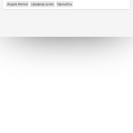
Angela Merkel
cijepljenje protiv
Njemačka