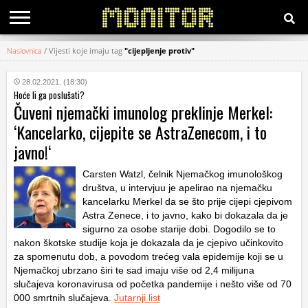
Naslovnica
/
Vijesti koje imaju tag
"cijepljenje protiv"
KATEGORIJE
28.02.2021. (18:30)
Hoće li ga poslušati?
HRVATSKI
Čuveni njemački imunolog preklinje Merkel:
WEB
‘Kancelarko, cijepite se AstraZenecom, i to
javno!‘
Carsten Watzl, čelnik Njemačkog imunološkog
društva, u intervjuu je apelirao na njemačku
kancelarku Merkel da se što prije cijepi cjepivom
Astra Zenece, i to javno, kako bi dokazala da je
sigurno za osobe starije dobi. Dogodilo se to
nakon škotske studije koja je dokazala da je cjepivo učinkovito
za spomenutu dob, a povodom trećeg vala epidemije koji se u
Njemačkoj ubrzano širi te sad imaju više od 2,4 milijuna
slučajeva koronavirusa od početka pandemije i nešto više od 70
000 smrtnih slučajeva.
Jutarnji list