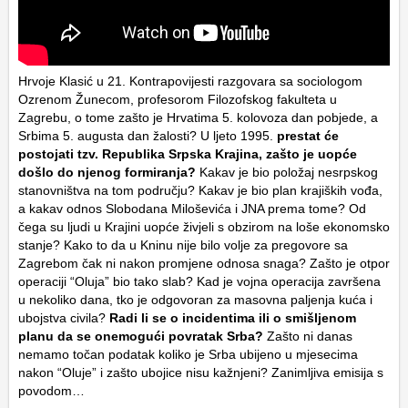
Hrvoje Klasić u 21. Kontrapovijesti razgovara sa sociologom
Ozrenom Žunecom, profesorom Filozofskog fakulteta u
Zagrebu, o tome zašto je Hrvatima 5. kolovoza dan pobjede, a
Srbima 5. augusta dan žalosti? U ljeto 1995.
prestat će
postojati tzv. Republika Srpska Krajina, zašto je uopće
došlo do njenog formiranja?
Kakav je bio položaj nesrpskog
stanovništva na tom području? Kakav je bio plan krajiških vođa,
a kakav odnos Slobodana Miloševića i JNA prema tome? Od
čega su ljudi u Krajini uopće živjeli s obzirom na loše ekonomsko
stanje? Kako to da u Kninu nije bilo volje za pregovore sa
Zagrebom čak ni nakon promjene odnosa snaga? Zašto je otpor
operaciji “Oluja” bio tako slab? Kad je vojna operacija završena
u nekoliko dana, tko je odgovoran za masovna paljenja kuća i
ubojstva civila?
Radi li se o incidentima ili o smišljenom
planu da se onemogući povratak Srba?
Zašto ni danas
nemamo točan podatak koliko je Srba ubijeno u mjesecima
nakon “Oluje” i zašto ubojice nisu kažnjeni? Zanimljiva emisija s
povodom…