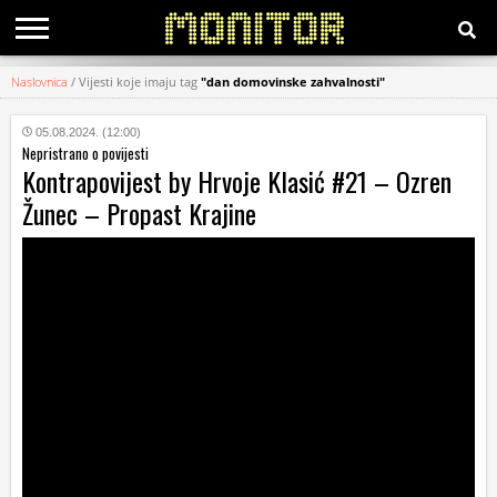
Naslovnica
/
Vijesti koje imaju tag
"dan domovinske zahvalnosti"
KATEGORIJE
05.08.2024. (12:00)
Nepristrano o povijesti
HRVATSKI
Kontrapovijest by Hrvoje Klasić #21 – Ozren
WEB
Žunec – Propast Krajine