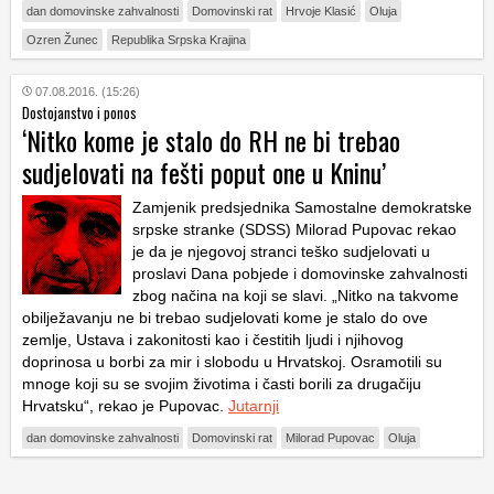
dan domovinske zahvalnosti
Domovinski rat
Hrvoje Klasić
Oluja
Ozren Žunec
Republika Srpska Krajina
07.08.2016. (15:26)
Dostojanstvo i ponos
‘Nitko kome je stalo do RH ne bi trebao
sudjelovati na fešti poput one u Kninu’
Zamjenik predsjednika Samostalne demokratske
srpske stranke (SDSS) Milorad Pupovac rekao
je da je njegovoj stranci teško sudjelovati u
proslavi Dana pobjede i domovinske zahvalnosti
zbog načina na koji se slavi. „Nitko na takvome
obilježavanju ne bi trebao sudjelovati kome je stalo do ove
zemlje, Ustava i zakonitosti kao i čestitih ljudi i njihovog
doprinosa u borbi za mir i slobodu u Hrvatskoj. Osramotili su
mnoge koji su se svojim životima i časti borili za drugačiju
Hrvatsku“, rekao je Pupovac.
Jutarnji
dan domovinske zahvalnosti
Domovinski rat
Milorad Pupovac
Oluja