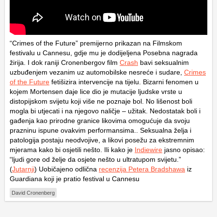
“Crimes of the Future” premijerno prikazan na Filmskom
festivalu u Cannesu, gdje mu je dodijeljena Posebna nagrada
žirija. I dok raniji Cronenbergov film
Crash
bavi seksualnim
uzbuđenjem vezanim uz automobilske nesreće i sudare,
Crimes
of the Future
fetišizira intervencije na tijelu. Bizarni fenomen u
kojem Mortensen daje lice dio je mutacije ljudske vrste u
distopijskom svijetu koji više ne poznaje bol. No lišenost boli
mogla bi utjecati i na njegovo naličje – užitak. Nedostatak boli i
gađenja kao prirodne granice likovima omogućuje da svoju
prazninu ispune ovakvim performansima.. Seksualna želja i
patologija postaju neodvojive, a likovi posežu za ekstremnim
mjerama kako bi osjetili nešto. Ili kako je
Indiewire
jasno opisao:
“ljudi gore od želje da osjete nešto u ultratupom svijetu.”
(
Jutarnji
) Uobičajeno odlična
recenzija Petera Bradshawa
iz
Guardiana koji je pratio festival u Cannesu
David Cronenberg