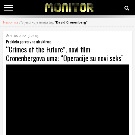
Naslovnica
/
Vijesti koje imaju tag
"David Cronenberg"
KATEGORIJE
30.05.2022. (12:00)
Prokleto perverzno atraktivno
HRVATSKI
“Crimes of the Future”, novi film
WEB
Cronenbergova uma: “Operacije su novi seks”