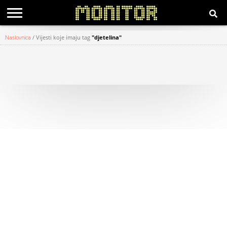
Naslovnica
/
Vijesti koje imaju tag
"djetelina"
KATEGORIJE
HRVATSKI
WEB