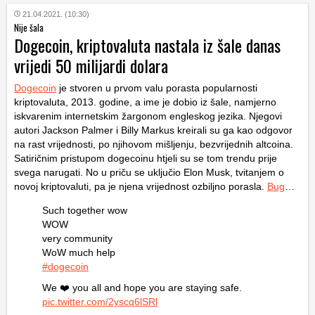
21.04.2021. (10:30)
Nije šala
Dogecoin, kriptovaluta nastala iz šale danas
vrijedi 50 milijardi dolara
Dogecoin
je stvoren u prvom valu porasta popularnosti
kriptovaluta, 2013. godine, a ime je dobio iz šale, namjerno
iskvarenim internetskim žargonom engleskog jezika. Njegovi
autori Jackson Palmer i Billy Markus kreirali su ga kao odgovor
na rast vrijednosti, po njihovom mišljenju, bezvrijednih altcoina.
Satiričnim pristupom dogecoinu htjeli su se tom trendu prije
svega narugati. No u priču se uključio Elon Musk, tvitanjem o
novoj kriptovaluti, pa je njena vrijednost ozbiljno porasla.
Bug
…
Such together wow
WOW
very community
WoW much help
#dogecoin
We ❤️ you all and hope you are staying safe.
pic.twitter.com/2yscq6lSRl