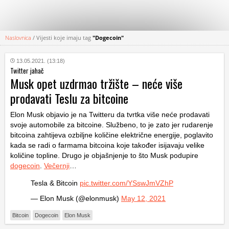
Naslovnica
/
Vijesti koje imaju tag
"Dogecoin"
KATEGORIJE
13.05.2021. (13:18)
Twitter jahač
HRVATSKI
Musk opet uzdrmao tržište – neće više
WEB
prodavati Teslu za bitcoine
Elon Musk objavio je na Twitteru da tvrtka više neće prodavati
svoje automobile za bitcoine. Službeno, to je zato jer rudarenje
bitcoina zahtijeva ozbiljne količine električne energije, poglavito
kada se radi o farmama bitcoina koje također isijavaju velike
količine topline. Drugo je objašnjenje to što Musk podupire
dogecoin
.
Večernji
…
Tesla & Bitcoin
pic.twitter.com/YSswJmVZhP
— Elon Musk (@elonmusk)
May 12, 2021
Bitcoin
Dogecoin
Elon Musk