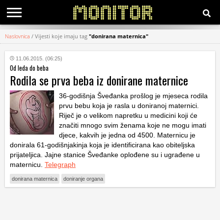
Naslovnica
/
Vijesti koje imaju tag
"donirana maternica"
KATEGORIJE
11.06.2015. (06:25)
Od leda do beba
HRVATSKI
Rodila se prva beba iz donirane maternice
WEB
36-godišnja Šveđanka prošlog je mjeseca rodila
prvu bebu koja je rasla u doniranoj maternici.
Riječ je o velikom napretku u medicini koji će
značiti mnogo svim ženama koje ne mogu imati
djece, kakvih je jedna od 4500. Maternicu je
donirala 61-godišnjakinja koja je identificirana kao obiteljska
prijateljica. Jajne stanice Šveđanke oplođene su i ugrađene u
maternicu.
Telegraph
donirana maternica
doniranje organa