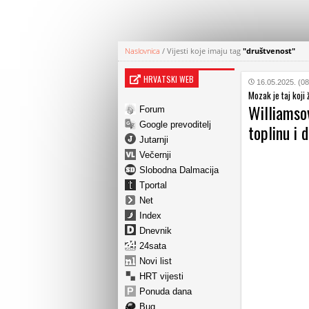
Naslovnica
/
Vijesti koje imaju tag
"društvenost"
HRVATSKI WEB
16.05.2025. (08
Mozak je taj koji ž
Williamso
Forum
Google prevoditelj
toplinu i 
Jutarnji
Večernji
Slobodna Dalmacija
Tportal
Net
Index
Dnevnik
24sata
Novi list
HRT vijesti
Ponuda dana
Bug