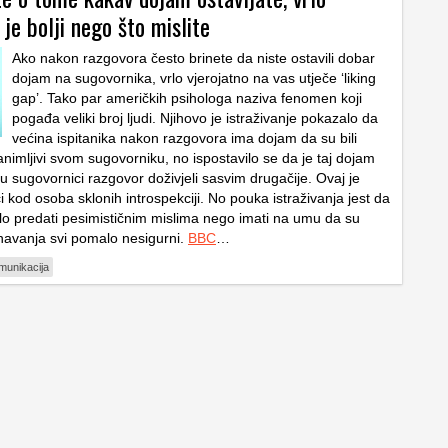
 je bolji nego što mislite
Ako nakon razgovora često brinete da niste ostavili dobar
dojam na sugovornika, vrlo vjerojatno na vas utječe ‘liking
gap’. Tako par američkih psihologa naziva fenomen koji
pogađa veliki broj ljudi. Njihovo je istraživanje pokazalo da
većina ispitanika nakon razgovora ima dojam da su bili
nimljivi svom sugovorniku, no ispostavilo se da je taj dojam
su sugovornici razgovor doživjeli sasvim drugačije. Ovaj je
 kod osoba sklonih introspekciji. No pouka istraživanja jest da
alo predati pesimističnim mislima nego imati na umu da su
navanja svi pomalo nesigurni.
BBC
…
munikacija