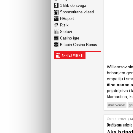
1 klik do svega
Sponzorirane vijesti
HRsport
Rizik
Slotovi
Casino igre
Bitcoin Casino Bonus
ARHIVA VIJESTI
Williamsov si
brisanjem gen
empatiju i sman
čine osobe s
prijateljstva 
klemastina, k
društvenost
ge
01.10.2021. (14
Društvena anksio
Ako brine