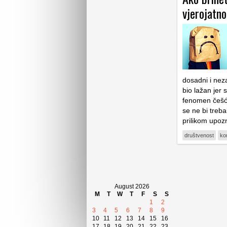
vjerojatno
dosadni i neza
bio lažan jer 
fenomen češći
se ne bi treb
prilikom upoz
društvenost
ko
August 2026
M
T
W
T
F
S
S
1
2
3
4
5
6
7
8
9
10
11
12
13
14
15
16
17
18
19
20
21
22
23