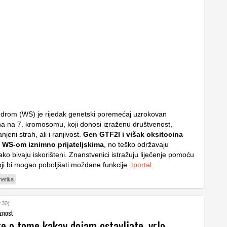
ndrom (WS) je rijedak genetski poremećaj uzrokovan
a na 7. kromosomu, koji donosi izraženu društvenost,
jeni strah, ali i ranjivost.
Gen GTF2I i višak oksitocina
 WS-om iznimno prijateljskima
, no teško održavaju
i lako bivaju iskorišteni. Znanstvenici istražuju liječenje pomoću
oji bi mogao poboljšati moždane funkcije.
tportal
netika
:30)
znost
te o tome kakav dojam ostavljate, vrlo