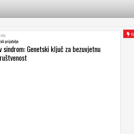
F
:00)
eli prijatelje
v sindrom: Genetski ključ za bezuvjetnu
društvenost