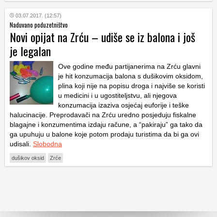
03.07.2017. (12:57)
Naduvano poduzetništvo
Novi opijat na Zrću – udiše se iz balona i još
je legalan
Ove godine među partijanerima na Zrću glavni
je hit konzumacija balona s dušikovim oksidom,
plina koji nije na popisu droga i najviše se koristi
u medicini i u ugostiteljstvu, ali njegova
konzumacija izaziva osjećaj euforije i teške
halucinacije. Preprodavači na Zrću uredno posjeduju fiskalne
blagajne i konzumentima izdaju račune, a “pakiraju” ga tako da
ga upuhuju u balone koje potom prodaju turistima da bi ga ovi
udisali.
Slobodna
dušikov oksid
Zrće