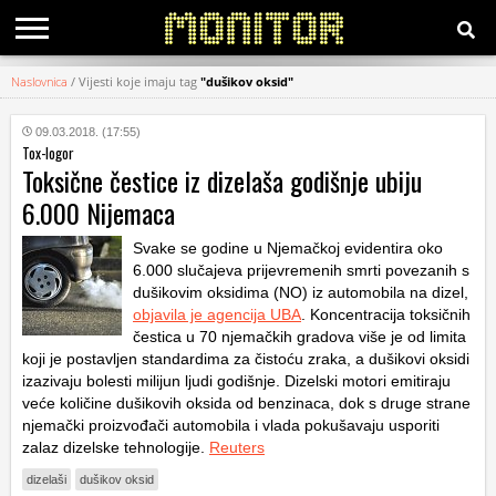
Naslovnica
/
Vijesti koje imaju tag
"dušikov oksid"
KATEGORIJE
09.03.2018. (17:55)
Tox-logor
HRVATSKI
Toksične čestice iz dizelaša godišnje ubiju
WEB
6.000 Nijemaca
Svake se godine u Njemačkoj evidentira oko
6.000 slučajeva prijevremenih smrti povezanih s
dušikovim oksidima (NO) iz automobila na dizel,
objavila je agencija UBA
. Koncentracija toksičnih
čestica u 70 njemačkih gradova više je od limita
koji je postavljen standardima za čistoću zraka, a dušikovi oksidi
izazivaju bolesti milijun ljudi godišnje. Dizelski motori emitiraju
veće količine dušikovih oksida od benzinaca, dok s druge strane
njemački proizvođači automobila i vlada pokušavaju usporiti
zalaz dizelske tehnologije.
Reuters
dizelaši
dušikov oksid