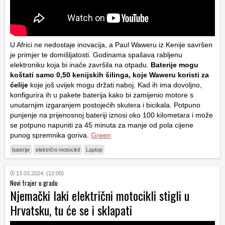
U Africi ne nedostaje inovacija, a Paul Waweru iz Kenije savršen
je primjer te domišljatosti. Godinama spašava rabljenu
elektroniku koja bi inače završila na otpadu.
Baterije mogu
koštati samo 0,50 kenijskih šilinga, koje Waweru koristi za
ćelije
koje još uvijek mogu držati naboj. Kad ih ima dovoljno,
konfigurira ih u pakete baterija kako bi zamijenio motore s
unutarnjim izgaranjem postojećih skutera i bicikala. Potpuno
punjenje na prijenosnoj bateriji iznosi oko 100 kilometara i može
se potpuno napuniti za 45 minuta za manje od pola cijene
punog spremnika goriva.
Green
baterije
električni motocikli
Laptop
13.03.2024. (12:00)
Novi frajer u gradu
Njemački laki električni motocikli stigli u
Hrvatsku, tu će se i sklapati