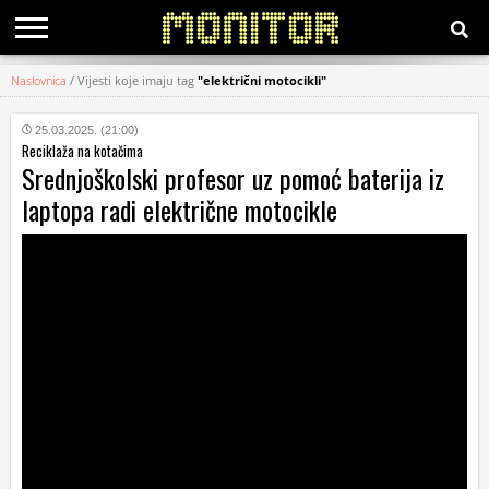
Naslovnica
/
Vijesti koje imaju tag
"električni motocikli"
KATEGORIJE
25.03.2025. (21:00)
Reciklaža na kotačima
HRVATSKI
Srednjoškolski profesor uz pomoć baterija iz
WEB
laptopa radi električne motocikle