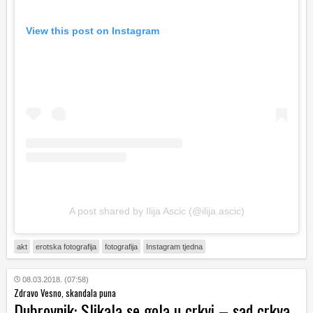
View this post on Instagram
A post shared by Ilija Ascic (@ilija.ascic)
akt
erotska fotografija
fotografija
Instagram tjedna
08.03.2018. (07:58)
Zdravo Vesno, skandala puna
Dubrovnik: Slikala se gola u crkvi – sad crkva