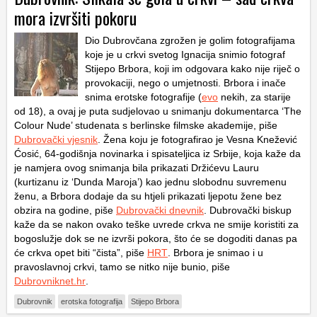
mora izvršiti pokoru
Dio Dubrovčana zgrožen je golim fotografijama
koje je u crkvi svetog Ignacija snimio fotograf
Stijepo Brbora, koji im odgovara kako nije riječ o
provokaciji, nego o umjetnosti. Brbora i inače
snima erotske fotografije (
evo
nekih, za starije
od 18), a ovaj je puta sudjelovao u snimanju dokumentarca ‘The
Colour Nude’ studenata s berlinske filmske akademije, piše
Dubrovački vjesnik
. Žena koju je fotografirao je Vesna Knežević
Ćosić, 64-godišnja novinarka i spisateljica iz Srbije, koja kaže da
je namjera ovog snimanja bila prikazati Držićevu Lauru
(kurtizanu iz ‘Dunda Maroja’) kao jednu slobodnu suvremenu
ženu, a Brbora dodaje da su htjeli prikazati ljepotu žene bez
obzira na godine, piše
Dubrovački dnevnik
. Dubrovački biskup
kaže da se nakon ovako teške uvrede crkva ne smije koristiti za
bogoslužje dok se ne izvrši pokora, što će se dogoditi danas pa
će crkva opet biti “čista”, piše
HRT
. Brbora je snimao i u
pravoslavnoj crkvi, tamo se nitko nije bunio, piše
Dubrovniknet.hr
.
Dubrovnik
erotska fotografija
Stijepo Brbora