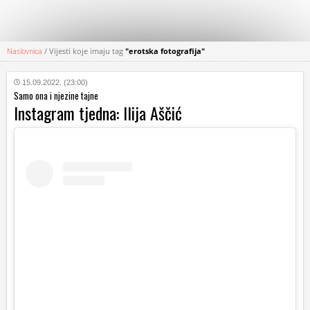
Naslovnica
/
Vijesti koje imaju tag
"erotska fotografija"
KATEGORIJE
15.09.2022. (23:00)
Samo ona i njezine tajne
HRVATSKI
Instagram tjedna: Ilija Aščić
WEB