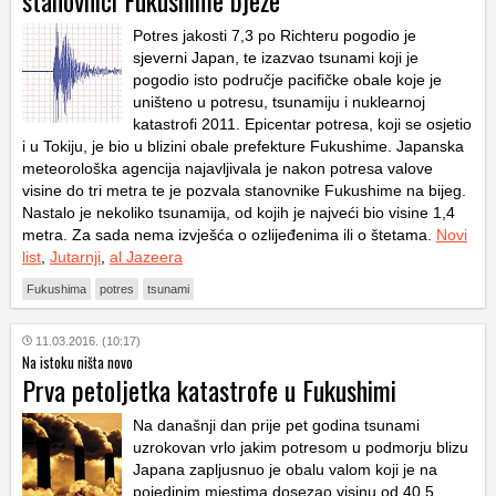
stanovnici Fukushime bježe
Potres jakosti 7,3 po Richteru pogodio je
sjeverni Japan, te izazvao tsunami koji je
pogodio isto područje pacifičke obale koje je
uništeno u potresu, tsunamiju i nuklearnoj
katastrofi 2011. Epicentar potresa, koji se osjetio
i u Tokiju, je bio u blizini obale prefekture Fukushime. Japanska
meteorološka agencija najavljivala je nakon potresa valove
visine do tri metra te je pozvala stanovnike Fukushime na bijeg.
Nastalo je nekoliko tsunamija, od kojih je najveći bio visine 1,4
metra. Za sada nema izvješća o ozlijeđenima ili o štetama.
Novi
list
,
Jutarnji
,
al Jazeera
Fukushima
potres
tsunami
11.03.2016. (10:17)
Na istoku ništa novo
Prva petoljetka katastrofe u Fukushimi
Na današnji dan prije pet godina tsunami
uzrokovan vrlo jakim potresom u podmorju blizu
Japana zapljusnuo je obalu valom koji je na
pojedinim mjestima dosezao visinu od 40,5