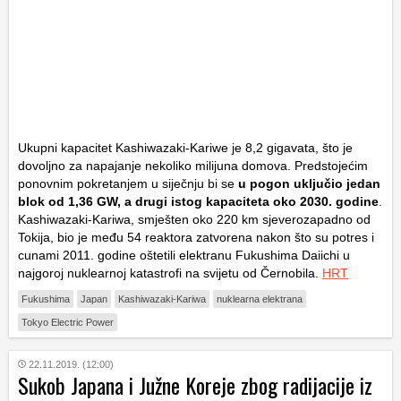
Ukupni kapacitet Kashiwazaki-Kariwe je 8,2 gigavata, što je
dovoljno za napajanje nekoliko milijuna domova. Predstojećim
ponovnim pokretanjem u siječnju bi se
u pogon uključio jedan
blok od 1,36 GW, a drugi istog kapaciteta oko 2030. godine
.
Kashiwazaki-Kariwa, smješten oko 220 km sjeverozapadno od
Tokija, bio je među 54 reaktora zatvorena nakon što su potres i
cunami 2011. godine oštetili elektranu Fukushima Daiichi u
najgoroj nuklearnoj katastrofi na svijetu od Černobila.
HRT
Fukushima
Japan
Kashiwazaki-Kariwa
nuklearna elektrana
Tokyo Electric Power
22.11.2019. (12:00)
Sukob Japana i Južne Koreje zbog radijacije iz