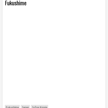
Fukushime
Fukushima
Japan
Južna Koreja