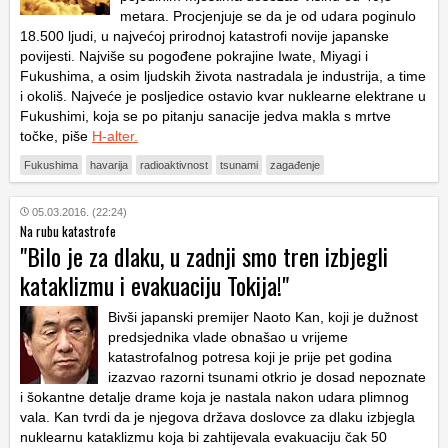
metara. Procjenjuje se da je od udara poginulo
18.500 ljudi, u najvećoj prirodnoj katastrofi novije japanske
povijesti. Najviše su pogođene pokrajine Iwate, Miyagi i
Fukushima, a osim ljudskih života nastradala je industrija, a time
i okoliš. Najveće je posljedice ostavio kvar nuklearne elektrane u
Fukushimi, koja se po pitanju sanacije jedva makla s mrtve
točke, piše
H-alter.
Fukushima
havarija
radioaktivnost
tsunami
zagađenje
05.03.2016. (22:24)
Na rubu katastrofe
"Bilo je za dlaku, u zadnji smo tren izbjegli
kataklizmu i evakuaciju Tokija!"
Bivši japanski premijer Naoto Kan, koji je dužnost
predsjednika vlade obnašao u vrijeme
katastrofalnog potresa koji je prije pet godina
izazvao razorni tsunami otkrio je dosad nepoznate
i šokantne detalje drame koja je nastala nakon udara plimnog
vala. Kan tvrdi da je njegova država doslovce za dlaku izbjegla
nuklearnu kataklizmu koja bi zahtijevala evakuaciju čak 50