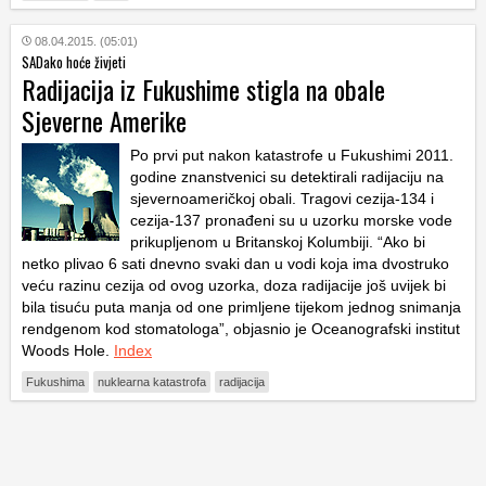
08.04.2015. (05:01)
SADako hoće živjeti
Radijacija iz Fukushime stigla na obale
Sjeverne Amerike
Po prvi put nakon katastrofe u Fukushimi 2011.
godine znanstvenici su detektirali radijaciju na
sjevernoameričkoj obali. Tragovi cezija-134 i
cezija-137 pronađeni su u uzorku morske vode
prikupljenom u Britanskoj Kolumbiji. “Ako bi
netko plivao 6 sati dnevno svaki dan u vodi koja ima dvostruko
veću razinu cezija od ovog uzorka, doza radijacije još uvijek bi
bila tisuću puta manja od one primljene tijekom jednog snimanja
rendgenom kod stomatologa”, objasnio je Oceanografski institut
Woods Hole.
Index
Fukushima
nuklearna katastrofa
radijacija