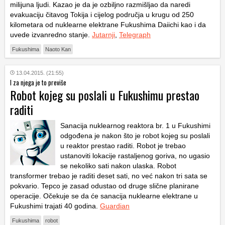
milijuna ljudi. Kazao je da je ozbiljno razmišljao da naredi
evakuaciju čitavog Tokija i cijelog područja u krugu od 250
kilometara od nuklearne elektrane Fukushima Daiichi kao i da
uvede izvanredno stanje.
Jutarnji
,
Telegraph
Fukushima
Naoto Kan
13.04.2015. (21:55)
I za njega je to previše
Robot kojeg su poslali u Fukushimu prestao
raditi
Sanacija nuklearnog reaktora br. 1 u Fukushimi
odgođena je nakon što je robot kojeg su poslali
u reaktor prestao raditi. Robot je trebao
ustanoviti lokacije rastaljenog goriva, no ugasio
se nekoliko sati nakon ulaska. Robot
transformer trebao je raditi deset sati, no već nakon tri sata se
pokvario. Tepco je zasad odustao od druge slične planirane
operacije. Očekuje se da će sanacija nuklearne elektrane u
Fukushimi trajati 40 godina.
Guardian
Fukushima
robot