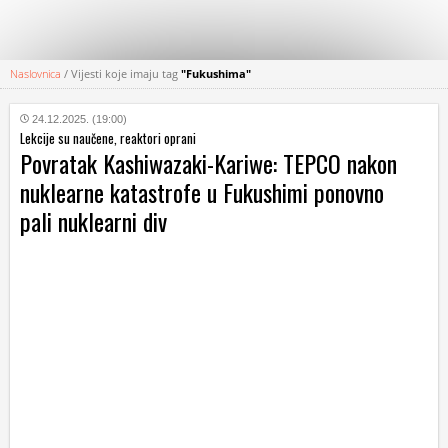
Naslovnica
/
Vijesti koje imaju tag
"Fukushima"
KATEGORIJE
24.12.2025. (19:00)
Lekcije su naučene, reaktori oprani
HRVATSKI
Povratak Kashiwazaki-Kariwe: TEPCO nakon
WEB
nuklearne katastrofe u Fukushimi ponovno
pali nuklearni div