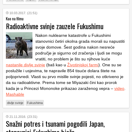
10.03.2017. (21:51)
Kao na filmu
Radioaktivne svinje zauzele Fukushimu
Nakon nuklearne katastrofe u Fukushimi
stanovnici četiri okolna grada morali su napustiti
svoje domove. Šest godina nakon nesreće
područje je sigurno od zračenja i ljudi se mogu
vratiti, no problem je što su njihove kuće
nastanile divlje svinje
(baš kao u
Životinjskoj farmi
). One su se
poslužile i usjevima, te napravile 854 tisuće dolara štete na
poljoprivredi. Vlasti su prvo mislile svinje pojesti, no otkriveno je
da su radioaktivne. Prema tome se Miyazaki čini kao prorok
kada je u Princezi Mononoke prikazao zaraženog vepra –
video
.
Mashable
divlje svinje
Fukushima
21.11.2016. (23:31)
Snažni potres i tsunami pogodili Japan,