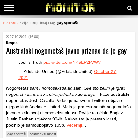
Naslovnica
/
Vijesti koje imaju tag
"gay sportaši"
KATEGORIJE
27.10.2021. (16:00)
Respect
HRVATSKI
Australski nogometaš javno priznao da je gay
WEB
Josh’s Truth
pic.twitter.com/NKSEP2kVWV
— Adelaide United (@AdelaideUnited)
October 27,
2021
Nogometaš sam i homoseksualac sam. Sve što želim je igrati
nogomet i da me se tretira jednako kao druge
– kaže australski
nogometaš Josh Cavallo. Video je na svom Twitteru objavio
njegov klub Adelaide United. Malo je profesionalnih nogometaša
javno otkrilo svoju homoseksualnost. Prvi je to učinio Englez
Justin Fashanu tijekom 90-ih. Nakon što je prestao igrati,
počinio je samoubojstvo 1998.
Večernji
…
gay sportaši
homoseksualnost