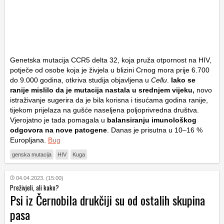
Genetska mutacija CCR5 delta 32, koja pruža otpornost na HIV,
potječe od osobe koja je živjela u blizini Crnog mora prije 6.700
do 9.000 godina, otkriva studija objavljena u
Cellu
.
Iako se
ranije mislilo da je mutacija nastala u srednjem vijeku,
novo
istraživanje sugerira da je bila korisna i tisućama godina ranije,
tijekom prijelaza na gušće naseljena poljoprivredna društva.
Vjerojatno je tada pomagala u
balansiranju imunološkog
odgovora na nove patogene
. Danas je prisutna u 10–16 %
Europljana.
Bug
genska mutacija
HIV
Kuga
04.04.2023. (15:00)
Preživjeli, ali kako?
Psi iz Černobila drukčiji su od ostalih skupina
pasa