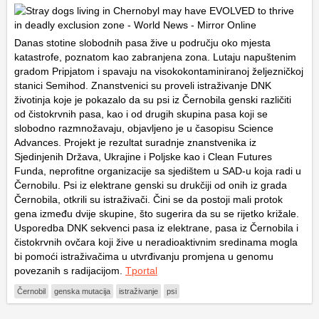
Danas stotine slobodnih pasa žive u području oko mjesta
katastrofe, poznatom kao zabranjena zona. Lutaju napuštenim
gradom Pripjatom i spavaju na visokokontaminiranoj željezničkoj
stanici Semihod. Znanstvenici su proveli istraživanje DNK
životinja koje je pokazalo da su psi iz Černobila genski različiti
od čistokrvnih pasa, kao i od drugih skupina pasa koji se
slobodno razmnožavaju, objavljeno je u časopisu Science
Advances. Projekt je rezultat suradnje znanstvenika iz
Sjedinjenih Država, Ukrajine i Poljske kao i Clean Futures
Funda, neprofitne organizacije sa sjedištem u SAD-u koja radi u
Černobilu. Psi iz elektrane genski su drukčiji od onih iz grada
Černobila, otkrili su istraživači. Čini se da postoji mali protok
gena između dvije skupine, što sugerira da su se rijetko križale.
Usporedba DNK sekvenci pasa iz elektrane, pasa iz Černobila i
čistokrvnih ovčara koji žive u neradioaktivnim sredinama mogla
bi pomoći istraživačima u utvrđivanju promjena u genomu
povezanih s radijacijom.
Tportal
Černobil
genska mutacija
istraživanje
psi