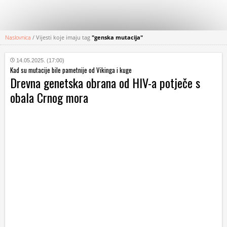
Naslovnica
/
Vijesti koje imaju tag
"genska mutacija"
KATEGORIJE
14.05.2025. (17:00)
Kad su mutacije bile pametnije od Vikinga i kuge
HRVATSKI
Drevna genetska obrana od HIV-a potječe s
WEB
obala Crnog mora