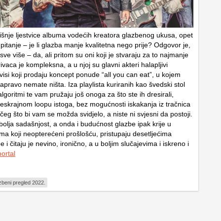
išnje ljestvice albuma vodećih kreatora glazbenog ukusa, opet
 pitanje – je li glazba manje kvalitetna nego prije? Odgovor je,
ve više – da, ali pritom su oni koji je stvaraju za to najmanje
rivaca je kompleksna, a u njoj su glavni akteri halapljivi
visi koji prodaju koncept ponude “all you can eat”, u kojem
apravo nemate ništa. Iza playlista kuriranih kao švedski stol
algoritmi te vam pružaju još onoga za što ste ih dresirali,
beskrajnom loopu istoga, bez mogućnosti iskakanja iz tračnica
ečeg što bi vam se možda svidjelo, a niste ni svjesni da postoji.
bolja sadašnjost, a onda i budućnost glazbe ipak krije u
ma koji neopterećeni prošlošću, pristupaju desetljećima
 i čitaju je nevino, ironično, a u boljim slučajevima i iskreno i
ortal
zbeni pregled 2022.