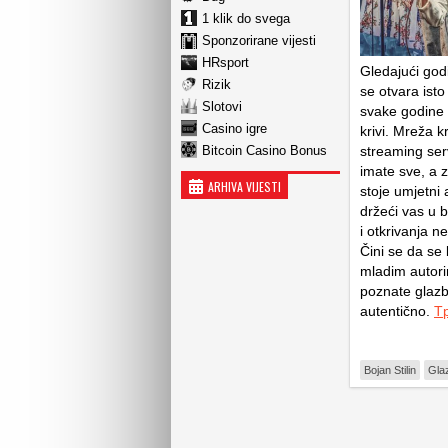
1 klik do svega
Sponzorirane vijesti
HRsport
Gledajući god
Rizik
se otvara isto
Slotovi
svake godine s
Casino igre
krivi. Mreža k
Bitcoin Casino Bonus
streaming ser
imate sve, a z
ARHIVA VIJESTI
stoje umjetni 
držeći vas u 
i otkrivanja n
Čini se da se 
mladim autori
poznate glazbe
autentično.
Tp
Bojan Stilin
Gla