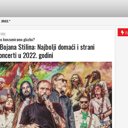
 2022."
F
:00)
nas konzumiramo glazbu?
Bojana Stilina: Najbolji domaći i strani
oncerti u 2022. godini