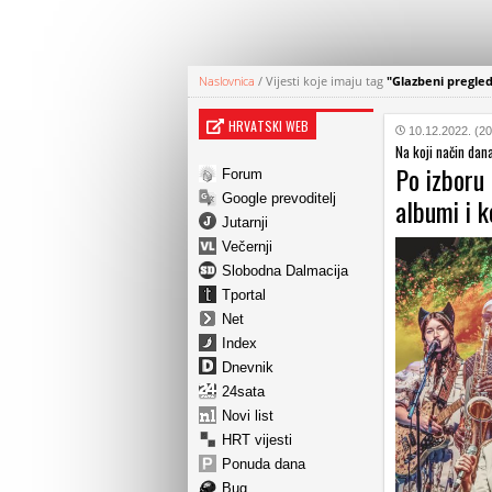
Naslovnica
/
Vijesti koje imaju tag
"Glazbeni pregled
HRVATSKI WEB
10.12.2022. (20
Na koji način da
Po izboru 
Forum
Google prevoditelj
albumi i k
Jutarnji
Večernji
Slobodna Dalmacija
Tportal
Net
Index
Dnevnik
24sata
Novi list
HRT vijesti
Ponuda dana
Bug