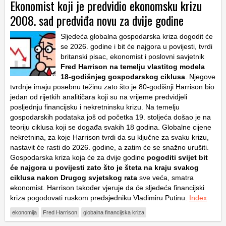
Ekonomist koji je predvidio ekonomsku krizu
2008. sad predviđa novu za dvije godine
Sljedeća globalna gospodarska kriza dogodit će
se 2026. godine i bit će najgora u povijesti, tvrdi
britanski pisac, ekonomist i poslovni savjetnik
Fred Harrison na temelju vlastitog modela
18-godišnjeg gospodarskog ciklusa
. Njegove
tvrdnje imaju posebnu težinu zato što je 80-godišnji Harrison bio
jedan od rijetkih analitičara koji su na vrijeme predvidjeli
posljednju financijsku i nekretninsku krizu. Na temelju
gospodarskih podataka još od početka 19. stoljeća došao je na
teoriju ciklusa koji se događa svakih 18 godina. Globalne cijene
nekretnina, za koje Harrison tvrdi da su ključne za svaku krizu,
nastavit će rasti do 2026. godine, a zatim će se snažno urušiti.
Gospodarska kriza koja će za dvije godine
pogoditi svijet bit
će najgora u povijesti zato što je šteta na kraju svakog
ciklusa nakon Drugog svjetskog rata
sve veća, smatra
ekonomist. Harrison također vjeruje da će sljedeća financijski
kriza pogodovati ruskom predsjedniku Vladimiru Putinu.
Index
ekonomija
Fred Harrison
globalna financijska kriza