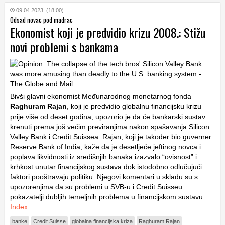
09.04.2023. (18:00)
Odsad novac pod madrac
Ekonomist koji je predvidio krizu 2008.: Stižu
novi problemi s bankama
Bivši glavni ekonomist Međunarodnog monetarnog fonda
Raghuram Rajan
, koji je predvidio globalnu financijsku krizu
prije više od deset godina, upozorio je da će bankarski sustav
krenuti prema još većim previranjima nakon spašavanja Silicon
Valley Bank i Credit Suissea. Rajan, koji je također bio guverner
Reserve Bank of India, kaže da je desetljeće jeftinog novca i
poplava likvidnosti iz središnjih banaka izazvalo “ovisnost” i
krhkost unutar financijskog sustava dok istodobno odlučujući
faktori pooštravaju politiku. Njegovi komentari u skladu su s
upozorenjima da su problemi u SVB-u i Credit Suisseu
pokazatelji dubljih temeljnih problema u financijskom sustavu.
Index
banke
Credit Suisse
globalna financijska kriza
Raghuram Rajan