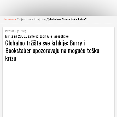
Naslovnica
/
Vijesti koje imaju tag
"globalna financijska kriza"
KATEGORIJE
23.03. (13:00)
Miriše na 2008., samo uz začin AI-a i geopolitike
HRVATSKI
Globalno tržište sve krhkije: Burry i
WEB
Bookstaber upozoravaju na moguću tešku
krizu