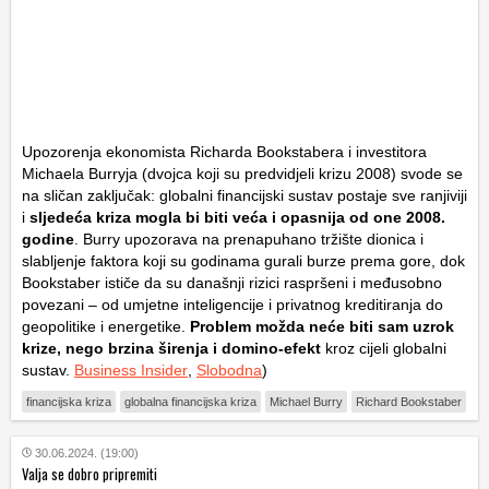
Upozorenja ekonomista Richarda Bookstabera i investitora
Michaela Burryja (dvojca koji su predvidjeli krizu 2008) svode se
na sličan zaključak: globalni financijski sustav postaje sve ranjiviji
i
sljedeća kriza mogla bi biti veća i opasnija od one 2008.
godine
. Burry upozorava na prenapuhano tržište dionica i
slabljenje faktora koji su godinama gurali burze prema gore, dok
Bookstaber ističe da su današnji rizici raspršeni i međusobno
povezani – od umjetne inteligencije i privatnog kreditiranja do
geopolitike i energetike.
Problem možda neće biti sam uzrok
krize, nego brzina širenja i domino-efekt
kroz cijeli globalni
sustav.
Business Insider
,
Slobodna
)
financijska kriza
globalna financijska kriza
Michael Burry
Richard Bookstaber
30.06.2024. (19:00)
Valja se dobro pripremiti