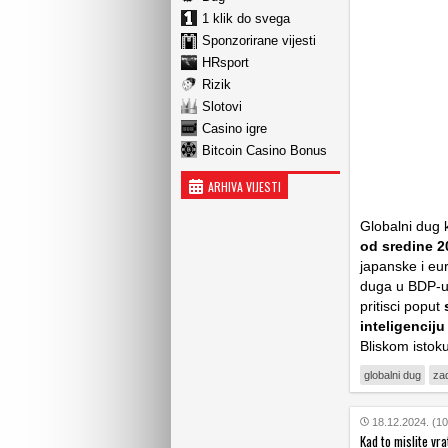
1 klik do svega
Sponzorirane vijesti
HRsport
Rizik
Slotovi
Casino igre
Bitcoin Casino Bonus
ARHIVA VIJESTI
Globalni dug 
od sredine 2
japanske i eur
duga u BDP-u,
pritisci poput
inteligenciju
Bliskom istok
globalni dug
za
18.12.2024. (10
Kad to mislite vra