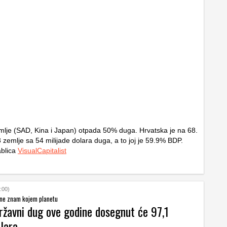
emlje (SAD, Kina i Japan) otpada 50% duga. Hrvatska je na 68.
 zemlje sa 54 milijade dolara duga, a to joj je 59.9% BDP.
ablica
VisualCapitalist
:00)
ne znam kojem planetu
ržavni dug ove godine dosegnut će 97,1
olara