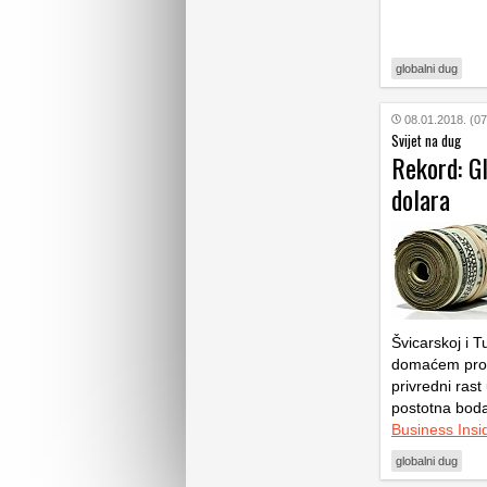
globalni dug
08.01.2018. (07
Svijet na dug
Rekord: G
dolara
Švicarskoj i 
domaćem proiz
privredni rast
postotna boda
Business Insi
globalni dug