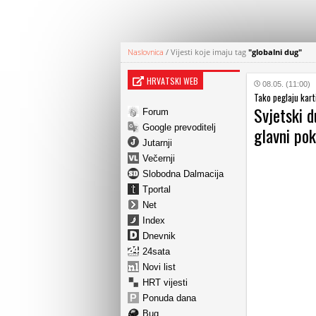
Naslovnica
/
Vijesti koje imaju tag
"globalni dug"
HRVATSKI WEB
08.05. (11:00)
Tako peglaju karti
Svjetski d
Forum
Google prevoditelj
glavni po
Jutarnji
Večernji
Slobodna Dalmacija
Tportal
Net
Index
Dnevnik
24sata
Novi list
HRT vijesti
Ponuda dana
Bug