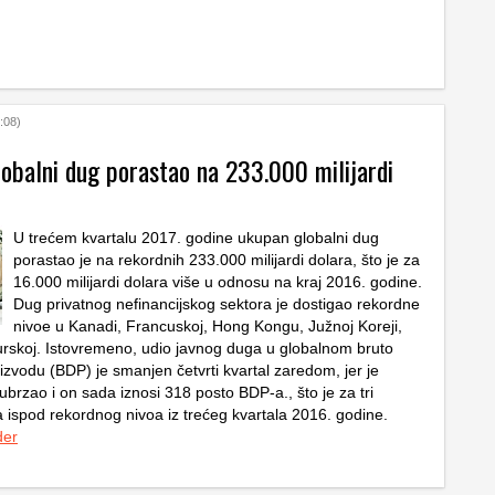
:08)
lobalni dug porastao na 233.000 milijardi
U trećem kvartalu 2017. godine ukupan globalni dug
porastao je na rekordnih 233.000 milijardi dolara, što je za
16.000 milijardi dolara više u odnosu na kraj 2016. godine.
Dug privatnog nefinancijskog sektora je dostigao rekordne
nivoe u Kanadi, Francuskoj, Hong Kongu, Južnoj Koreji,
Turskoj. Istovremeno, udio javnog duga u globalnom bruto
vodu (BDP) je smanjen četvrti kvartal zaredom, jer je
 ubrzao i on sada iznosi 318 posto BDP-a., što je za tri
 ispod rekordnog nivoa iz trećeg kvartala 2016. godine.
der