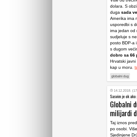
Više od treći
dolara. S obzi
duga
sada ve
Amerika ima n
usporedbi s d
ima jedan od 
sudjeluje s n
posto BDP-a i 
s dugom veći
dobro sa 66
Hrvatski javn
kap u moru.
t
globalni dug
14.12.2018. (17
Sasvim je ok ako 
Globalni 
milijardi 
Taj iznos pre
po osobi. Viš
Sjedinjene Dr