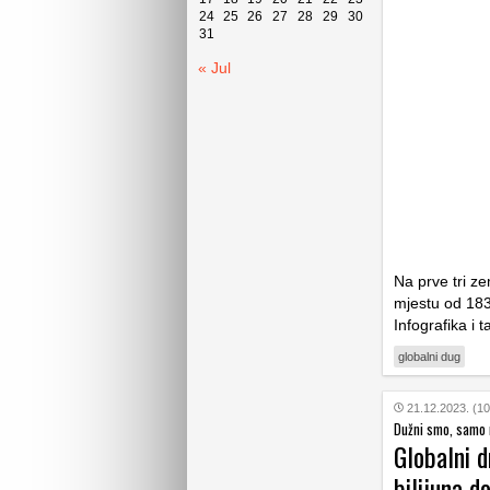
24
25
26
27
28
29
30
31
« Jul
Na prve tri z
mjestu od 183
Infografika i t
globalni dug
21.12.2023. (10
Dužni smo, samo 
Globalni d
bilijuna d