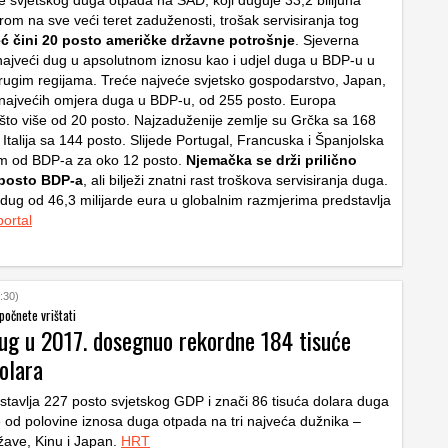
ne svjetskog duga otpada na SAD, koji duguje 33,2 bilijuna
rom na sve veći teret zaduženosti, trošak servisiranja tog
ć čini 20 posto američke državne potrošnje
. Sjeverna
ajveći dug u apsolutnom iznosu kao i udjel duga u BDP-u u
rugim regijama. Treće najveće svjetsko gospodarstvo, Japan,
najvećih omjera duga u BDP-u, od 255 posto. Europa
ešto više od 20 posto. Najzaduženije zemlje su Grčka sa 168
Italija sa 144 posto. Slijede Portugal, Francuska i Španjolska
m od BDP-a za oko 12 posto.
Njemačka se drži prilično
 posto BDP-a
, ali bilježi znatni rast troškova servisiranja duga.
i dug od 46,3 milijarde eura u globalnim razmjerima predstavlja
portal
:30)
počnete vrištati
dug u 2017. dosegnuo rekordne 184 tisuće
dolara
dstavlja 227 posto svjetskog GDP i znači 86 tisuća dolara duga
e od polovine iznosa duga otpada na tri najveća dužnika –
žave, Kinu i Japan.
HRT