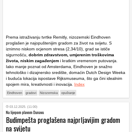
Prema istraživanju tvrtke Remitly, nizozemski Eindhoven
proglašen je najopuštenijim gradom za život na svijetu. S
iznimno niskom ocjenom stresa (2,34/10), grad se ističe
sigurnošću,
dobrim zdravstvom, umjerenim troškovima
života, niskim zagađenjem
i kratkim vremenom putovanja.
Iako manje poznat od Amsterdama, Eindhoven je snažno
tehnološko i dizajnersko središte, domaćin Dutch Design Weeka
i buduća lokacija ispostave Rijksmuseuma, što ga čini idealnim
spojem mira, kreativnosti i inovacija.
Index
Eindhoven
gradovi
Nizozemska
opuštanje
03.12.2025. (11:00)
Na lijepom plavom Dunavu
Budimpešta proglašena najprljavijim gradom
na svijetu