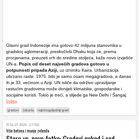
Glavni grad Indonezije ima gotovo 42 milijuna stanovnika u
gradskoj aglomeraciji, preskočivši Dhaku koja će, prema
procjenama, preuzeti vrh do sredine stoljeća, kaže novo izvješće
UN-a.
Popis od deset najvećih gradova gotovo u
potpunosti pripada Aziji,
uz iznimku Kaira. Urbanizacija
ubrzano raste: 1975. bilo je samo osam megagradova, a danas
ih je 33, većinom u Aziji. UN ističe da održivo upravljanje
rastućim gradovima može donijeti klimatske, gospodarske i
socijalne koristi. Tokio je treći, a slijede ga New Delhi i Šangaj.
Index
gradovi
Jakarta
najmnogoljudniji grad
01.07.2025. (17:00)
Više betona i manje zelenila
Stare vs. nove fotke: Gradovi nekad i sad