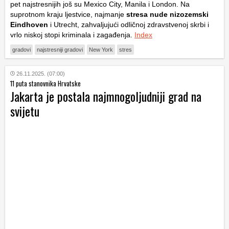
pet najstresnijih još su Mexico City, Manila i London. Na
suprotnom kraju ljestvice, najmanje
stresa nude nizozemski
Eindhoven
i Utrecht, zahvaljujući odličnoj zdravstvenoj skrbi i
vrlo niskoj stopi kriminala i zagađenja.
Index
gradovi
najstresniji gradovi
New York
stres
26.11.2025. (07:00)
11 puta stanovnika Hrvatske
Jakarta je postala najmnogoljudniji grad na
svijetu