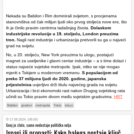
Nekada su Babilon i Rim dominirali svijetom, s procjenama
stanovništva od čak milijun ljudi oko prvog stoljeća nove ere, što
ih je činilo pravim centrima tadašnjeg života.
Dolaskom
industrijske revolucije u 19. stoljeću, London preuzima
tron.
Nagli rast industrije i urbanizacija pretvorili su ga u najveći
grad na svijetu.
No, u 20. stoljeću, New York preuzima tu ulogu, postajući
magnet za useljenike i glavni centar industrije – a s time dolazi i
status najveće svjetske metropole. Ipak, nitko se nije mogao
mjeriti s Tokijem u modernom vremenu.
S populacijom od
preko 37 milijuna ljudi do 2020. godine, japanska
prijestolnica
uvjerljivo drži titulu najvećeg grada na svijetu.
Urbanizacija i brzi ekonomski rast nakon Drugog svjetskog rata
učinili su Tokio pravim divom među svjetskim gradovima.
HRT
Babilon
gradovi
metropola
Tokio
tokyo
17.09.2024. (08:00)
Gnoj je zlato, samo nedostaje politička volja
Ispasi ili propasti: Kako balega postaje ključ