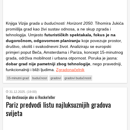
Knjiga
Vizija grada u budućnosti: Horizont 2050.
Tihomira Jukića
promišlja grad kao živi sustav odnosa, a ne skup zgrada i
tehnologija. Umjesto
futurističkih spektakala, fokus je na
dugoročnom, odgovornom planiranju
koje povezuje prostor,
društvo, okoliš i svakodnevni život. Analiziraju se europski
primjeri poput Beča, Amsterdama i Pariza, koncept 15-minutnog
grada, održiva mobilnost i urbana otpornost. Poruka je jasna:
dobar grad nije pametniji zbog tehnologije
, nego pravedniji,
funkcionalniji i bliži ljudima.
Zgradonačelnik
15-minutni grad
budućnost
gradovi
gradovi budućnosti
31.12.2025. (19:00)
Top destinacije ako si Rockefeller
Pariz predvodi listu najluksuznijih gradova
svijeta