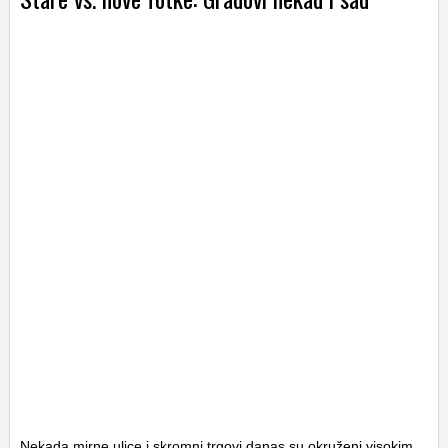
Nekada mirne ulice i skromni trgovi danas su okruženi visokim