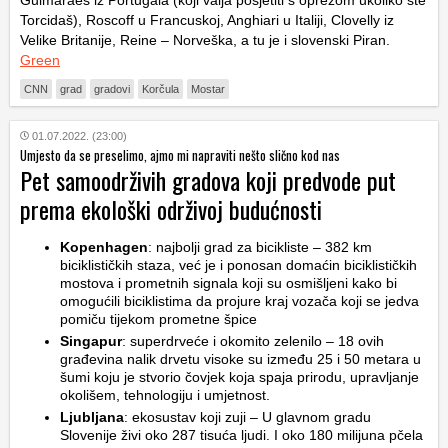
Guimarães iz Portugala (koji valja posjetiti s oprezom ukoliko ste
Torcidaš), Roscoff u Francuskoj, Anghiari u Italiji, Clovelly iz
Velike Britanije, Reine – Norveška, a tu je i slovenski Piran.
Green
CNN
grad
gradovi
Korčula
Mostar
01.07.2022. (23:00)
Umjesto da se preselimo, ajmo mi napraviti nešto slično kod nas
Pet samoodrživih gradova koji predvode put
prema ekološki održivoj budućnosti
Kopenhagen
: najbolji grad za bicikliste – 382 km
biciklističkih staza, već je i ponosan domaćin biciklističkih
mostova i prometnih signala koji su osmišljeni kako bi
omogućili biciklistima da projure kraj vozača koji se jedva
pomiču tijekom prometne špice
Singapur
: superdrveće i okomito zelenilo – 18 ovih
građevina nalik drvetu visoke su između 25 i 50 metara u
šumi koju je stvorio čovjek koja spaja prirodu, upravljanje
okolišem, tehnologiju i umjetnost.
Ljubljana
: ekosustav koji zuji – U glavnom gradu
Slovenije živi oko 287 tisuća ljudi. I oko 180 milijuna pčela