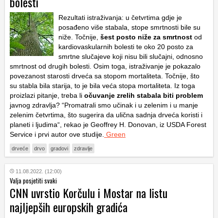
bolesti
Rezultati istraživanja: u četvrtima gdje je
posađeno više stabala, stope smrtnosti bile su
niže. Točnije,
šest posto niže za smrtnost
od
kardiovaskularnih bolesti te oko 20 posto za
smrtne slučajeve koji nisu bili slučajni, odnosno
smrtnost od drugih bolesti. Osim toga, istraživanje je pokazalo
povezanost starosti drveća sa stopom mortaliteta. Točnije, što
su stabla bila starija, to je bila veća stopa mortaliteta. Iz toga
proizlazi pitanje, treba li
očuvanje zrelih stabala biti problem
javnog zdravlja? “Promatrali smo učinak i u zelenim i u manje
zelenim četvrtima, što sugerira da ulična sadnja drveća koristi i
planeti i ljudima“, rekao je Geoffrey H. Donovan, iz USDA Forest
Service i prvi autor ove studije.
Green
drveće
drvo
gradovi
zdravlje
11.08.2022. (12:00)
Valja posjetiti svaki
CNN uvrstio Korčulu i Mostar na listu
najljepših europskih gradića