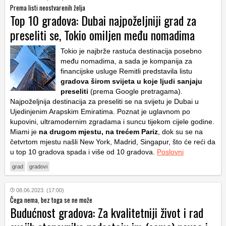
Prema listi neostvarenih želja
Top 10 gradova: Dubai najpoželjniji grad za
preseliti se, Tokio omiljen među nomadima
Tokio je najbrže rastuća destinacija posebno
među nomadima, a sada je kompanija za
financijske usluge Remitli predstavila listu
gradova širom svijeta u koje ljudi sanjaju
preseliti
(prema Google pretragama).
Najpoželjnija destinacija za preseliti se na svijetu je Dubai u
Ujedinjenim Arapskim Emiratima. Poznat je uglavnom po
kupovini, ultramodernim zgradama i suncu tijekom cijele godine.
Miami je
na drugom mjestu, na trećem Pariz
, dok su se na
četvrtom mjestu našli New York, Madrid, Singapur, što će reći da
u top 10 gradova spada i više od 10 gradova.
Poslovni
grad
gradovi
08.06.2023. (17:00)
Čega nema, bez toga se ne može
Budućnost gradova: Za kvalitetniji život i rad