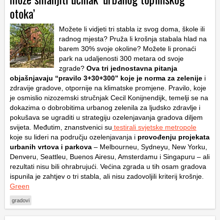
otoka’
Možete li vidjeti tri stabla iz svog doma, škole ili
radnog mjesta? Pruža li krošnja stabala hlad na
barem 30% svoje okoline? Možete li pronaći
park na udaljenosti 300 metara od svoje
zgrade?
Ova tri jednostavna pitanja
objašnjavaju “pravilo 3+30+300” koje je norma za zelenije
i
zdravije gradove, otpornije na klimatske promjene. Pravilo, koje
je osmislio nizozemski stručnjak Cecil Konijnendijk, temelji se na
dokazima o dobrobitima urbanog zelenila za ljudsko zdravlje i
pokušava se ugraditi u strategiju ozelenjavanja gradova diljem
svijeta. Međutim, znanstvenici su
testirali svjetske metropole
koje su lideri na području ozelenjavanja i
provođenju projekata
urbanih vrtova i parkova
– Melbourneu, Sydneyu, New Yorku,
Denveru, Seattleu, Buenos Airesu, Amsterdamu i Singapuru – ali
rezultati nisu bili ohrabrujući. Većina zgrada u tih osam gradova
ispunila je zahtjev o tri stabla, ali nisu zadovoljili kriterij krošnje.
Green
gradovi