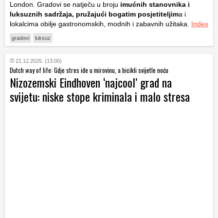
London. Gradovi se natječu u broju
imućnih stanovnika i
luksuznih sadržaja, pružajući bogatim posjetiteljim
a i
lokalcima obilje gastronomskih, modnih i zabavnih užitaka.
Index
gradovi
luksuz
21.12.2025. (13:00)
Dutch way of life: Gdje stres ide u mirovinu, a bicikli svijetle noću
Nizozemski Eindhoven ‘najcool’ grad na
svijetu: niske stope kriminala i malo stresa