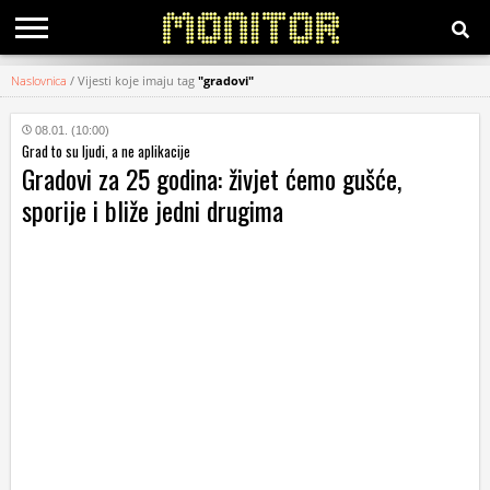
Naslovnica
/
Vijesti koje imaju tag
"gradovi"
KATEGORIJE
08.01. (10:00)
Grad to su ljudi, a ne aplikacije
HRVATSKI
Gradovi za 25 godina: živjet ćemo gušće,
WEB
sporije i bliže jedni drugima