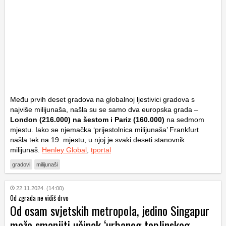
Među prvih deset gradova na globalnoj ljestivici gradova s
najviše milijunaša, našla su se samo dva europska grada –
London (216.000) na šestom i Pariz (160.000)
na sedmom
mjestu. Iako se njemačka ‘prijestolnica milijunaša’ Frankfurt
našla tek na 19. mjestu, u njoj je svaki deseti stanovnik
milijunaš.
Henley Global
,
tportal
gradovi
milijunaši
22.11.2024. (14:00)
Od zgrada ne vidiš drvo
Od osam svjetskih metropola, jedino Singapur
može smanjiti učinak ‘urbanog toplinskog