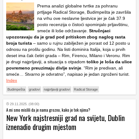
Prema analizi globalne tvrtke za pohranu
prtljage Radical Storage, Budimpešta je završila
na vrhu ove neslavne ljestvice jer je čak 37.9
posto recenzija o čistoći spominjalo prljavštinu,
smeće ili loše održavanje.
Stručnjaci
upozoravaju da je grad pod pritiskom zbog naglog rasta
broja turista
– samo u rujnu zabilježen je porast od 12 posto u
odnosu na prošlu godinu. Na listi dominira Italija, koja u prvih
deset ima čak četiri grada – Rim, Firencu, Milano i Veronu. Rim
je drugi najprljaviji, a situacija s otpadom
toliko je loša da ulice
povremeno preuzimaju divlje svinje
. “Rim je predivan, ali
smeće… Stvarno je odvratno”, napisao je jedan zgroženi turist.
Index
Budimpešta
gradovi
najprljaviji gradovi
Radical Storage
29.11.2025. (08:00)
A mi smo mislili da je nama grozno, kako je tek njima?
New York najstresniji grad na svijetu, Dublin
iznenadio drugim mjestom