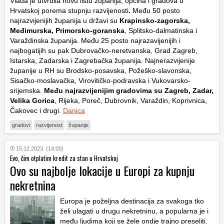
Vlada je utvrdila novu listu županija, općina i gradova u
Hrvatskoj porema stupnju razvijenosti
.
Među 50 posto
najrazvijenijih županija u državi su
Krapinsko-zagorska,
Međimurska, Primorsko-goranska
, Splitsko-dalmatinska i
Varaždinska županija. Među 25 posto najrazavijenijih i
najbogatijih su pak Dubrovačko-neretvanska, Grad Zagreb,
Istarska, Zadarska i Zagrebačka županija. Najnerazvijenije
županije u RH su Brodsko-posavska, Požeško-slavonska,
Sisačko-moslavačka, Virovitičko-podravska i Vukovarsko-
srijemska.
Među najrazvijenijim gradovima su Zagreb, Zadar,
Velika Gorica
, Rijeka, Poreč, Dubrovnik, Varaždin, Koprivnica,
Čakovec i drugi.
Danica
gradovi
razvijenost
županije
15.12.2023. (14:00)
Evo, čim otplatim kredit za stan u Hrvatskoj
Ovo su najbolje lokacije u Europi za kupnju
nekretnina
Europa je poželjna destinacija za svakoga tko
želi ulagati u drugu nekretninu, a popularna je i
među ljudima koji se žele ondje trajno preseliti.