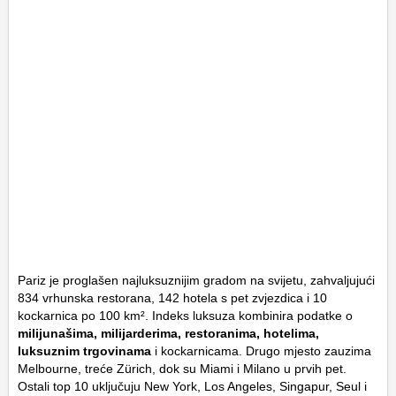
Pariz je proglašen najluksuznijim gradom na svijetu, zahvaljujući
834 vrhunska restorana, 142 hotela s pet zvjezdica i 10
kockarnica po 100 km². Indeks luksuza kombinira podatke o
milijunašima, milijarderima, restoranima, hotelima,
luksuznim trgovinama
i kockarnicama. Drugo mjesto zauzima
Melbourne, treće Zürich, dok su Miami i Milano u prvih pet.
Ostali top 10 uključuju New York, Los Angeles, Singapur, Seul i