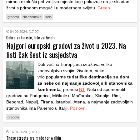
mirno i ekološki prihvatljivo mjesto koje pokazuje da je skladan
život s prirodom moguć i u modernom svijetu.
Green
gradovi
Nizozemska
selo
04.09.2024. (17:00)
Dobro za turiste, loše za živjeti
Najgori europski gradovi za život u 2023. Na
listi čak šest iz susjedstva
Dok većina Europljana izražava veliko
zadovoljstvo svojim životom, neke
vrlo popularne
turističke destinacije su dom
za neke od najmanje zadovoljnih stanovnika
kontinenta
, prenosi
N
1
. Neki od spomenutih
gradova su Podgorica, Miškolc u Mađarskoj, Skoplje, Rim,
Beograd, Napulj, Tirana, Istanbul, Atena, a najmanje zadovoljnih
stanovnika ima Palermo u Italiji.
Poslovni
gradovi
16.04.2024. (14:00)
These streets are made for walkin'