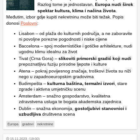
Razlog tome je jednostavan.
Europa nudi širok
spektar kultura, klima i načina života
.
Međutim, izbor gdje kupiti nekretninu može biti težak. Popis
donosi
Poslovni
:
Lisabon – od plaža do kulturnih područja, a ne zaboravite
ni povoljne porezne pogodnosti i niske cijene
Baccelona – spoj modernističke i gotičke arhitekture, nudi
ugodnu klimu idealnu za život
Tivat (Crna Gora) –
slikoviti primorski gradić koji nudi
prepoznatljivu fuziju prirodne ljepote i kulture
Atena – pokraj povijesnog značaja,
t
roškovi života su niži
nego u zapadnoeuropskim gradovima
Budimpešta –
kulturna baština, termalni izvori
, stare
zgrade i aktivna umjetničku scenu
Amsterdam – snažno gospodarstvo, kvalitetna
zdravstvena usluga te bogata akademska zajednica
Dublin – snažna ekonomija,
gostoljubivi stanovnici i
uzbudljiva
društvena scena
Europa
gradovi
nekretnine
15.11.2023. (19:00)