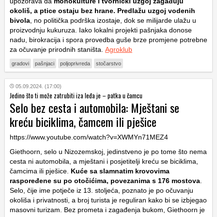
upozorava da
monokulture i tvornički uzgoj zagađuju
okoliš, a ptice ostaju bez hrane. Predlažu uzgoj vodenih
bivola
, no politička podrška izostaje, dok se milijarde ulažu u
proizvodnju kukuruza. Iako lokalni projekti pašnjaka donose
nadu, birokracija i spora provedba guše brze promjene potrebne
za očuvanje prirodnih staništa.
Agroklub
gradovi
pašnjaci
poljoprivreda
stočarstvo
05.09.2024. (17:00)
Jedino što ti može zatrubiti iza leđa je – patka u čamcu
Selo bez cesta i automobila: Mještani se
kreću biciklima, čamcem ili pješice
https://www.youtube.com/watch?v=XWMYn71MEZ4
Giethoorn, selo u Nizozemskoj, jedinstveno je po tome što nema
cesta ni automobila, a mještani i posjetitelji kreću se biciklima,
čamcima ili pješice.
Kuće sa slamnatim krovovima
raspoređene su po otočićima, povezanima s 176 mostova
.
Selo, čije ime potječe iz 13. stoljeća, poznato je po očuvanju
okoliša i privatnosti, a broj turista je reguliran kako bi se izbjegao
masovni turizam. Bez prometa i zagađenja bukom, Giethoorn je