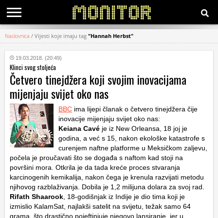
Naslovnica
/
Vijesti koje imaju tag
"Hannah Herbst"
KATEGORIJE
19.03.2018. (20:49)
Klinci svog stoljeća
HRVATSKI
Četvero tinejdžera koji svojim inovacijama
WEB
mijenjaju svijet oko nas
BBC
ima lijepi članak o četvero tinejdžera čije
inovacije mijenjaju svijet oko nas:
Keiana Cavé
je iz New Orleansa, 18 joj je
godina, a već s 15, nakon ekološke katastrofe s
curenjem naftne platforme u Meksičkom zaljevu,
počela je proučavati što se događa s naftom kad stoji na
površini mora. Otkrila je da tada kreće proces stvaranja
karcinogenih kemikalija, nakon čega je krenula razvijati metodu
njihovog razblaživanja. Dobila je 1,2 milijuna dolara za svoj rad.
Rifath Shaarook
, 18-godišnjak iz Indije je dio tima koji je
izmislio KalamSat, najlakši satelit na svijetu, težak samo 64
grama, što drastično pojeftinjuje njegovo lansiranje, jer u