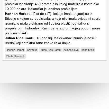
prosjeku lansiranje 450 grama bilo kojeg materijala košta oko
10.000 dolara. KalamSat je lansiran prošlo ljeto.
Hannah Herbst
s Floride (17), koja je imala prijateljicu iz
Etiopije s kojom se dopisivala, a koja nije imala svjetla ni struje,
izumila je malu elektranu od šupljeg plastičnog valjka s
propelerom i hidroelektričnim generatorom kojeg pogoni more
pri plimi i oseki.
Julian Rios Cantu
, 18-godšnji Meksikanac izumio je nosivi
uređaj koji detektira rane znake raka dojke.
Hannah Herbst
inovacije
Julian Rios Cantu
Keiana Cave
lijepe priče
Rifath Shaarook