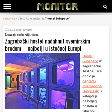
Naslovnica
/
Vijesti koje imaju tag
"hostel Subspace"
KATEGORIJE
10.03.2018. (07:19)
Spavanje među zvijezdama
HRVATSKI
Zagrebački hostel nadahnut svemirskim
WEB
brodom – najbolji u istočnoj Europi
Hostel
Subspace
iz
zagrebačke
Tesline ulice
dobio je
nagradu
International
Hospitality
u
kategoriji
najboljeg
hostela u
istočnoj i