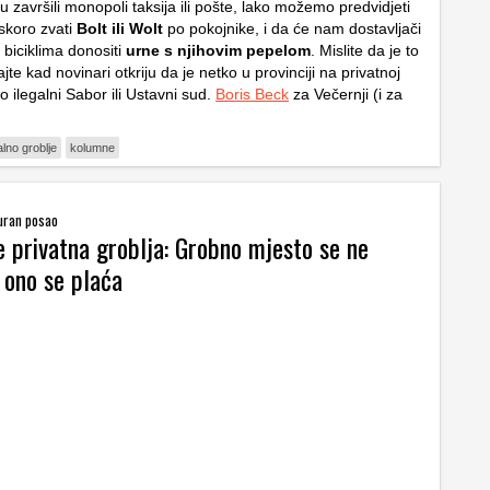
završili monopoli taksija ili pošte, lako možemo predvidjeti
skoro zvati
Bolt ili Wolt
po pokojnike, i da će nam dostavljači
 biciklima donositi
urne s njihovim pepelom
. Mislite da je to
te kad novinari otkriju da je netko u provinciji na privatnoj
io ilegalni Sabor ili Ustavni sud.
Boris Beck
za Večernji (i za
alno groblje
kolumne
uran posao
e privatna groblja: Grobno mjesto se ne
 ono se plaća