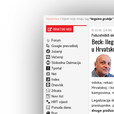
Naslovnica
/
Vijesti koje imaju tag
"ilegalno groblje"
HRVATSKI WEB
10.05. (14:00)
Poduzetničkih ide
Beck: Ileg
Forum
Google prevoditelj
u Hrvatsk
Jutarnji
Večernji
Slobodna Dalmacija
Tportal
Net
Index
odoka, rekao b
Dnevnik
Hrvatskoj, i 
24sata
kampovima, m
Novi list
Legalizacija 
HRT vijesti
prestupnike, p
Ponuda dana
druge poduz
Bug