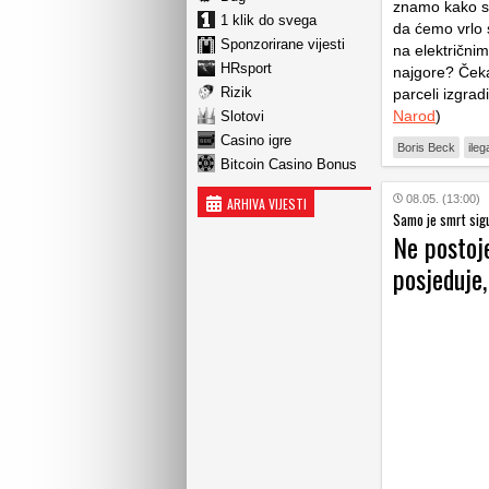
znamo kako su 
1 klik do svega
da ćemo vrlo 
Sponzorirane vijesti
na električnim
HRsport
najgore? Čekaj
Rizik
parceli izgrad
Narod
)
Slotovi
Casino igre
Boris Beck
ileg
Bitcoin Casino Bonus
08.05. (13:00)
ARHIVA VIJESTI
Samo je smrt sig
Ne postoj
posjeduje,