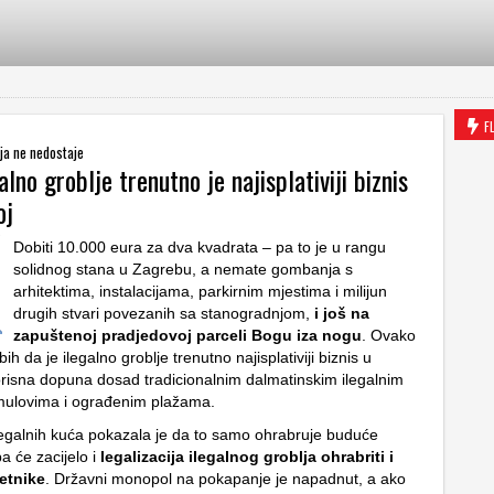
F
ja ne nedostaje
alno groblje trenutno je najisplativiji biznis
oj
Dobiti 10.000 eura za dva kvadrata – pa to je u rangu
solidnog stana u Zagrebu, a nemate gombanja s
arhitektima, instalacijama, parkirnim mjestima i milijun
drugih stvari povezanih sa stanogradnjom,
i još na
zapuštenoj pradjedovoj parceli Bogu iza nogu
. Ovako
ih da je ilegalno groblje trenutno najisplativiji biznis u
korisna dopuna dosad tradicionalnim dalmatinskim ilegalnim
ulovima i ograđenim plažama.
ilegalnih kuća pokazala je da to samo ohrabruje buduće
a će zacijelo i
legalizacija ilegalnog groblja ohrabriti i
etnike
. Državni monopol na pokapanje je napadnut, a ako