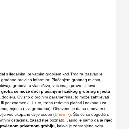
al s ilegalnim, privatnim grobljem kod Trogira izazvao je
 građane pravilno informira: Plaćanjem grobnog mjesta,
obivaju grobove u vlasništvo, već imaju pravo njihova
 groba se može doći plaćanjem fizičkog grobnog mjesta
 dodjelu. Ovisno o brojnim parametrima, to može zahtijevati
i ili pet znamenki. Uz to, treba redovito plaćati i naknadu za
obnog mjesta (tzv. grobarina). Otkriveno je da su u novom i
blju već ukopane dvije osobe (
Dnevnik
). Što će se dogoditi s
rtnim ostacima, zasad nije poznato. Jasno je samo da je
riječ
zgrađenom privatnom groblju
, kakvo je zabranjeno svim