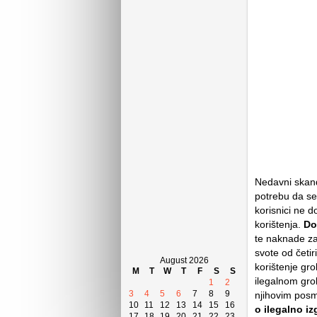
Nedavni skand
potrebu da se
korisnici ne d
korištenja.
Do
te naknade za
svote od četir
August 2026
korištenje gr
M
T
W
T
F
S
S
ilegalnom gro
1
2
3
4
5
6
7
8
9
njihovim posm
10
11
12
13
14
15
16
o ilegalno i
17
18
19
20
21
22
23