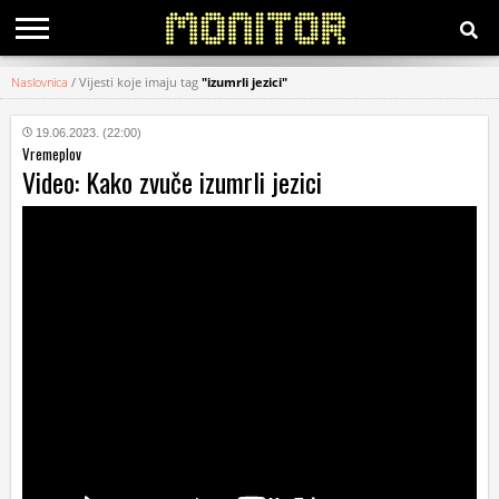
Naslovnica
/
Vijesti koje imaju tag
"izumrli jezici"
KATEGORIJE
19.06.2023. (22:00)
Vremeplov
HRVATSKI
Video: Kako zvuče izumrli jezici
WEB