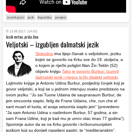
izumrli jezici
jezik
lingvistika
povijest
13.08.2017. (14:42)
Jezik mrtav, priča živa
Veljotski – izgubljen dalmatski jezik
Slobodna
ima lijepi članak o veljotskom, jeziku
kojim se govorilo na Krku sve do 19. stoljeća, a
o kojem je riječki poliglot Alan Žic-Teklin (52)
objavio knjigu
Tako je govorio Burbur: Izumrli
dalmatski jezik i njegov krčki dijalekt veljotski
.
Lajtmotiv knjige je Antonio Udina Burbur, posljednji čovjek koji je
govor veljotski, a koji se u jednom intervjuu ovako predstavio na
ovom jeziku: “Ju sai Tuone Udaina de saupranaum Burbur, de
jein sincuonta siapto, feilg de Frane Udaina, che, cun che el
sant muart el tuota, el avaja setuonta siapto jein” (prevedeno
“Ja sam Antonio Udina s nadimkom Burbur, 57 godina, a sin
sam Frana Udine, koji je kad mu je umro otac imao 77 godina”).
Spominje autor da se na Krku govorilo i krčkorumunjskim
jezikom koji su donijeli naseljeni pastiri, te “mediteranskim”,