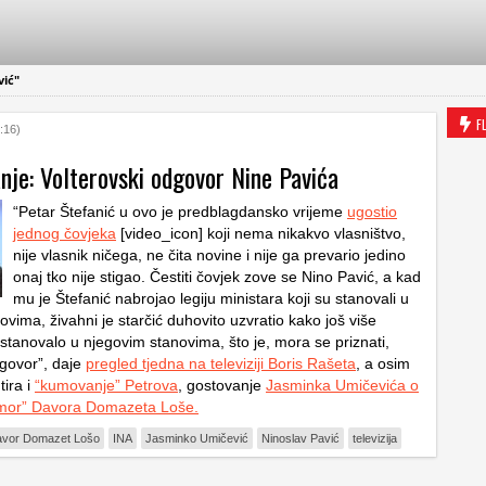
ić"
F
:16)
nje: Volterovski odgovor Nine Pavića
“Petar Štefanić u ovo je predblagdansko vrijeme
ugostio
jednog čovjeka
[video_icon] koji nema nikakvo vlasništvo,
nije vlasnik ničega, ne čita novine i nije ga prevario jedino
onaj tko nije stigao. Čestiti čovjek zove se Nino Pavić, a kad
mu je Štefanić nabrojao legiju ministara koji su stanovali u
vima, živahni je starčić duhovito uzvratio kako još više
 stanovalo u njegovim stanovima, što je, mora se priznati,
dgovor”, daje
pregled tjedna na televiziji Boris Rašeta
, a osim
ira i
“kumovanje” Petrova
, gostovanje
Jasminka Umičevića o
umor” Davora Domazeta Loše.
vor Domazet Lošo
INA
Jasminko Umičević
Ninoslav Pavić
televizija