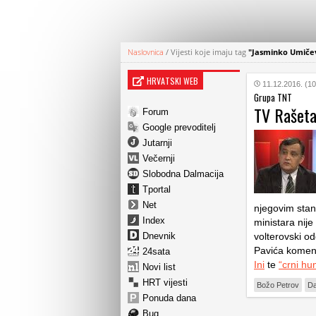
Naslovnica
/
Vijesti koje imaju tag
"Jasminko Umičev
HRVATSKI WEB
11.12.2016. (10
Grupa TNT
TV Rašeta
Forum
Google prevoditelj
Jutarnji
Večernji
Slobodna Dalmacija
Tportal
Net
njegovim stano
Index
ministara nije
Dnevnik
volterovski o
Pavića koment
24sata
Ini
te
“crni h
Novi list
HRT vijesti
Božo Petrov
Da
Ponuda dana
Bug