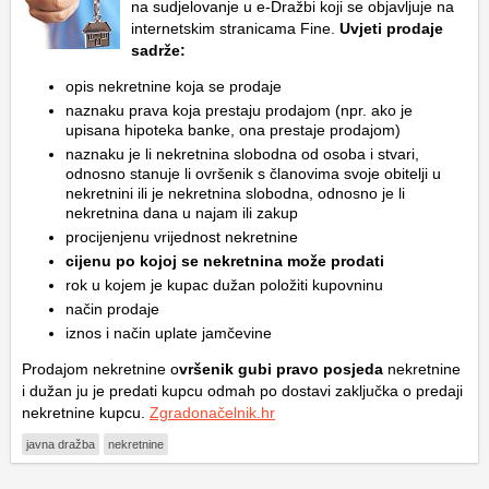
na sudjelovanje u e-Dražbi koji se objavljuje na
internetskim stranicama Fine.
Uvjeti prodaje
sadrže:
opis nekretnine koja se prodaje
naznaku prava koja prestaju prodajom (npr. ako je
upisana hipoteka banke, ona prestaje prodajom)
naznaku je li nekretnina slobodna od osoba i stvari,
odnosno stanuje li ovršenik s članovima svoje obitelji u
nekretnini ili je nekretnina slobodna, odnosno je li
nekretnina dana u najam ili zakup
procijenjenu vrijednost nekretnine
cijenu po kojoj se nekretnina može prodati
rok u kojem je kupac dužan položiti kupovninu
način prodaje
iznos i način uplate jamčevine
Prodajom nekretnine o
vršenik gubi pravo posjeda
nekretnine
i dužan ju je predati kupcu odmah po dostavi zaključka o predaji
nekretnine kupcu.
Zgradonačelnik.hr
javna dražba
nekretnine