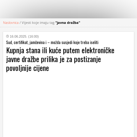
Naslovnica
/
Vijesti koje imaju tag
"javna dražba"
KATEGORIJE
16.06.2025. (16:00)
Sud, certifikat, jamčevina i – možda susjedi koje treba iseliti
HRVATSKI
Kupnja stana ili kuće putem elektroničke
WEB
javne dražbe prilika je za postizanje
povoljnije cijene