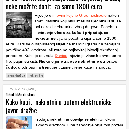
neke možete dobiti za samo 1800 eura
Riječ je o
imovini koju je Grad naslijedio
nakon
smrti vlasnika koji nisu imali nasljednika ili su se
oni odrekli nekretnina zbog dugova. Posebno
zanimanje
vlada za kuću i pripadajuće
nekretnine
čija je početna cijena samo 1800
eura. Radi se o napuštenoj klijeti na margini grada na zemljištu
površine 402 kvadrata, ali zato na bajkovitoj lokaciji okruženoj
prirodom. Kako je doznala
Danica
, njezin je vlasnik davno umro.
No, papiri su čisti.
Niske cijene za ove nekretnine su pravo
čudo
, u odnosu na trenutne tržišne cijene kuća i stanova.
javna dražba
nekretnine
25.06.2023. (14:00)
Nikad lakše do stana
Kako kupiti nekretninu putem elektroničke
javne dražbe
Prodaja nekretnine obavlja se elektroničkom
javnom dražbom. Ona započinje objavom poziva