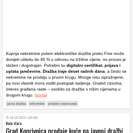
Kupnja nekretnine putem elektroničke dražbe preko Fine može
donijeti uštedu do 40 % u odnosu na tržišne cijene, no proces je
složen i dugotrajan. Potrebni su
digitalni certifikat, prijava i
uplata jamčevine. Dražba traje deset radnih dana
, a često se
nekretnine ne prodaju u prvom krugu. Mnoge nisu ispražnjene,
pa novi vlasnik mora voditi postupak iseljenja. Unatoč rizicima,
interes građana raste – osobito za dražbe s nižim cijenama u
drugom krugu.
tportal
javna dražba
nekretnine
priuštivo stanovanje
18.10.2023. (16:00)
Kućo stara
Grad Koprivnica prodaje kuće na javnoj dražbi,