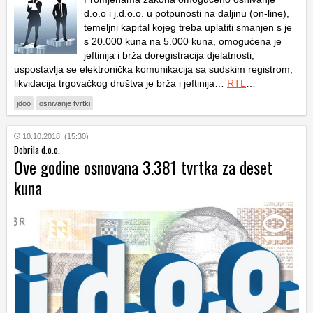
d.o.o i j.d.o.o. u potpunosti na daljinu (on-line),
temeljni kapital kojeg treba uplatiti smanjen s je
s 20.000 kuna na 5.000 kuna, omogućena je
jeftinija i brža doregistracija djelatnosti,
uspostavlja se elektronička komunikacija sa sudskim registrom,
likvidacija trgovačkog društva je brža i jeftinija…
RTL
…
jdoo
osnivanje tvrtki
10.10.2018. (15:30)
Dobrila d.o.o.
Ove godine osnovana 3.381 tvrtka za deset
kuna