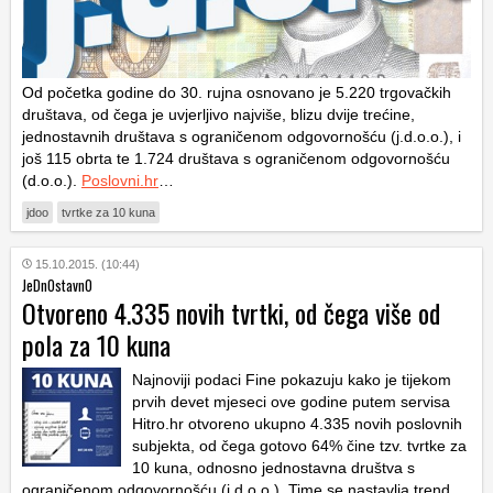
Od početka godine do 30. rujna osnovano je 5.220 trgovačkih
društava, od čega je uvjerljivo najviše, blizu dvije trećine,
jednostavnih društava s ograničenom odgovornošću (j.d.o.o.), i
još 115 obrta te 1.724 društava s ograničenom odgovornošću
(d.o.o.).
Poslovni.hr
…
jdoo
tvrtke za 10 kuna
15.10.2015. (10:44)
JeDnOstavnO
Otvoreno 4.335 novih tvrtki, od čega više od
pola za 10 kuna
Najnoviji podaci Fine pokazuju kako je tijekom
prvih devet mjeseci ove godine putem servisa
Hitro.hr otvoreno ukupno 4.335 novih poslovnih
subjekta, od čega gotovo 64% čine tzv. tvrtke za
10 kuna, odnosno jednostavna društva s
ograničenom odgovornošću (j.d.o.o.). Time se nastavlja trend