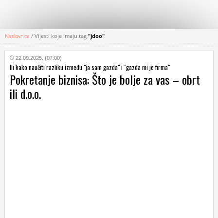
Naslovnica
/
Vijesti koje imaju tag
"jdoo"
KATEGORIJE
22.09.2025. (07:00)
Ili kako naučiti razliku između "ja sam gazda" i "gazda mi je firma"
HRVATSKI
Pokretanje biznisa: Što je bolje za vas – obrt
WEB
ili d.o.o.