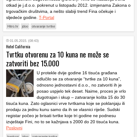
otkad je j.d.o.o. pokrenut u listopadu 2012. izmjenama Zakona o
trgovačkim društvima, a nešto slabiji trend Fina očekuje i
sljedeće godine.
T-Portal
Hitro.hr
jdoo
otvaranje tvrtke
01.05.2015. (08:43)
Hotel California
Tvrtku otvorenu za 10 kuna ne može se
zatvoriti bez 15.000
U protekle dvije godine 16 tisuća građana
odlučilo se za otvaranje “tvrtke za 10 kuna”,
odnosno jednostavni d.o.o., no zatvoriti ih je
posao uspjelo tek deset. Naime, proces je vrlo
dugotrajan i skup – zatvaranje košta 15 do 30
tisuća kuna. Zato oglasnici vrve tvrtkama koje se poklanjaju ili
prodaju za jednu kunu samo da ih se vlasnici riješe. Sudski
registar počeo je brisati tvrtke koje tri godine ne podnesu
izvještaje Fini, no to se kažnjava s 2000 do 20 tisuća kuna.
Poslovni
bankrot
jdoo
zatvaranje tvrtke