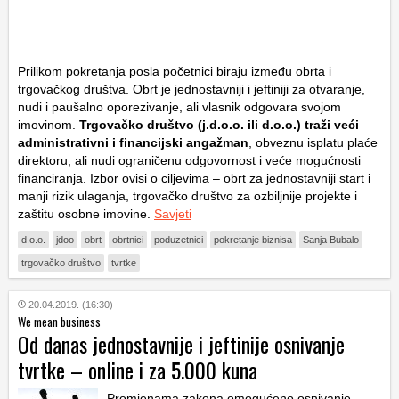
Prilikom pokretanja posla početnici biraju između obrta i
trgovačkog društva. Obrt je jednostavniji i jeftiniji za otvaranje,
nudi i paušalno oporezivanje, ali vlasnik odgovara svojom
imovinom.
Trgovačko društvo (j.d.o.o. ili d.o.o.) traži veći
administrativni i financijski angažman
, obveznu isplatu plaće
direktoru, ali nudi ograničenu odgovornost i veće mogućnosti
financiranja. Izbor ovisi o ciljevima – obrt za jednostavniji start i
manji rizik ulaganja, trgovačko društvo za ozbiljnije projekte i
zaštitu osobne imovine.
Savjeti
d.o.o.
jdoo
obrt
obrtnici
poduzetnici
pokretanje biznisa
Sanja Bubalo
trgovačko društvo
tvrtke
20.04.2019. (16:30)
We mean business
Od danas jednostavnije i jeftinije osnivanje
tvrtke – online i za 5.000 kuna
Promjenama zakona omogućeno osnivanje