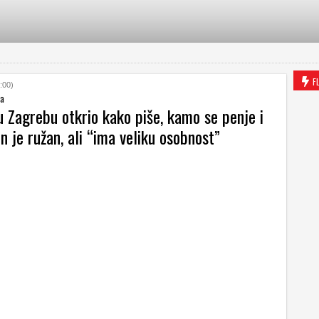
F
:00)
ea
u Zagrebu otkrio kako piše, kamo se penje i
on je ružan, ali “ima veliku osobnost”