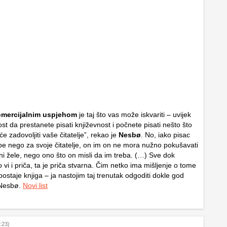
omercijalnim uspjehom
je taj što vas može iskvariti – uvijek
st da prestanete pisati književnost i počnete pisati nešto što
e zadovoljiti vaše čitatelje”, rekao je
Nesbø
. No, iako pisac
be nego za svoje čitatelje, on im on ne mora nužno pokušavati
ni žele, nego ono što on misli da im treba. (…) Sve dok
 vi i priča, ta je priča stvarna. Čim netko ima mišljenje o tome
 postaje knjiga – ja nastojim taj trenutak odgoditi dokle god
 Nesbø.
Novi list
:23)