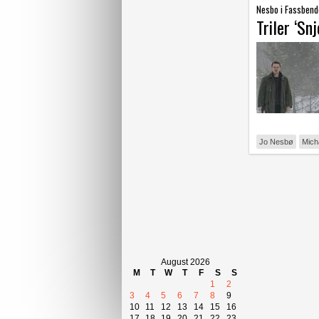
Nesbo i Fassbend
Triler ‘Sn
Jo Nesbø
Mich
August 2026
M
T
W
T
F
S
S
1
2
3
4
5
6
7
8
9
10
11
12
13
14
15
16
17
18
19
20
21
22
23