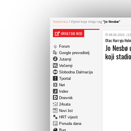
Naslovnica
/
Vijesti koje imaju tag
"Jo Nesbø"
HRVATSKI WEB
08.05.2022. (13
Otac Harryja Hol
Jo Nesbø 
Forum
Google prevoditelj
koji stadi
Jutarnji
Večernji
Slobodna Dalmacija
Tportal
Net
Index
Dnevnik
24sata
Novi list
HRT vijesti
Ponuda dana
Bug