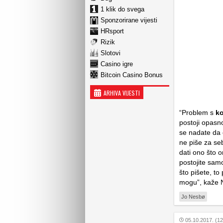
1 klik do svega
Sponzorirane vijesti
HRsport
Rizik
Slotovi
Casino igre
Bitcoin Casino Bonus
ARHIVA VIJESTI
“Problem s
k
postoji opasno
se nadate da ć
ne piše za se
dati ono što o
postojite samo
što pišete, to
mogu”, kaže
Jo Nesbø
05.10.2017. (12