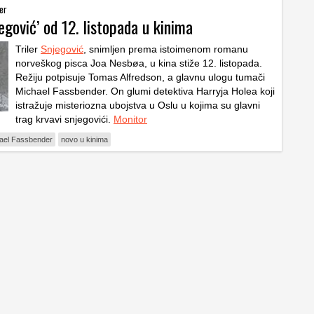
er
jegović’ od 12. listopada u kinima
Triler
Snjegović
, snimljen prema istoimenom romanu
norveškog pisca Joa Nesbøa, u kina stiže 12. listopada.
Režiju potpisuje Tomas Alfredson, a glavnu ulogu tumači
Michael Fassbender. On glumi detektiva Harryja Holea koji
istražuje misteriozna ubojstva u Oslu u kojima su glavni
trag krvavi snjegovići.
Monitor
ael Fassbender
novo u kinima