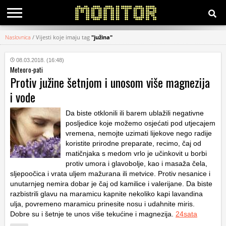
Naslovnica
/
Vijesti koje imaju tag
"južina"
KATEGORIJE
08.03.2018. (16:48)
Meteoro-pati
HRVATSKI
Protiv južine šetnjom i unosom više magnezija
WEB
i vode
Da biste otklonili ili barem ublažili negativne
posljedice koje možemo osjećati pod utjecajem
vremena, nemojte uzimati lijekove nego radije
koristite prirodne preparate, recimo, čaj od
matičnjaka s medom vrlo je učinkovit u borbi
protiv umora i glavobolje, kao i masaža čela,
sljepoočica i vrata uljem mažurana ili metvice. Protiv nesanice i
unutarnjeg nemira dobar je čaj od kamilice i valerijane. Da biste
razbistrili glavu na maramicu kapnite nekoliko kapi lavandina
ulja, povremeno maramicu prinesite nosu i udahnite miris.
Dobre su i šetnje te unos više tekućine i magnezija.
24sata