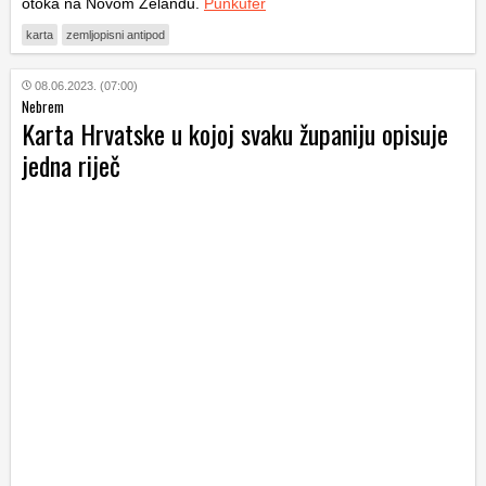
otoka na Novom Zelandu.
Punkufer
karta
zemljopisni antipod
08.06.2023. (07:00)
Nebrem
Karta Hrvatske u kojoj svaku županiju opisuje
jedna riječ