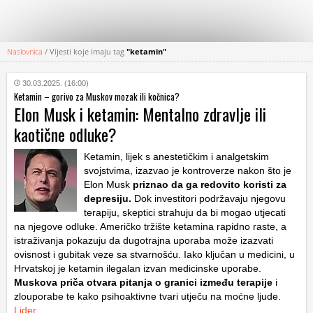
Naslovnica
/
Vijesti koje imaju tag
"ketamin"
KATEGORIJE
30.03.2025. (16:00)
Ketamin – gorivo za Muskov mozak ili kočnica?
HRVATSKI
Elon Musk i ketamin: Mentalno zdravlje ili
WEB
kaotične odluke?
Ketamin, lijek s anestetičkim i analgetskim
svojstvima, izazvao je kontroverze nakon što je
Elon Musk
priznao da ga redovito koristi za
depresiju.
Dok investitori podržavaju njegovu
terapiju, skeptici strahuju da bi mogao utjecati
na njegove odluke. Američko tržište ketamina rapidno raste, a
istraživanja pokazuju da dugotrajna uporaba može izazvati
ovisnost i gubitak veze sa stvarnošću. Iako ključan u medicini, u
Hrvatskoj je ketamin ilegalan izvan medicinske uporabe.
Muskova priča otvara pitanja o granici između terapije
i
zlouporabe te kako psihoaktivne tvari utječu na moćne ljude.
Lider