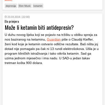
depresija
Elon Musk
ketamin
23.03.2019. (22:00)
Eto primjera
Može li ketamin biti antidepresiv?
U duhu novog lijeka koji se pojavio na tržištu u obliku spreja za
nos baziranog na ketaminu,
Guardian
piše o Claudiji Kieffer,
ženi kod koje je ketamin ostvario odlične rezultate. Baš ništa joj
dotad nije pomagalo pa čak ni 13 rundi elektrošokova. Ušla je u
program kliničkih istraživanja i tako otkrila ketamin. Sad ga
uzima jednom mjesečno i ima nadu. U SAD-u jedan takav
tretman košta 900 dolara.