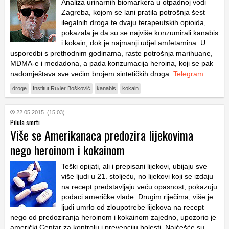
Analiza urinarnih biomarkera u otpadnoj vodi
Zagreba, kojom se lani pratila potrošnja šest
ilegalnih droga te dvaju terapeutskih opioida,
pokazala je da su se najviše konzumirali kanabis
i kokain, dok je najmanji udjel amfetamina. U
usporedbi s prethodnim godinama, raste potrošnja marihuane,
MDMA-e i medadona, a pada konzumacija heroina, koji se pak
nadomještava sve većim brojem sintetičkih droga.
Telegram
droge
Institut Ruđer Bošković
kanabis
kokain
22.05.2015. (15:03)
Pilula smrti
Više se Amerikanaca predozira lijekovima
nego heroinom i kokainom
Teški opijati, ali i prepisani lijekovi, ubijaju sve
više ljudi u 21. stoljeću, no lijekovi koji se izdaju
na recept predstavljaju veću opasnost, pokazuju
podaci američke vlade. Drugim riječima, više je
ljudi umrlo od zloupotrebe lijekova na recept
nego od predoziranja heroinom i kokainom zajedno, upozorio je
američki Centar za kontrolu i prevenciju bolesti. Najćešće su