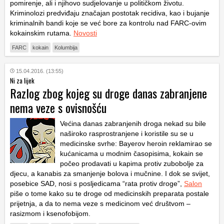
pomirenje, ali i njihovo sudjelovanje u političkom životu.
Kriminolozi predviđaju značajan postotak recidiva, kao i bujanje
kriminalnih bandi koje se već bore za kontrolu nad FARC-ovim
kokainskim rutama.
Novosti
FARC
kokain
Kolumbija
15.04.2016. (13:55)
Ni za lijek
Razlog zbog kojeg su droge danas zabranjene
nema veze s ovisnošću
Većina danas zabranjenih droga nekad su bile
naširoko rasprostranjene i koristile su se u
medicinske svrhe: Bayerov heroin reklamirao se
kućanicama u modnim časopisima, kokain se
počeo prodavati u kapima protiv zubobolje za
djecu, a kanabis za smanjenje bolova i mučnine. I dok se svijet,
posebice SAD, nosi s posljedicama “rata protiv droge”,
Salon
piše o tome kako su te droge od medicinskih preparata postale
prijetnja, a da to nema veze s medicinom već društvom –
rasizmom i ksenofobijom.