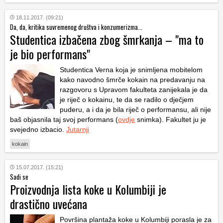
18.11.2017. (09:21)
Da, da, kritika suvremenog društva i konzumerizma...
Studentica izbačena zbog šmrkanja – "ma to
je bio performans"
Studentica Verna koja je snimljena mobitelom
kako navodno šmrče kokain na predavanju na
razgovoru s Upravom fakulteta zanijekala je da
je riječ o kokainu, te da se radilo o dječjem
puderu, a i da je bila riječ o performansu, ali nije
baš objasnila taj svoj performans (
ovdje
snimka). Fakultet ju je
svejedno izbacio.
Jutarnji
kokain
15.07.2017. (15:21)
Sadi se
Proizvodnja lista koke u Kolumbiji je
drastično uvećana
Površina plantaža koke u Kolumbiji porasla je za