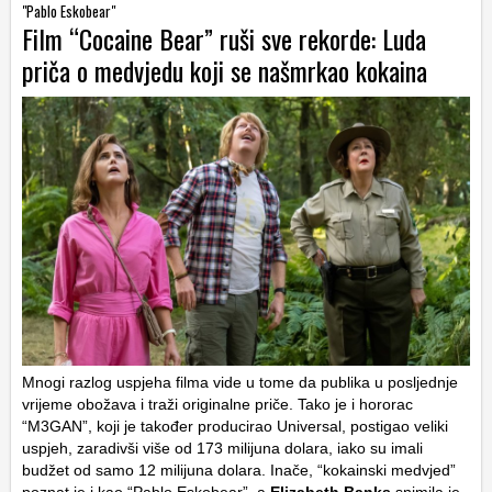
"Pablo Eskobear"
Film “Cocaine Bear” ruši sve rekorde: Luda
priča o medvjedu koji se našmrkao kokaina
Mnogi razlog uspjeha filma vide u tome da publika u posljednje
vrijeme obožava i traži originalne priče. Tako je i hororac
“M3GAN”, koji je također producirao Universal, postigao veliki
uspjeh, zaradivši više od 173 milijuna dolara, iako su imali
budžet od samo 12 milijuna dolara. Inače, “kokainski medvjed”
poznat je i kao “Pablo Eskobear”, a
Elizabeth Banks
snimila je