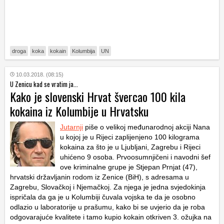
droga
koka
kokain
Kolumbija
UN
10.03.2018. (08:15)
U Zenicu kad se vratim ja...
Kako je slovenski Hrvat švercao 100 kila
kokaina iz Kolumbije u Hrvatsku
Jutarnji
piše o velikoj međunarodnoj akciji Nana
u kojoj je u Rijeci zaplijenjeno 100 kilograma
kokaina za što je u Ljubljani, Zagrebu i Rijeci
uhićeno 9 osoba. Prvoosumnjičeni i navodni šef
ove kriminalne grupe je Stjepan Prnjat (47),
hrvatski državljanin rodom iz Zenice (BiH), s adresama u
Zagrebu, Slovačkoj i Njemačkoj. Za njega je jedna svjedokinja
ispričala da ga je u Kolumbiji čuvala vojska te da je osobno
odlazio u laboratorije u prašumu, kako bi se uvjerio da je roba
odgovarajuće kvalitete i tamo kupio kokain otkriven 3. ožujka na