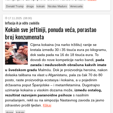
Donald Trump
droga
kokain
Nicolas Maduro
Venecuela
17.11.2025. (08:00)
Inflacija ih je očito zaobišla
Kokain sve jeftiniji, ponuda veća, porastao
broj konzumenata
Cijena kokaina (na narko tržištu) ranije se
kretala između 30 i 35 tisuća eura po kilogramu,
dok sada pada na 16 do 18 tisuća eura. To
dovodi do nove kompeticije narko bandi,
pada
zarada i međusobnih obračuna kakvih imate
u švedskom gradu
Malmöu. Dok je proizvodnja heroina, nakon
dolaska talibana na vlast u Afganistanu, pala za čak 70 do 80
posto, raste proizvodnja ecstasya i kokaina, a u pojedinim
državama poput Španjolske – i metamfetamina. Dugotrajno
uzimanje kokaina u visokim dozama može,
između ostalog,
rezultirat razvojem paranoidne psihoze
s nasilnim
ponašanjem, rekli su na simpoziju Nastavnog zavoda za javno
zdravstvo prošli tjedan.
Klikaj
droga
kokain