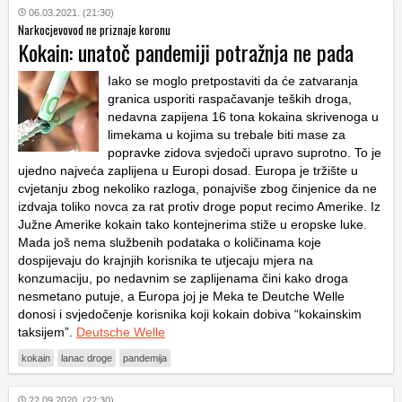
06.03.2021. (21:30)
Narkocjevovod ne priznaje koronu
Kokain: unatoč pandemiji potražnja ne pada
Iako se moglo pretpostaviti da će zatvaranja
granica usporiti raspačavanje teških droga,
nedavna zapijena 16 tona kokaina skrivenoga u
limekama u kojima su trebale biti mase za
popravke zidova svjedoči upravo suprotno. To je
ujedno najveća zaplijena u Europi dosad. Europa je tržište u
cvjetanju zbog nekoliko razloga, ponajviše zbog činjenice da ne
izdvaja toliko novca za rat protiv droge poput recimo Amerike. Iz
Južne Amerike kokain tako kontejnerima stiže u eropske luke.
Mada još nema službenih podataka o količinama koje
dospijevaju do krajnjih korisnika te utjecaju mjera na
konzumaciju, po nedavnim se zaplijenama čini kako droga
nesmetano putuje, a Europa joj je Meka te Deutche Welle
donosi i svjedočenje korisnika koji kokain dobiva “kokainskim
taksijem”.
Deutsche Welle
kokain
lanac droge
pandemija
22.09.2020. (22:30)