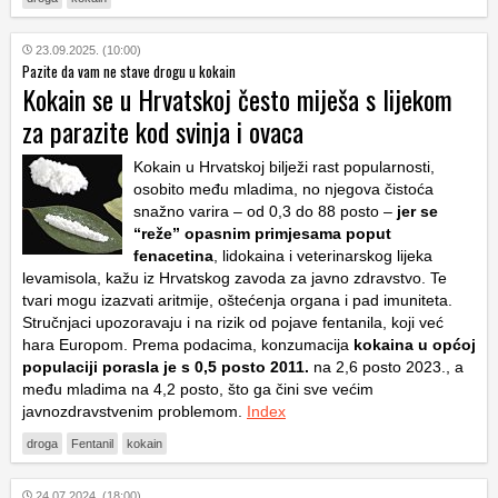
23.09.2025. (10:00)
Pazite da vam ne stave drogu u kokain
Kokain se u Hrvatskoj često miješa s lijekom
za parazite kod svinja i ovaca
Kokain u Hrvatskoj bilježi rast popularnosti,
osobito među mladima, no njegova čistoća
snažno varira – od 0,3 do 88 posto –
jer se
“reže” opasnim primjesama poput
fenacetina
, lidokaina i veterinarskog lijeka
levamisola, kažu iz Hrvatskog zavoda za javno zdravstvo. Te
tvari mogu izazvati aritmije, oštećenja organa i pad imuniteta.
Stručnjaci upozoravaju i na rizik od pojave fentanila, koji već
hara Europom. Prema podacima, konzumacija
kokaina u općoj
populaciji porasla je s 0,5 posto 2011.
na 2,6 posto 2023., a
među mladima na 4,2 posto, što ga čini sve većim
javnozdravstvenim problemom.
Index
droga
Fentanil
kokain
24.07.2024. (18:00)