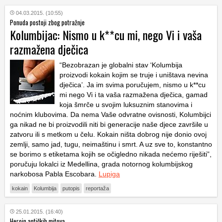
04.03.2015. (10:55)
Ponuda postoji zbog potražnje
Kolumbijac: Nismo u k**cu mi, nego Vi i vaša
razmažena dječica
“Bezobrazan je globalni stav ‘Kolumbija
proizvodi kokain kojim se truje i uništava nevina
dječica’. Ja im svima poručujem, nismo u k**cu
mi nego Vi i ta vaša razmažena dječica, gamad
koja šmrče u svojim luksuznim stanovima i
noćnim klubovima. Da nema Vaše odvratne ovisnosti, Kolumbijci
ga nikad ne bi proizvodili niti bi generacije naše djece završile u
zatvoru ili s metkom u čelu. Kokain ništa dobrog nije donio ovoj
zemlji, samo jad, tugu, neimaštinu i smrt. A uz sve to, konstantno
se borimo s etiketama kojih se očigledno nikada nećemo riješiti”,
poručuju lokalci iz Medellina, grada notornog kolumbijskog
narkobosa Pabla Escobara.
Lupiga
kokain
Kolumbija
putopis
reportaža
25.01.2015. (16:40)
Heroin antičkih mitova