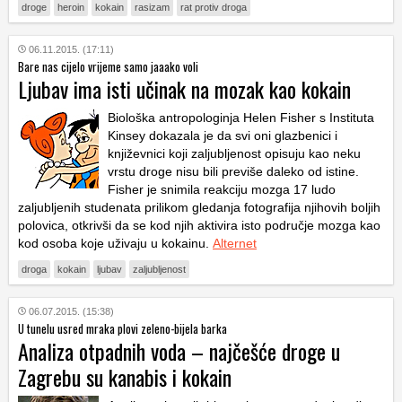
droge
heroin
kokain
rasizam
rat protiv droga
06.11.2015. (17:11)
Bare nas cijelo vrijeme samo jaaako voli
Ljubav ima isti učinak na mozak kao kokain
Biološka antropologinja Helen Fisher s Instituta
Kinsey dokazala je da svi oni glazbenici i
književnici koji zaljubljenost opisuju kao neku
vrstu droge nisu bili previše daleko od istine.
Fisher je snimila reakciju mozga 17 ludo
zaljubljenih studenata prilikom gledanja fotografija njihovih boljih
polovica, otkrivši da se kod njih aktivira isto područje mozga kao
kod osoba koje uživaju u kokainu.
Alternet
droga
kokain
ljubav
zaljubljenost
06.07.2015. (15:38)
U tunelu usred mraka plovi zeleno-bijela barka
Analiza otpadnih voda – najčešće droge u
Zagrebu su kanabis i kokain