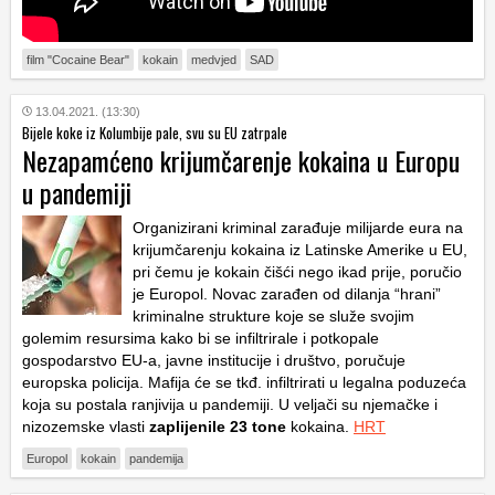
film "Cocaine Bear"
kokain
medvjed
SAD
13.04.2021. (13:30)
Bijele koke iz Kolumbije pale, svu su EU zatrpale
Nezapamćeno krijumčarenje kokaina u Europu
u pandemiji
Organizirani kriminal zarađuje milijarde eura na
krijumčarenju kokaina iz Latinske Amerike u EU,
pri čemu je kokain čišći nego ikad prije, poručio
je Europol. Novac zarađen od dilanja “hrani”
kriminalne strukture koje se služe svojim
golemim resursima kako bi se infiltrirale i potkopale
gospodarstvo EU-a, javne institucije i društvo, poručuje
europska policija. Mafija će se tkđ. infiltrirati u legalna poduzeća
koja su postala ranjivija u pandemiji. U veljači su njemačke i
nizozemske vlasti
zaplijenile 23
tone
kokaina.
HRT
Europol
kokain
pandemija