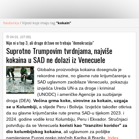
Naslovnica
/
Vijesti koje imaju tag
"kokain"
KATEGORIJE
04.01. (07:00)
Nije ni u top 3, ali druge države ne trebaju "demokraciju"
HRVATSKI
Suprotno Trumpovim tvrdnjama, najviše
WEB
kokaina u SAD ne dolazi iz Venecuele
Globalna proizvodnja kokaina dosegnula je
rekordne razine, no glavne rute krijumčarenja u
SAD uglavnom zaobilaze Venecuelu, pokazuju
izvješća Ureda UN-a za droge i kriminal
(UNODC) i američke Agencije za suzbijanje
droga (DEA).
Većina grma koke, sirovine za kokain, uzgaja
se u Kolumbiji,
a slijede Peru i Bolivija. Izvješće također otkriva
da su glavne krijumčarske rute prema SAD-u tijekom 2023. i
2024. godine vodile kroz Kolumbiju, Peru i Ekvador. Stručnjaci
potvrđuju da se Venecuela
koristi kao “tranzitni koridor” za
dio kolumbijskog kokaina
, ali uglavnom za pošiljke
namijenjene Europi preko istočnih Kariba ili Brazilu.
Index