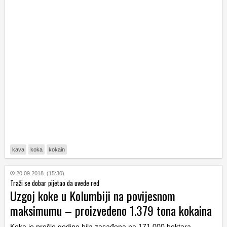
kava
koka
kokain
20.09.2018. (15:30)
Traži se dobar pijetao da uvede red
Uzgoj koke u Kolumbiji na povijesnom
maksimumu – proizvedeno 1.379 tona kokaina
Koka je prošle godine bila zasađena na 171.000 hektara