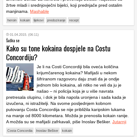
žrtve mladi i srednjovječni bijelci, koji prednjače pred ostalim
manjinama.
Mashable
heroin
kokain
lijekovi
predoziranje
recept
01.04.2015. (06:11)
Šuška se
Kako su tone kokaina dospjele na Costu
Concordiju?
Je li na Costi Concordiji bila oveća količina
krijumčarenog kokaina? Mafijaši u nekom
šifriranom razgovoru daju znati da je ondje
jednom bilo kokaina, ali nitko ne veli da ju je
našao – ni policija koja je u više navrata
pretresala olupinu, i dok je bila napola uronjena i sada kada je
izvučena, ni istražitelji. Na svome posljednjem kobnom
putovanju Costa Concordija se nije približila karipskim lukama
na manje od 8000 kilometara. Možda je prenosila kokain ranije.
A možda su se mafijaši zafrkavali, piše Inoslav Bešker.
Jutarnji
Costa Concordia
Inoslav Bešker
kokain