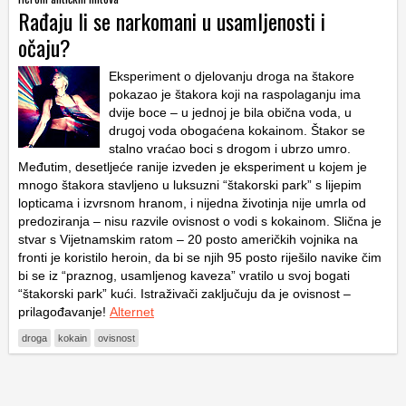
Rađaju li se narkomani u usamljenosti i
očaju?
Eksperiment o djelovanju droga na štakore
pokazao je štakora koji na raspolaganju ima
dvije boce – u jednoj je bila obična voda, u
drugoj voda obogaćena kokainom. Štakor se
stalno vraćao boci s drogom i ubrzo umro.
Međutim, desetljeće ranije izveden je eksperiment u kojem je
mnogo štakora stavljeno u luksuzni “štakorski park” s lijepim
lopticama i izvrsnom hranom, i nijedna životinja nije umrla od
predoziranja – nisu razvile ovisnost o vodi s kokainom. Slična je
stvar s Vijetnamskim ratom – 20 posto američkih vojnika na
fronti je koristilo heroin, da bi se njih 95 posto riješilo navike čim
bi se iz “praznog, usamljenog kaveza” vratilo u svoj bogati
“štakorski park” kući. Istraživači zaključuju da je ovisnost –
prilagođavanje!
Alternet
droga
kokain
ovisnost