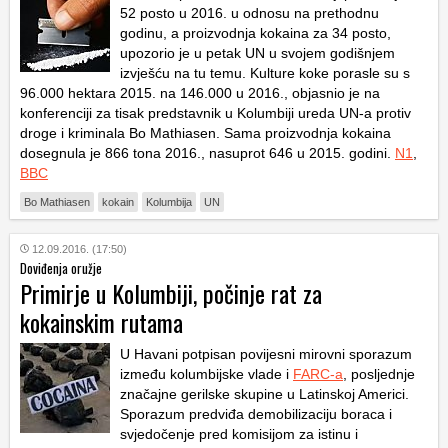
52 posto u 2016. u odnosu na prethodnu
godinu, a proizvodnja kokaina za 34 posto,
upozorio je u petak UN u svojem godišnjem
izvješću na tu temu. Kulture koke porasle su s
96.000 hektara 2015. na 146.000 u 2016., objasnio je na
konferenciji za tisak predstavnik u Kolumbiji ureda UN-a protiv
droge i kriminala Bo Mathiasen. Sama proizvodnja kokaina
dosegnula je 866 tona 2016., nasuprot 646 u 2015. godini.
N1
,
BBC
Bo Mathiasen
kokain
Kolumbija
UN
12.09.2016. (17:50)
Doviđenja oružje
Primirje u Kolumbiji, počinje rat za
kokainskim rutama
U Havani potpisan povijesni mirovni sporazum
između kolumbijske vlade i
FARC-a
, posljednje
značajne gerilske skupine u Latinskoj Americi.
Sporazum predviđa demobilizaciju boraca i
svjedočenje pred komisijom za istinu i