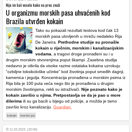
Nije im baš veselo kako na prvu zvuči
U organizmu morskih pasa uhvaćenih kod
Brazila utvrđen kokain
Tako su pokazali rezultati testova kod čak 13
morskih pasa ulovljenih u mrežu nedaleko Rija
De Janeira.
Prethodne studije su pronašle
kokain u riječnim, morskim i kanalizacijskim
vodama
, a tragovi droge pronađeni su i u
drugim morskim stvorenjima poput škampi. Zasebna studija
nedavno je otkrila da visoke razine ostataka kokaina uzrokuju
“ozbiljne toksikološke učinke” kod životinja poput smeđih dagnji,
kamenica i jegulja. Koncentracija pronađena u morskim psima iz
Rija bila je 100 puta veća nego što je pronađena u drugim
morskim životinjama, rekli su istraživači.
Nije poznato kako je
kokain završio u njima. Pretpostavlja se da je pao u more
dilerima
ili su ga bacili u bijegu od policije, a možda je tamo
završio kroz kanalizaciju.
Guardian
kokain
morski psi
11.03.2023. (20:00)