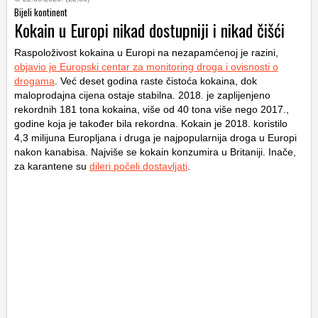
Bijeli kontinent
Kokain u Europi nikad dostupniji i nikad čišći
Raspoloživost kokaina u Europi na nezapamćenoj je razini,
objavio je Europski centar za monitoring droga i ovisnosti o
drogama
. Već deset godina raste čistoća kokaina, dok
maloprodajna cijena ostaje stabilna. 2018. je zaplijenjeno
rekordnih 181 tona kokaina, više od 40 tona više nego 2017.,
godine koja je također bila rekordna. Kokain je 2018. koristilo
4,3 milijuna Europljana i druga je najpopularnija droga u Europi
nakon kanabisa. Najviše se kokain konzumira u Britaniji. Inače,
za karantene su
dileri počeli dostavljati
.