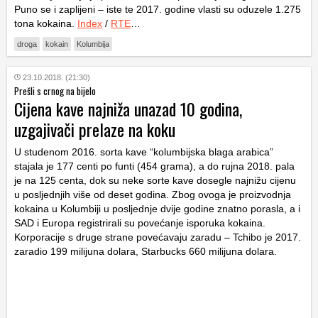
Puno se i zaplijeni – iste te 2017. godine vlasti su oduzele 1.275
tona kokaina.
Index
/
RTE
…
droga
kokain
Kolumbija
23.10.2018. (21:30)
Prešli s crnog na bijelo
Cijena kave najniža unazad 10 godina,
uzgajivači prelaze na koku
U studenom 2016. sorta kave “kolumbijska blaga arabica”
stajala je 177 centi po funti (454 grama), a do rujna 2018. pala
je na 125 centa, dok su neke sorte kave dosegle najnižu cijenu
u posljednjih više od deset godina. Zbog ovoga je proizvodnja
kokaina u Kolumbiji u posljednje dvije godine znatno porasla, a i
SAD i Europa registrirali su povećanje isporuka kokaina.
Korporacije s druge strane povećavaju zaradu – Tchibo je 2017.
zaradio 199 milijuna dolara, Starbucks 660 milijuna dolara.