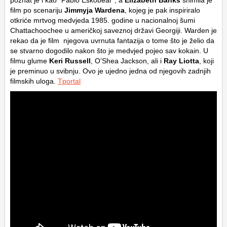
film po scenariju
Jimmyja Wardena
, kojeg je pak inspiriralo
otkriće mrtvog medvjeda 1985. godine u nacionalnoj šumi
Chattachoochee u američkoj saveznoj državi Georgiji. Warden je
rekao da je film njegova uvrnuta fantazija o tome što je želio da
se stvarno dogodilo nakon što je medvjed pojeo sav kokain. U
filmu glume
Keri Russell
, O’Shea Jackson, ali i
Ray Liotta
, koji
je preminuo u svibnju. Ovo je ujedno jedna od njegovih zadnjih
filmskih uloga.
Tportal