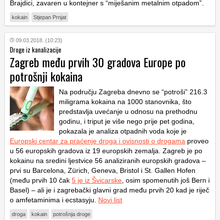
Brajdici, zavaren u kontejner s “miješanim metalnim otpadom”.
kokain
Stjepan Prnjat
09.03.2018. (10:23)
Droge iz kanalizacije
Zagreb među prvih 30 gradova Europe po
potrošnji kokaina
Na području Zagreba dnevno se “potroši” 216.3
miligrama kokaina na 1000 stanovnika, što
predstavlja uvećanje u odnosu na prethodnu
godinu, i triput je više nego prije pet godina,
pokazala je analiza otpadnih voda koje je
Europski centar za praćenje droga i ovisnosti o drogama
proveo
u 56 europskih gradova iz 19 europskih zemalja. Zagreb je po
kokainu na sredini ljestvice 56 analiziranih europskih gradova –
prvi su Barcelona, Zürich, Geneva, Bristol i St. Gallen Hofen
(među prvih 10 čak
5 je iz Švicarske
, osim spomenutih još Bern i
Basel) – ali je i zagrebački glavni grad među prvih 20 kad je riječ
o amfetaminima i ecstasyju.
Novi list
droga
kokain
potrošnja droge