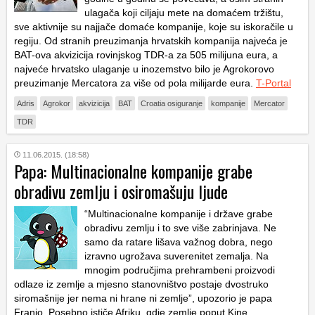
ulagača koji ciljaju mete na domaćem tržištu,
sve aktivnije su najjače domaće kompanije, koje su iskoračile u
regiju. Od stranih preuzimanja hrvatskih kompanija najveća je
BAT-ova akvizicija rovinjskog TDR-a za 505 milijuna eura, a
najveće hrvatsko ulaganje u inozemstvo bilo je Agrokorovo
preuzimanje Mercatora za više od pola milijarde eura.
T-Portal
Adris
Agrokor
akvizicija
BAT
Croatia osiguranje
kompanije
Mercator
TDR
11.06.2015. (18:58)
Papa: Multinacionalne kompanije grabe
obradivu zemlju i osiromašuju ljude
“Multinacionalne kompanije i države grabe
obradivu zemlju i to sve više zabrinjava. Ne
samo da ratare lišava važnog dobra, nego
izravno ugrožava suverenitet zemalja. Na
mnogim područjima prehrambeni proizvodi
odlaze iz zemlje a mjesno stanovništvo postaje dvostruko
siromašnije jer nema ni hrane ni zemlje”, upozorio je papa
Franjo. Posebno ističe Afriku, gdje zemlje poput Kine