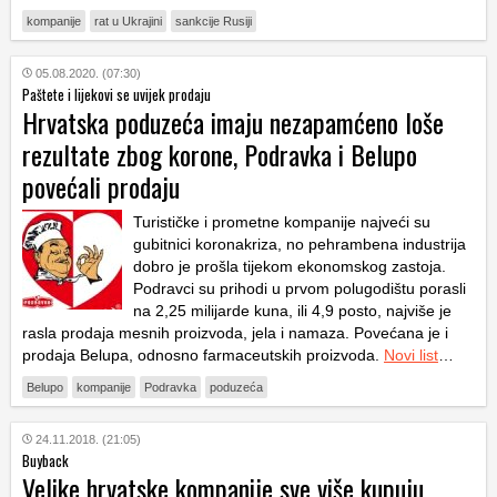
kompanije
rat u Ukrajini
sankcije Rusiji
05.08.2020. (07:30)
Paštete i lijekovi se uvijek prodaju
Hrvatska poduzeća imaju nezapamćeno loše
rezultate zbog korone, Podravka i Belupo
povećali prodaju
Turističke i prometne kompanije najveći su
gubitnici koronakriza, no pehrambena industrija
dobro je prošla tijekom ekonomskog zastoja.
Podravci su prihodi u prvom polugodištu porasli
na 2,25 milijarde kuna, ili 4,9 posto, najviše je
rasla prodaja mesnih proizvoda, jela i namaza. Povećana je i
prodaja Belupa, odnosno farmaceutskih proizvoda.
Novi list
…
Belupo
kompanije
Podravka
poduzeća
24.11.2018. (21:05)
Buyback
Velike hrvatske kompanije sve više kupuju