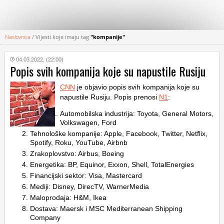
Naslovnica
/
Vijesti koje imaju tag
"kompanije"
KATEGORIJE
04.03.2022. (22:00)
Popis svih kompanija koje su napustile Rusiju
HRVATSKI
WEB
CNN
je objavio popis svih kompanija koje su
napustile Rusiju. Popis prenosi
N1
:
Automobilska industrija: Toyota, General Motors,
Volkswagen, Ford
Tehnološke kompanije: Apple, Facebook, Twitter, Netflix,
Spotify, Roku, YouTube, Airbnb
Zrakoplovstvo: Airbus, Boeing
Energetika: BP, Equinor, Exxon, Shell, TotalEnergies
Financijski sektor: Visa, Mastercard
Mediji: Disney, DirecTV, WarnerMedia
Maloprodaja: H&M, Ikea
Dostava: Maersk i MSC Mediterranean Shipping
Company