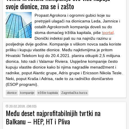
svoje dionice, zna se i zašto
Propast Agrokora i ogromni gubici koje su
pretrpjeli ulagači na dionicama Leda, Jamnice i
ostalih Agrokorovih kompanija doveli su do
sloma domaćeg tržišta kapitala, piše
tportal
.
Dionički indeksi pali su na najnižu razinu u
posljednje dvije godine. Kompanije s viškom novca sada koriste
priliku i kupuju vlastite dionice. Među najktivnijima je pritom
Hrvatski Telekom koji do 20.4.2021. planira otkupiti 2,5 milijuna
dionica. Isto radi i Valamar Riviera. Uspješne kompanije često
kupuju vlastite dionice kako bi njima nagradile menadžment i
radnike, poput Alantic grupe, Adris grupe i Ericsson Nikola Tesle.
Neki, poput Kraša i Adrisa, rade to za radničko dioničarstvo
(ESOP programi).
dionice
kompanije
tržište kapitala
Zagrebačka burza
20.02.2018. (08:03)
Među deset najprofitabilnijih tvrtki na
Balkanu – HEP, HT i Pliva