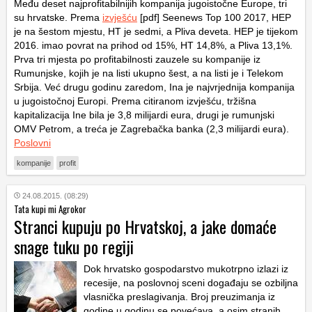
Među deset najprofitabilnijih kompanija jugoistočne Europe, tri
su hrvatske. Prema
izvješću
[pdf] Seenews Top 100 2017, HEP
je na šestom mjestu, HT je sedmi, a Pliva deveta. HEP je tijekom
2016. imao povrat na prihod od 15%, HT 14,8%, a Pliva 13,1%.
Prva tri mjesta po profitabilnosti zauzele su kompanije iz
Rumunjske, kojih je na listi ukupno šest, a na listi je i Telekom
Srbija. Već drugu godinu zaredom, Ina je najvrjednija kompanija
u jugoistočnoj Europi. Prema citiranom izvješću, tržišna
kapitalizacija Ine bila je 3,8 milijardi eura, drugi je rumunjski
OMV Petrom, a treća je Zagrebačka banka (2,3 milijardi eura).
Poslovni
kompanije
profit
24.08.2015. (08:29)
Tata kupi mi Agrokor
Stranci kupuju po Hrvatskoj, a jake domaće
snage tuku po regiji
Dok hrvatsko gospodarstvo mukotrpno izlazi iz
recesije, na poslovnoj sceni događaju se ozbiljna
vlasnička preslagivanja. Broj preuzimanja iz
godine u godinu se povećava, a osim stranih