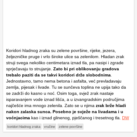
Koridori hladnog zraka su zelene površine, rijeke, jezera,
željezničke pruge i vrlo široke ulice sa zelenilom. Hladan zrak
struji svega nekoliko centimetara iznad tla, pa nasipi i zgrade
sprječavaju to strujanje.
Zato bi pri oblikovanju gradova
trebalo paziti da se takvi koridori drže slobodnima
.
Jednostavno, tamo nema betona i asfalta, već prevladavaju
zemlja, pijesak i livade. Tu se sunčeva toplina ne upija tako da
se zadrži do kasno u noć. Osim toga, svjež zrak nastaje
isparavanjem vode iznad lišća, a u izvangradskim područjima
najčešće ima mnogo zelenila. Zato se u njima
zrak brže hladi
nakon zalaska sunca. Posebno je svježe na livadama i u
voćnjacima
kao i iznad glinenog, pješčanog i tresetnog tla.
DW
koridori hladnog zraka
vručine
zelene površine