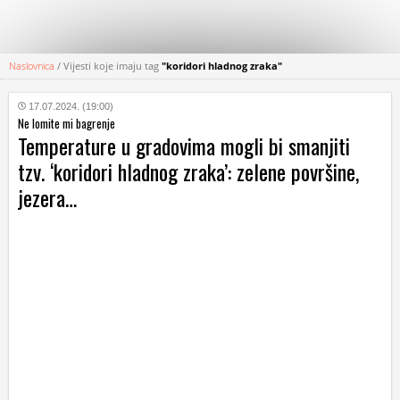
Naslovnica
/
Vijesti koje imaju tag
"koridori hladnog zraka"
KATEGORIJE
17.07.2024. (19:00)
Ne lomite mi bagrenje
HRVATSKI
Temperature u gradovima mogli bi smanjiti
WEB
tzv. ‘koridori hladnog zraka’: zelene površine,
jezera…