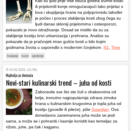
Kad su ljudi prije više tisuća godina izumili kotač
ili pripitomili konje omogućavajući tako prijelaz s
lova i skupljanja hrane na poljoprivredu također
je počeo i proces slabljenja kosti zbog čega su
ljudi danas skloniji prijelomima i osteoporozi,
pokazalo je novo istraživanje. Dosad se mislilo da su za
slabljenje kostiju krivi urbanizacija i prehrana. Analize su
pokazale da je pračovjek imao gušće kosti u bilo kojim
godinama života u usporedbi s modernim čovjekom.
N1
,
Time
hodanje
kosti
sjedenje
10.02.2015. (11:55)
Najbolja je domaća
Novi-stari kulinarski trend – juha od kosti
Zaboravite sve što ste čuli o shakeovima od
kelja, trenutno najpopularnija zdrava zimska
hrana u kulinarskim krugovima je topla juha od
kostiju (goveđe ili pileće), piše
Guardian
. Ova
donedavno zanemarena juha može se jesti
sama, a može se i pohraniti i kasnije koristiti kao temeljac za
rižoto, juhe, pa čak i kajganu.