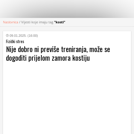
Naslovnica
/
Vijesti koje imaju tag
"kosti"
KATEGORIJE
09.01.2025. (16:00)
Fizički stres
HRVATSKI
Nije dobro ni previše treniranja, može se
WEB
dogoditi prijelom zamora kostiju