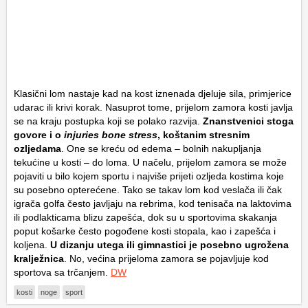
Klasični lom nastaje kad na kost iznenada djeluje sila, primjerice
udarac ili krivi korak. Nasuprot tome, prijelom zamora kosti javlja
se na kraju postupka koji se polako razvija.
Znanstvenici stoga
govore i o
injuries bone stress
, koštanim stresnim
ozljedama
. One se kreću od edema – bolnih nakupljanja
tekućine u kosti – do loma. U načelu, prijelom zamora se može
pojaviti u bilo kojem sportu i najviše prijeti ozljeda kostima koje
su posebno opterećene. Tako se takav lom kod veslača ili čak
igrača golfa često javljaju na rebrima, kod tenisača na laktovima
ili podlakticama blizu zapešća, dok su u sportovima skakanja
poput košarke često pogođene kosti stopala, kao i zapešća i
koljena.
U dizanju utega ili gimnastici je posebno ugrožena
kralježnica
. No, većina prijeloma zamora se pojavljuje kod
sportova sa trčanjem.
DW
kosti
noge
sport