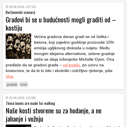
29.06.2016. (07:13)
Burtonovski scenarij
Gradovi bi se u budućnosti mogli graditi od –
kostiju
Većina gradova danas gradi se od čelika i
betona, koji zajedno godišnje proizvode 10%
emisija ugljikovog dioksida u svijetu. Među
mnogim idejama alternativne, zelene gradnje
ističe se ideja inženjerke Michelle Oyen. Ona
predlaže da se gradovi grade –
od kostiju
, po uzoru na
kosturnice, te da bi to bilo i ekološki i izdržljivo rješenje, piše
Vice
.
gradnja
kosti
20.05.2015. (13:58)
These bones are made for walking
Naše kosti stvorene su za hodanje, a ne
jahanje i vožnju