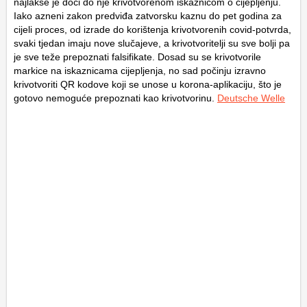
najlakše je doći do nje krivotvorenom iskaznicom o cijepljenju.
Iako azneni zakon predviđa zatvorsku kaznu do pet godina za
cijeli proces, od izrade do korištenja krivotvorenih covid-potvrda,
svaki tjedan imaju nove slučajeve, a krivotvoritelji su sve bolji pa
je sve teže prepoznati falsifikate. Dosad su se krivotvorile
markice na iskaznicama cijepljenja, no sad počinju izravno
krivotvoriti QR kodove koji se unose u korona-aplikaciju, što je
gotovo nemoguće prepoznati kao krivotvorinu.
Deutsche Welle