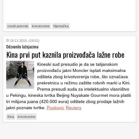
covid-potvrde
krivotvorine
Njemačka
18.11.2015. (19:51)
Odzvonilo lažnjacima
Kina prvi put kaznila proizvođača lažne robe
Kineski sud presudio je da se talijanskom
proizvođaču jakni Moncler isplati maksimalna
odšteta zbog krivotvorenja robe, što označava
prekretnicu u režimu zaštite robnih marki u Kini.
Prema presudi suda za intelektualno vlasništvo
u Pekingu, kineska tvrtka Beijing Nuyakate Gourmet mora platiti
tri milijuna juana (420.000 eura) odštete zbog prodaje lažnih
jakni poznate tvrtke.
Poslovni
,
Reuters
Kina
krivotvorine