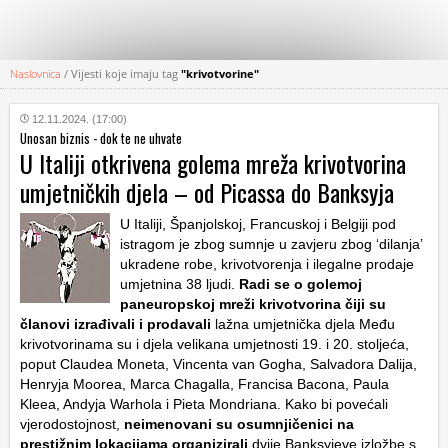
Naslovnica
/
Vijesti koje imaju tag
"krivotvorine"
KATEGORIJE
12.11.2024. (17:00)
Unosan biznis - dok te ne uhvate
HRVATSKI
U Italiji otkrivena golema mreža krivotvorina
WEB
umjetničkih djela – od Picassa do Banksyja
U Italiji, Španjolskoj, Francuskoj i Belgiji pod
istragom je zbog sumnje u zavjeru zbog ‘dilanja’
ukradene robe, krivotvorenja i ilegalne prodaje
umjetnina 38 ljudi.
Radi se o golemoj
paneuropskoj mreži krivotvorina čiji su
članovi izrađivali i prodavali
lažna umjetnička djela Među
krivotvorinama su i djela velikana umjetnosti 19. i 20. stoljeća,
poput Claudea Moneta, Vincenta van Gogha, Salvadora Dalija,
Henryja Moorea, Marca Chagalla, Francisa Bacona, Paula
Kleea, Andyja Warhola i Pieta Mondriana. Kako bi povećali
vjerodostojnost,
neimenovani su osumnjičenici na
prestižnim lokacijama organizirali
dvije Banksyjeve izložbe s