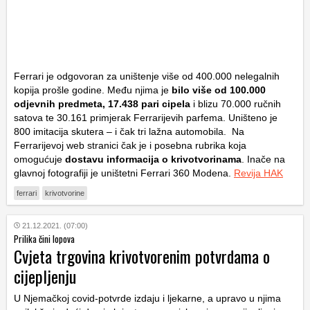
Ferrari je odgovoran za uništenje više od 400.000 nelegalnih
kopija prošle godine. Među njima je
bilo više od 100.000
odjevnih predmeta, 17.438 pari cipela
i blizu 70.000 ručnih
satova te 30.161 primjerak Ferrarijevih parfema. Uništeno je
800 imitacija skutera – i čak tri lažna automobila. Na
Ferrarijevoj web stranici čak je i posebna rubrika koja
omogućuje
dostavu informacija o krivotvorinama
. Inače na
glavnoj fotografiji je uništetni Ferrari 360 Modena.
Revija HAK
ferrari
krivotvorine
21.12.2021. (07:00)
Prilika čini lopova
Cvjeta trgovina krivotvorenim potvrdama o
cijepljenju
U Njemačkoj covid-potvrde izdaju i ljekarne, a upravo u njima