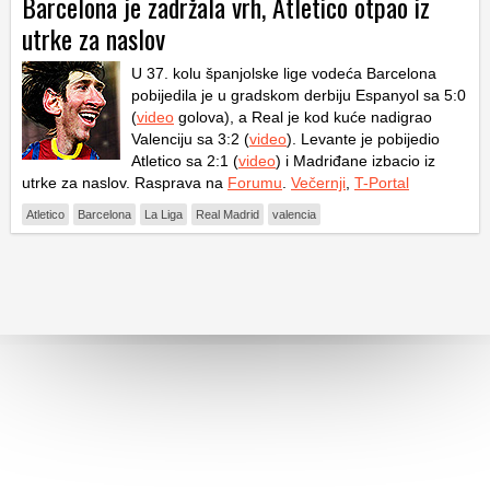
Barcelona je zadržala vrh, Atletico otpao iz
utrke za naslov
U 37. kolu španjolske lige vodeća Barcelona
pobijedila je u gradskom derbiju Espanyol sa 5:0
(
video
golova), a Real je kod kuće nadigrao
Valenciju sa 3:2 (
video
). Levante je pobijedio
Atletico sa 2:1 (
video
) i Madriđane izbacio iz
utrke za naslov. Rasprava na
Forumu
.
Večernji
,
T-Portal
Atletico
Barcelona
La Liga
Real Madrid
valencia