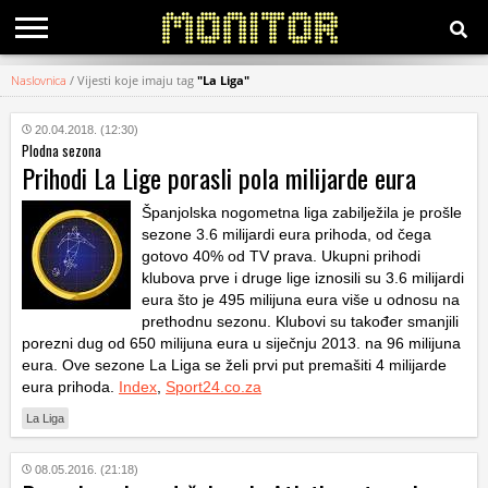
Naslovnica
/
Vijesti koje imaju tag
"La Liga"
KATEGORIJE
20.04.2018. (12:30)
Plodna sezona
HRVATSKI
Prihodi La Lige porasli pola milijarde eura
WEB
Španjolska nogometna liga zabilježila je prošle
sezone 3.6 milijardi eura prihoda, od čega
gotovo 40% od TV prava. Ukupni prihodi
klubova prve i druge lige iznosili su 3.6 milijardi
eura što je 495 milijuna eura više u odnosu na
prethodnu sezonu. Klubovi su također smanjili
porezni dug od 650 milijuna eura u siječnju 2013. na 96 milijuna
eura. Ove sezone La Liga se želi prvi put premašiti 4 milijarde
eura prihoda.
Index
,
Sport24.co.za
La Liga
08.05.2016. (21:18)