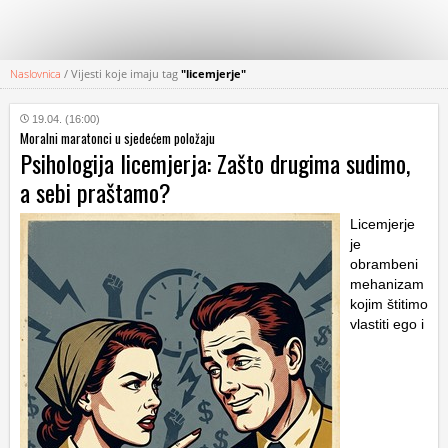
Naslovnica
/
Vijesti koje imaju tag
"licemjerje"
KATEGORIJE
19.04. (16:00)
Moralni maratonci u sjedećem položaju
HRVATSKI
Psihologija licemjerja: Zašto drugima sudimo,
WEB
a sebi praštamo?
Licemjerje
je
obrambeni
mehanizam
kojim štitimo
vlastiti ego i