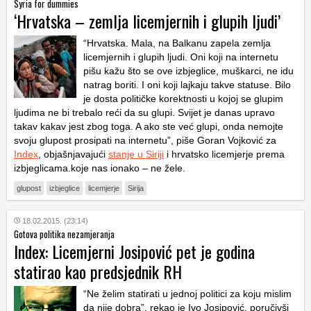
Syria for dummies
‘Hrvatska – zemlja licemjernih i glupih ljudi’
“Hrvatska. Mala, na Balkanu zapela zemlja
licemjernih i glupih ljudi. Oni koji na internetu
pišu kažu što se ove izbjeglice, muškarci, ne idu
natrag boriti. I oni koji lajkaju takve statuse. Bilo
je dosta političke korektnosti u kojoj se glupim
ljudima ne bi trebalo reći da su glupi. Svijet je danas upravo
takav kakav jest zbog toga. A ako ste već glupi, onda nemojte
svoju glupost prosipati na internetu”, piše Goran Vojković za
Index
, objašnjavajući
stanje u Siriji
i hrvatsko licemjerje prema
izbjeglicama.koje nas ionako – ne žele.
glupost
izbjeglice
licemjerje
Sirija
18.02.2015. (23:14)
Gotova politika nezamjeranja
Index: Licemjerni Josipović pet je godina
statirao kao predsjednik RH
“Ne želim statirati u jednoj politici za koju mislim
da nije dobra”, rekao je Ivo Josipović, poručivši