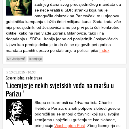
zadnjeg dana svog predsjedničkog mandata da
se neće vratiti u SDP, stranku koja mu je
omogućila dolazak na Pantovčak, te u njegovu
gubitničku kampanju uložila četiri milijuna kuna. Sada kada više
nije predsjednik, od Josipovića smo po prvi puta čuli konkretne
kritike, kako na rad vlade Zorana Milanovića, tako i na
događanja u SDP-u. Ironija jedne od posljednjih Josipovićevih
izjava kao predsjednika je ta da će se njegovih pet godina
mandata pamtiti upravo po statiranju u politici, piše
Index
.
Ivo Josipović
licemjerje
13.01.2015. (10:36)
Govore jedno, rade drugo
‘Licemjerje nekih svjetskih vođa na maršu u
Parizu ‘
Skupu solidarnosti sa žrtvama lista Charlie
Hebdo u Parizu, u znak potpore slobodi govora,
pridružili su se mnogi državnici koji su u svojim
zemljama uspješni u gušenju te iste slobode,
primjećuje
Washington Post
. Zbog licemjerja su