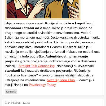
izbjegavamo odgovornost.
Korijeni mu leže u kognitivnoj
disonanci i strahu od osude
; lakše je projicirati mane na
druge nego se suočiti s vlastitim nesavršenostima. Vođeni
željom za moralnom nadmoći, često koristimo dvostruka mjerila
kako bismo zadržali privid vrline. Da bismo prestali, moramo
prihvatiti objektivnu moralnost i vlastitu ljudskost. Ključ je u
razvijanju empatije, vježbanju poniznosti i fokusu na osobni rast
umjesto na tuđe pogreške.
Autentičnost i priznavanje
propusta grade povjerenje
, dok licemjerje vodi u društvenu
izolaciju.
Straight Talk Counseling
. Najopasniji su
dvostruki
standardi
koji razaraju društveno povjerenje. Rješenje je
“pošteno licemjerje”
– javno priznanje vlastitih slabosti uz
ustrajanje na vrijednostima.
Next Big Idea Club
… Zanimljiv i
stariji članak na
Psychology Today
licemjerje
24.08.2015. (12:32)