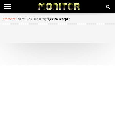
Naslovnica
/
Vijesti koje imaju tag
"lijek na recept"
KATEGORIJE
HRVATSKI
WEB