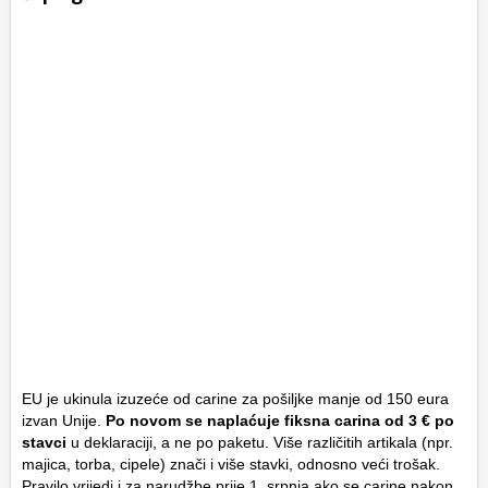
EU je ukinula izuzeće od carine za pošiljke manje od 150 eura
izvan Unije.
Po novom se naplaćuje fiksna carina od
3 € po
stavci
u deklaraciji, a ne po paketu. Više različitih artikala (npr.
majica, torba, cipele) znači i više stavki, odnosno veći trošak.
Pravilo vrijedi i za narudžbe prije 1. srpnja ako se carine nakon