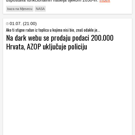
uspostava funkcionalnih naselja tijekom 2030-ih.
Index
baza na Mjesecu
NASA
01.07. (21:00)
Ako ti stigne račun iz toplica u kojima nisi bio, znaš odakle je...
Na dark webu se prodaju podaci 200.000
Hrvata, AZOP uključuje policiju