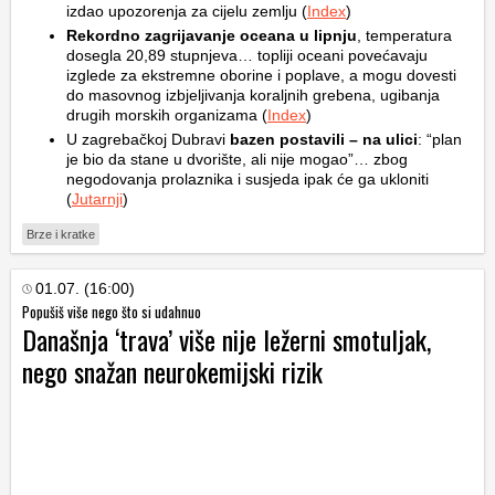
izdao upozorenja za cijelu zemlju (
Index
)
Rekordno zagrijavanje oceana u lipnju
, temperatura
dosegla 20,89 stupnjeva… topliji oceani povećavaju
izglede za ekstremne oborine i poplave, a mogu dovesti
do masovnog izbjeljivanja koraljnih grebena, ugibanja
drugih morskih organizama (
Index
)
U zagrebačkoj Dubravi
bazen postavili – na ulici
: “plan
je bio da stane u dvorište, ali nije mogao”… zbog
negodovanja prolaznika i susjeda ipak će ga ukloniti
(
Jutarnji
)
Brze i kratke
01.07. (16:00)
Popušiš više nego što si udahnuo
Današnja ‘trava’ više nije ležerni smotuljak,
nego snažan neurokemijski rizik