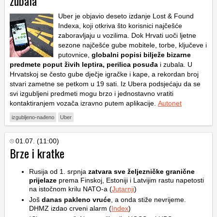
zubala
Uber je objavio deseto izdanje
Lost & Found
Indexa
, koji otkriva što korisnici najčešće
zaboravljaju u vozilima. Dok Hrvati uoči ljetne
sezone najčešće gube mobitele, torbe, ključeve i
putovnice,
globalni popisi bilježe bizarne
predmete poput živih leptira, perilica posuđa
i zubala. U
Hrvatskoj se često gube dječje igračke i kape, a rekordan broj
stvari zametne se petkom u 19 sati. Iz Ubera podsjećaju da se
svi izgubljeni predmeti mogu brzo i jednostavno vratiti
kontaktiranjem vozača izravno putem aplikacije.
Autonet
izgubljeno-nađeno
Uber
01.07. (11:00)
Brze i kratke
Rusija od 1. srpnja
zatvara sve željezničke granične
prijelaze
prema Finskoj, Estoniji i Latvijim rastu napetosti
na istočnom krilu NATO-a (
Jutarnji
)
Još
danas pakleno vruće
, a onda stiže nevrijeme.
DHMZ izdao crveni alarm (
Index
)