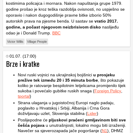
kostimima policajca i mornara. Nakon napuštanja grupe 1979.
godine prošao je kroz teška razdoblja ovisnosti, no uspješno se
oporavio i nakon dugogodišnje pravne bitke izborio 50%
autorskih prava na pjesme benda. U sastav se
vratio 2017.
godine, a počast njegovom neizbrisivom disko
naslijeđu
odao je i Donald Trump.
BBC
Victor Willis
Village People
01.07. (17:00)
Brze i kratke
Novi ruski vojnici na ukrajinskoj bojišnici
u prosjeku
prežive tek između 20 i 35 minuta borbe
, što pokazuje
koliko je ratovanje bespilotnim letjelicama promijenilo tijek
sukoba i povećalo gubitke ruskih snaga (
Foreign Policy
,
tportal
)
Strana ulaganja u jugoistočnoj Europi naglo padaju,
poglavito u Hrvatskoj i Srbiji, Albanija i Crna Gora
doživljavaju uzlet, Slovenija stabilna (
Lider
)
Poslijepodne će
pljuskovi praćeni grmljavinom biti sve
češća pojava
u unutrašnjosti, lokalno mogu biti izraženiji.
Navečer sa sjeverozapada jače pogoršanje (
N1
), DHMZ