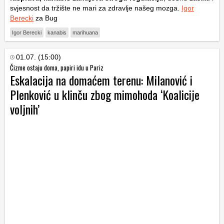
svjesnost da tržište ne mari za zdravlje našeg mozga.
Igor
Berecki
za Bug
Igor Berecki
kanabis
marihuana
01.07. (15:00)
Čizme ostaju doma, papiri idu u Pariz
Eskalacija na domaćem terenu: Milanović i
Plenković u klinču zbog mimohoda ‘Koalicije
voljnih’