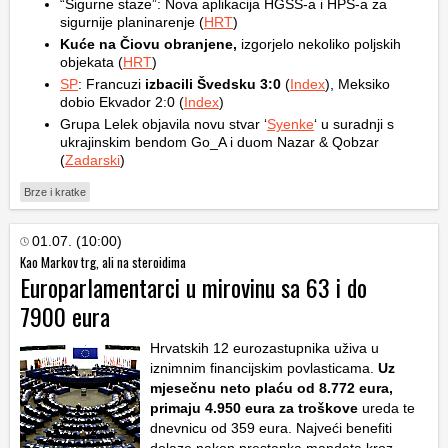
“Sigurne staze”: Nova aplikacija HGSS-a i HPS-a za
sigurnije planinarenje (
HRT
)
Kuće na Čiovu obranjene,
izgorjelo nekoliko poljskih
objekata (
HRT
)
SP
: Francuzi
izbacili Švedsku 3:0
(
Index
), Meksiko
dobio Ekvador 2:0 (
Index
)
Grupa Lelek objavila novu stvar ‘
Syenke
‘ u suradnji s
ukrajinskim bendom Go_A i duom Nazar & Qobzar
(
Zadarski
)
Brze i kratke
01.07. (10:00)
Kao Markov trg, ali na steroidima
Europarlamentarci u mirovinu sa 63 i do
7900 eura
Hrvatskih 12 eurozastupnika uživa u
iznimnim financijskim povlasticama.
Uz
mjesečnu neto plaću od 8.772 eura,
primaju 4.950 eura za troškove
ureda te
dnevnicu od 359 eura. Najveći benefiti
dolaze nakon prestanka mandata kroz