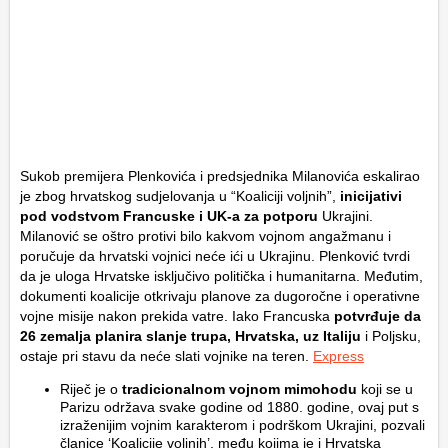
Sukob premijera Plenkovića i predsjednika Milanovića eskalirao
je zbog hrvatskog sudjelovanja u “Koaliciji voljnih”,
inicijativi
pod vodstvom Francuske i UK-a za potporu
Ukrajini.
Milanović se oštro protivi bilo kakvom vojnom angažmanu i
poručuje da hrvatski vojnici neće ići u Ukrajinu. Plenković tvrdi
da je uloga Hrvatske isključivo politička i humanitarna. Međutim,
dokumenti koalicije otkrivaju planove za dugoročne i operativne
vojne misije nakon prekida vatre. Iako Francuska
potvrđuje da
26 zemalja planira slanje trupa, Hrvatska, uz Italiju
i Poljsku,
ostaje pri stavu da neće slati vojnike na teren.
Express
Riječ je o
tradicionalnom vojnom mimohodu
koji se u
Parizu održava svake godine od 1880. godine, ovaj put s
izraženijim vojnim karakterom i podrškom Ukrajini, pozvali
članice ‘Koalicije voljnih’, među kojima je i Hrvatska