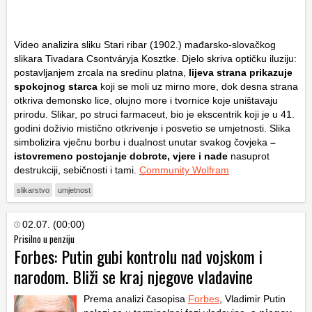
Video analizira sliku
Stari ribar
(1902.) mađarsko-slovačkog
slikara Tivadara Csontváryja Kosztke. Djelo skriva optičku iluziju:
postavljanjem zrcala na sredinu platna,
lijeva strana prikazuje
spokojnog starca
koji se moli uz mirno more, dok desna strana
otkriva demonsko lice, olujno more i tvornice koje uništavaju
prirodu. Slikar, po struci farmaceut, bio je ekscentrik koji je u 41.
godini doživio mistično otkrivenje i posvetio se umjetnosti. Slika
simbolizira vječnu borbu i dualnost unutar svakog čovjeka
–
istovremeno postojanje dobrote, vjere i nade
nasuprot
destrukciji, sebičnosti i tami.
Community Wolfram
slikarstvo
umjetnost
02.07. (00:00)
Prisilno u penziju
Forbes: Putin gubi kontrolu nad vojskom i
narodom. Bliži se kraj njegove vladavine
Prema analizi časopisa
Forbes
, Vladimir Putin