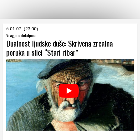
KATEGORIJE
01.07. (23:00)
Vrag je u detaljima
Dualnost ljudske duše: Skrivena zrcalna
HRVATSKI
poruka u slici “Stari ribar”
WEB