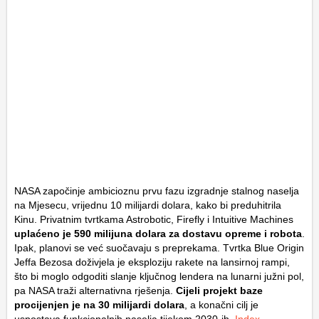
NASA započinje ambicioznu prvu fazu izgradnje stalnog naselja
na Mjesecu, vrijednu 10 milijardi dolara, kako bi preduhitrila
Kinu. Privatnim tvrtkama Astrobotic, Firefly i Intuitive Machines
uplaćeno je 590 milijuna dolara za dostavu opreme i robota
.
Ipak, planovi se već suočavaju s preprekama. Tvrtka Blue Origin
Jeffa Bezosa doživjela je eksploziju rakete na lansirnoj rampi,
što bi moglo odgoditi slanje ključnog lendera na lunarni južni pol,
pa NASA traži alternativna rješenja.
Cijeli projekt baze
procijenjen je na 30 milijardi dolara
, a konačni cilj je