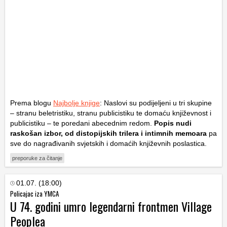
Prema blogu
Najbolje knjige
: Naslovi su podijeljeni u tri skupine
– stranu beletristiku, stranu publicistiku te domaću književnost i
publicistiku – te poredani abecednim redom.
Popis nudi
raskošan izbor, od distopijskih trilera i intimnih memoara
pa
sve do nagrađivanih svjetskih i domaćih književnih poslastica.
preporuke za čitanje
01.07. (18:00)
Policajac iza YMCA
U 74. godini umro legendarni frontmen Village
Peoplea