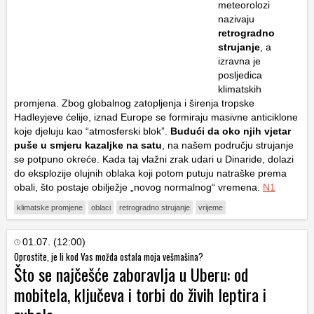
meteorolozi
nazivaju
retrogradno
strujanje
, a
izravna je
posljedica
klimatskih
promjena. Zbog globalnog zatopljenja i širenja tropske
Hadleyjeve ćelije, iznad Europe se formiraju masivne anticiklone
koje djeluju kao “atmosferski blok”.
Budući da oko njih vjetar
puše u smjeru kazaljke na satu
, na našem području strujanje
se potpuno okreće. Kada taj vlažni zrak udari u Dinaride, dolazi
do eksplozije olujnih oblaka koji potom putuju natraške prema
obali, što postaje obilježje „novog normalnog“ vremena.
N1
klimatske promjene
oblaci
retrogradno strujanje
vrijeme
01.07. (12:00)
Oprostite, je li kod Vas možda ostala moja vešmašina?
Što se najčešće zaboravlja u Uberu: od
mobitela, ključeva i torbi do živih leptira i