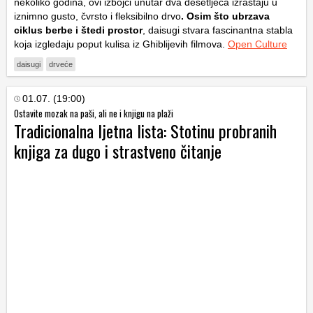
nekoliko godina, ovi izbojci unutar dva desetljeća izrastaju u
iznimno gusto, čvrsto i fleksibilno drvo
. Osim što ubrzava
ciklus berbe i štedi prostor
,
daisugi
stvara fascinantna stabla
koja izgledaju poput kulisa iz Ghiblijevih filmova.
Open Culture
daisugi
drveće
01.07. (19:00)
Ostavite mozak na paši, ali ne i knjigu na plaži
Tradicionalna ljetna lista: Stotinu probranih
knjiga za dugo i strastveno čitanje