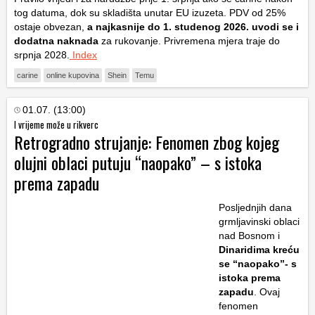
tog datuma, dok su skladišta unutar EU izuzeta. PDV od 25%
ostaje obvezan,
a najkasnije do 1. studenog 2026. uvodi se i
dodatna naknada
za rukovanje. Privremena mjera traje do
srpnja 2028.
Index
carine
online kupovina
Shein
Temu
01.07. (13:00)
I vrijeme može u rikverc
Retrogradno strujanje: Fenomen zbog kojeg
olujni oblaci putuju “naopako” – s istoka
prema zapadu
Posljednjih dana
grmljavinski oblaci
nad Bosnom i
Dinaridima kreću
se “naopako”- s
istoka prema
zapadu
. Ovaj
fenomen