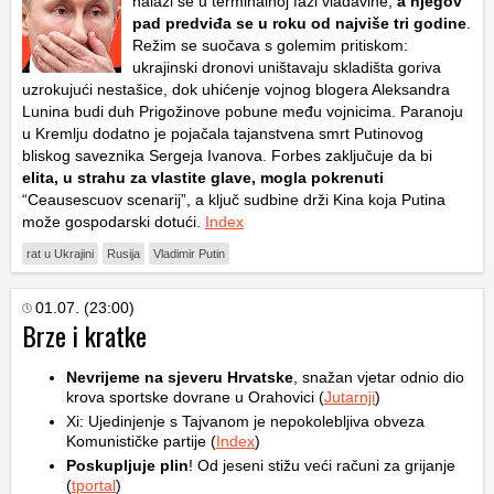
nalazi se u terminalnoj fazi vladavine,
a njegov
pad predviđa se u roku od najviše tri godine
.
Režim se suočava s golemim pritiskom:
ukrajinski dronovi uništavaju skladišta goriva
uzrokujući nestašice, dok uhićenje vojnog blogera Aleksandra
Lunina budi duh Prigožinove pobune među vojnicima. Paranoju
u Kremlju dodatno je pojačala tajanstvena smrt Putinovog
bliskog saveznika Sergeja Ivanova. Forbes zaključuje da bi
elita, u strahu za vlastite glave, mogla pokrenuti
“Ceausescuov scenarij”, a ključ sudbine drži Kina koja Putina
može gospodarski dotući.
Index
rat u Ukrajini
Rusija
Vladimir Putin
01.07. (23:00)
Brze i kratke
Nevrijeme na sjeveru Hrvatske
, snažan vjetar odnio dio
krova sportske dovrane u Orahovici (
Jutarnji
)
Xi: Ujedinjenje s Tajvanom je nepokolebljiva obveza
Komunističke partije (
Index
)
Poskupljuje plin
! Od jeseni stižu veći računi za grijanje
(
tportal
)