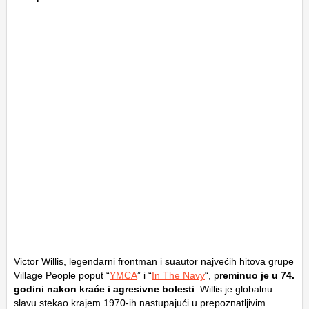
Victor Willis, legendarni frontman i suautor najvećih hitova grupe
Village People poput “
YMCA
” i “
In The Navy
“, p
reminuo je u 74.
godini nakon kraće i agresivne bolesti
. Willis je globalnu
slavu stekao krajem 1970-ih nastupajući u prepoznatljivim