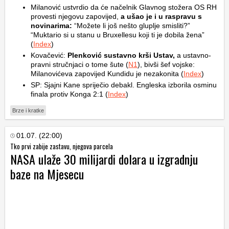
Milanović ustvrdio da će načelnik Glavnog stožera OS RH
provesti njegovu zapovijed,
a ušao je i u raspravu s
novinarima:
“Možete li još nešto gluplje smisliti?”
“Muktario si u stanu u Bruxellesu koji ti je dobila žena”
(
Index
)
Kovačević:
Plenković sustavno krši Ustav,
a ustavno-
pravni stručnjaci o tome šute (
N1
), bivši šef vojske:
Milanovićeva zapovijed Kundidu je nezakonita (
Index
)
SP: Sjajni Kane spriječio debakl. Engleska izborila osminu
finala protiv Konga 2:1 (
Index
)
Brze i kratke
01.07. (22:00)
Tko prvi zabije zastavu, njegova parcela
NASA ulaže 30 milijardi dolara u izgradnju
baze na Mjesecu