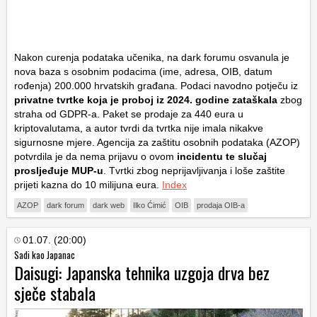
Nakon curenja podataka učenika, na dark forumu osvanula je
nova baza s osobnim podacima (ime, adresa, OIB, datum
rođenja) 200.000 hrvatskih građana. Podaci navodno potječu iz
privatne tvrtke koja je proboj iz 2024. godine zataškala
zbog
straha od GDPR-a. Paket se prodaje za 440 eura u
kriptovalutama, a autor tvrdi da tvrtka nije imala nikakve
sigurnosne mjere. Agencija za zaštitu osobnih podataka (AZOP)
potvrdila je da nema prijavu o ovom
incidentu te slučaj
prosljeđuje MUP-u
. Tvrtki zbog neprijavljivanja i loše zaštite
prijeti kazna do 10 milijuna eura.
Index
AZOP
dark forum
dark web
Ilko Ćimić
OIB
prodaja OIB-a
01.07. (20:00)
Sadi kao Japanac
Daisugi: Japanska tehnika uzgoja drva bez
sječe stabala