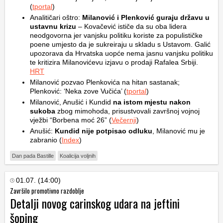
(
tportal
)
Analitičari oštro:
Milanović i Plenković guraju državu u
ustavnu krizu
– Kovačević ističe da su oba lidera
neodgovorna jer vanjsku politiku koriste za populističke
poene umjesto da je sukreiraju u skladu s Ustavom. Galić
upozorava da Hrvatska uopće nema jasnu vanjsku politiku
te kritizira Milanovićevu izjavu o prodaji Rafalea Srbiji.
HRT
Milanović pozvao Plenkovića na hitan sastanak;
Plenković: ‘Neka zove Vučića’ (
tportal
)
Milanović, Anušić i Kundid
na istom mjestu nakon
sukoba
zbog mimohoda, prisustvovali završnoj vojnoj
vježbi “Borbena moć 26” (
Večernji
)
Anušić:
Kundid nije potpisao odluku
, Milanović mu je
zabranio (
Index
)
Dan pada Bastille
Koalicija voljnih
01.07. (14:00)
Završilo promotivno razdoblje
Detalji novog carinskog udara na jeftini
šoping