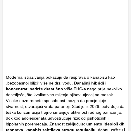
Moderna istraživanja pokazuju da rasprava o kanabisu kao
„bezopasnoj biljci“ više ne drži vodu. Današnji
hibridi i
koncentrati sadrže drastično više THC-a
nego prije nekoliko
desetljeća, što kvalitativno mijenja njihov utjecaj na mozak.
Visoke doze remete sposobnost mozga da procjenjuje
stvarnost, otvarajući vrata paranoji. Studije iz 2026. potvrđuju da
teška konzumacija trajno smanjuje aktivnost radnog pamćenja,
dok kod adolescenata udvostručuje rizik od psihotičnih i
bipolarnih poremećaja. Znanost zaključuje:
umjesto ideoloških
rasprava, kanabis zahtijeva strogu regulaciju
, dobnu zaštitu i