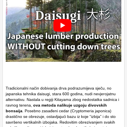
Tradicionalni način dobivanja drva podrazumijeva sječu, no
japanska tehnika
daisugi
, stara 600 godina, nudi nevjerojatnu
alternativu. Nastala u regiji Kitayama zbog nedostatka sadnica i
ravnog terena,
ova metoda nalikuje uzgoju divovskih
bonsaija
. Posebno zasađeni cedar (
Cryptomeria japonica
)
drastično se obrezuje, ostavljajući bazu iz koje “izbija” i do sto
savršeno vertikalnih izbojaka. Redovitim obrezivanjem svakih