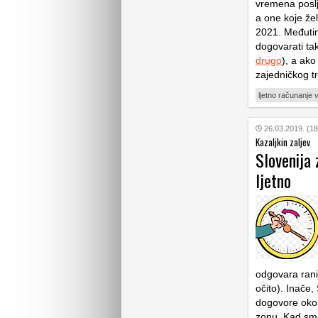
vremena poslj
a one koje že
2021. Međutim
dogovarati t
drugo
), a ako
zajedničkog t
ljetno računanje
26.03.2019. (18
Kazaljkin zaljev
Slovenija
ljetno
odgovara ranij
očito). Inače,
dogovore oko
zonu. Kad smo