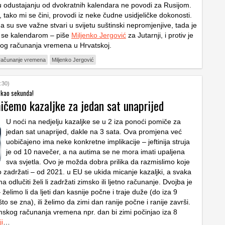
u odustajanju od dvokratnih kalendara ne povodi za Rusijom.
, tako mi se čini, provodi iz neke čudne usidjeličke dokonosti.
a su sve važne stvari u svijetu suštinski nepromjenjive, tada je
ti se kalendarom – piše
Miljenko Jergović
za Jutarnji, i protiv je
nog računanja vremena u Hrvatskoj.
 računanje vremena
Miljenko Jergović
:30)
 kao sekunda!
ičemo kazaljke za jedan sat unaprijed
U noći na nedjelju kazaljke se u 2 iza ponoći pomiče za
jedan sat unaprijed, dakle na 3 sata. Ova promjena već
uobičajeno ima neke konkretne implikacije – jeftinija struja
je od 10 navečer, a na autima se ne mora imati upaljena
sva svjetla. Ovo je možda dobra prilika da razmislimo koje
o zadržati – od 2021. u EU se ukida micanje kazaljki, a svaka
 odlučiti želi li zadržati zimsko ili ljetno računanje. Dvojba je
želimo li da ljeti dan kasnije počne i traje duže (do iza 9
to se zna), ili želimo da zimi dan ranije počne i ranije završi.
skog računanja vremena npr. dan bi zimi počinjao iza 8
i
…