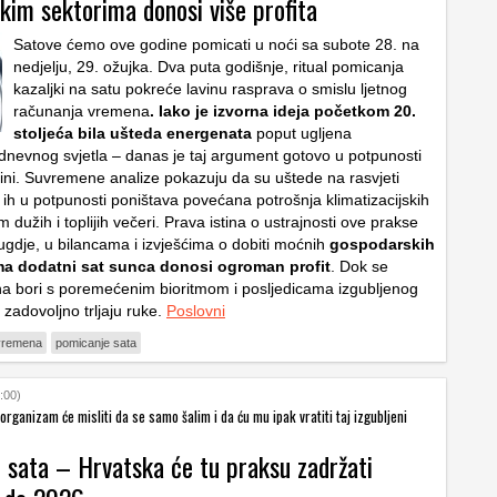
kim sektorima donosi više profita
Satove ćemo ove godine pomicati u noći sa subote 28. na
nedjelju, 29. ožujka. Dva puta godišnje, ritual pomicanja
kazaljki na satu pokreće lavinu rasprava o smislu ljetnog
računanja vremena
. Iako je izvorna ideja početkom 20.
stoljeća bila ušteda energenata
poput ugljena
dnevnog svjetla – danas je taj argument gotovo u potpunosti
žini. Suvremene analize pokazuju da su uštede na rasvjeti
 ih u potpunosti poništava povećana potrošnja klimatizacijskih
m dužih i toplijih večeri. Prava istina o ustrajnosti ove prakse
rugdje, u bilancama i izvješćima o dobiti moćnih
gospodarskih
ma dodatni sat sunca donosi ogroman profit
. Dok se
a bori s poremećenim bioritmom i posljedicama izgubljenog
 zadovoljno trljaju ruke.
Poslovni
 vremena
pomicanje sata
:00)
organizam će misliti da se samo šalim i da ću mu ipak vratiti taj izgubljeni
 sata – Hrvatska će tu praksu zadržati