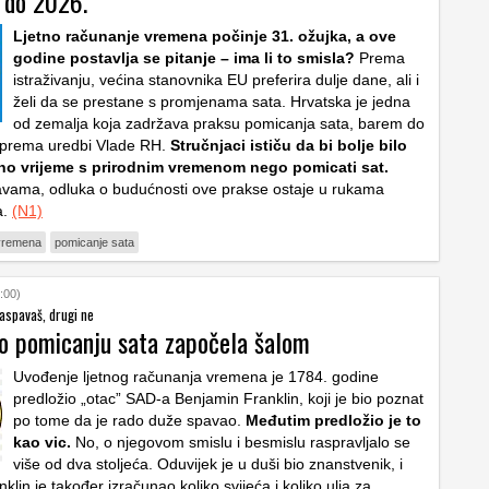
e do 2026.
Ljetno računanje vremena počinje 31. ožujka, a ove
godine postavlja se pitanje – ima li to smisla?
Prema
istraživanju, većina stanovnika EU preferira dulje dane, ali i
želi da se prestane s promjenama sata. Hrvatska je jedna
od zemalja koja zadržava praksu pomicanja sata, barem do
 prema uredbi Vlade RH.
Stručnjaci ističu da bi bolje bilo
dno vrijeme s prirodnim vremenom nego pomicati sat.
vama, odluka o budućnosti ove prakse ostaje u rukama
a.
(N1)
 vremena
pomicanje sata
:00)
aspavaš, drugi ne
o pomicanju sata započela šalom
Uvođenje ljetnog računanja vremena je 1784. godine
predložio „otac” SAD-a Benjamin Franklin, koji je bio poznat
po tome da je rado duže spavao.
Međutim predložio je to
kao vic.
No, o njegovom smislu i besmislu raspravljalo se
više od dva stoljeća. Oduvijek je u duši bio znanstvenik, i
klin je također izračunao koliko svijeća i koliko ulja za