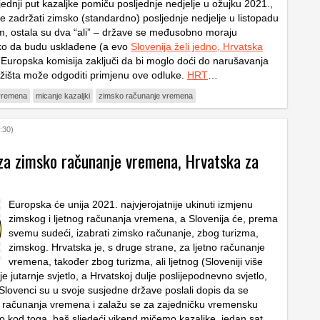
ednji put kazaljke pomiču posljednje nedjelje u ožujku 2021.,
le zadržati zimsko (standardno) posljednje nedjelje u listopadu
, ostala su dva “ali” – države se međusobno moraju
ako da budu usklađene (a evo
Slovenija želi jedno, Hrvatska
 Europska komisija zaključi da bi moglo doći do narušavanja
ržišta može odgoditi primjenu ove odluke.
HRT
…
 vremena
micanje kazaljki
zimsko računanje vremena
:30)
 za zimsko računanje vremena, Hrvatska za
Europska će unija 2021. najvjerojatnije ukinuti izmjenu
zimskog i ljetnog računanja vremena, a Slovenija će, prema
svemu sudeći, izabrati zimsko računanje, zbog turizma,
zimskog. Hrvatska je, s druge strane, za ljetno računanje
vremena, također zbog turizma, ali ljetnog (Sloveniji više
e jutarnje svjetlo, a Hrvatskoj dulje poslijepodnevno svjetlo,
 Slovenci su u svoje susjedne države poslali dopis da se
 računanja vremena i zalažu se za zajedničku vremensku
 kod toga, baš sljedeći vikend mičemo kazaljke, jedan sat