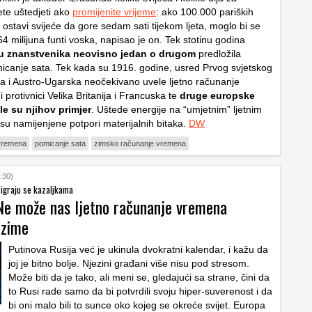
ete uštedjeti ako
promijenite vrijeme
: ako 100.000 pariških
ostavi svijeće da gore sedam sati tijekom ljeta, moglo bi se
64 milijuna funti voska, napisao je on. Tek stotinu godina
u znanstvenika neovisno jedan o drugom
predložila
canje sata. Tek kada su 1916. godine, usred Prvog svjetskog
a i Austro-Ugarska neočekivano uvele ljetno računanje
 protivnici Velika Britanija i Francuska te
druge europske
ile su njihov primjer
. Uštede energije na “umjetnim” ljetnim
 su namijenjene potpori materijalnih bitaka.
DW
 vremena
pomicanje sata
zimsko računanje vremena
:30)
 igraju se kazaljkama
 Ne može nas ljetno računanje vremena
 zime
Putinova Rusija već je ukinula dvokratni kalendar, i kažu da
joj je bitno bolje. Njezini građani više nisu pod stresom.
Može biti da je tako, ali meni se, gledajući sa strane, čini da
to Rusi rade samo da bi potvrdili svoju hiper-suverenost i da
bi oni malo bili to sunce oko kojeg se okreće svijet. Europa