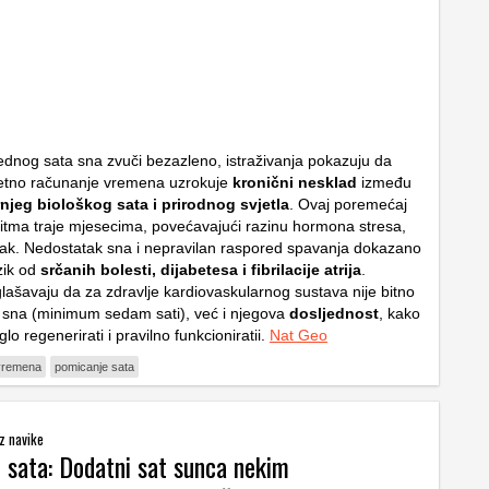
jednog sata sna zvuči bezazleno, istraživanja pokazuju da
jetno računanje vremena uzrokuje
kronični nesklad
između
njeg biološkog sata i prirodnog svjetla
. Ovaj poremećaj
 ritma traje mjesecima, povećavajući razinu hormona stresa,
 tlak. Nedostatak sna i nepravilan raspored spavanja dokazano
zik od
srčanih bolesti, dijabetesa i fibrilacije atrija
.
glašavaju da za zdravlje kardiovaskularnog sustava nije bitno
 sna (minimum sedam sati), već i njegova
dosljednost
, kako
glo regenerirati i pravilno funkcioniratii.
Nat Geo
 vremena
pomicanje sata
iz navike
 sata: Dodatni sat sunca nekim