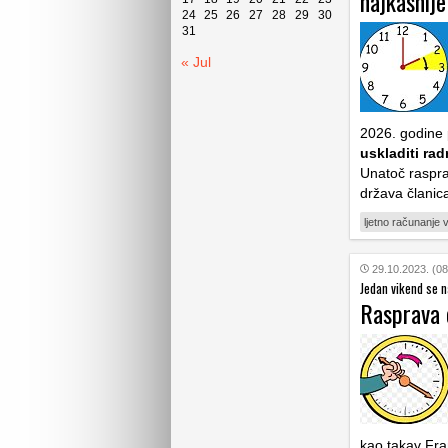
najkasnij
24
25
26
27
28
29
30
31
« Jul
2026. godine
uskladiti ra
Unatoč raspra
država članic
ljetno računanje
29.10.2023. (08
Jedan vikend se n
Rasprava 
kao takav Fran