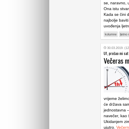
se, naravno, 
Ona istu stvar
Kada se čini d
najbolje bavi
uvođenja ljet
kolumne
ljetno
30.03.2019. (12
Uf, prošao mi sat
Večeras m
vrijeme želim
će država sama
jednostavna – 
navečer, kao š
Ukidanjem zim
ujutro.
Večernj