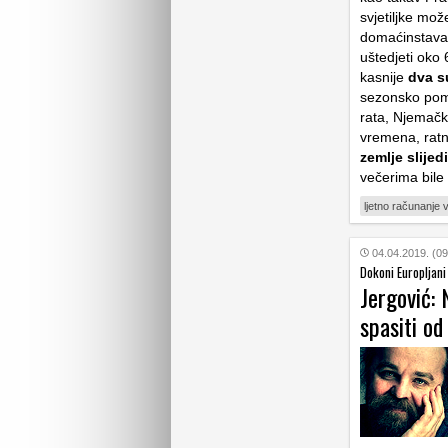
svjetiljke mož
domaćinstava 
uštedjeti oko 
kasnije
dva s
sezonsko pomi
rata, Njemačk
vremena, ratni
zemlje slijed
večerima bile
ljetno računanje
04.04.2019. (09
Dokoni Europljani
Jergović:
spasiti od