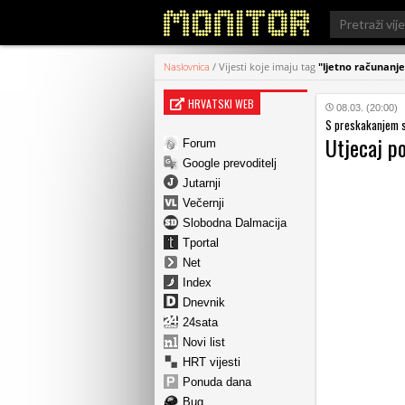
Search
for:
Naslovnica
/
Vijesti koje imaju tag
"ljetno računanj
HRVATSKI WEB
08.03. (20:00)
S preskakanjem s
Utjecaj po
Forum
Google prevoditelj
Jutarnji
Večernji
Slobodna Dalmacija
Tportal
Net
Index
Dnevnik
24sata
Novi list
HRT vijesti
Ponuda dana
Bug