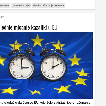
 vremena
micanje kazaljki
zimsko računanje vremena
:30)
jednje micanje kazaljki u EU
t je odučio da članice EU koje žele zadržati ljetno računanje