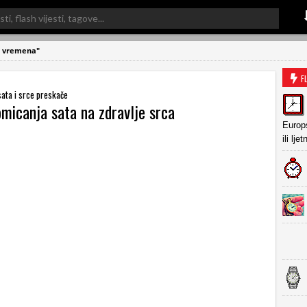
e vremena"
F
ata i srce preskače
micanja sata na zdravlje srca
Europs
ili lj