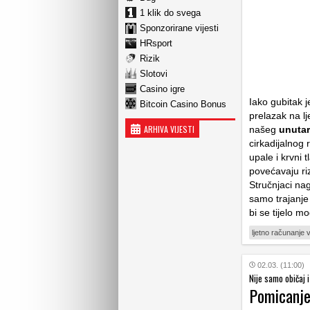
1 klik do svega
Sponzorirane vijesti
HRsport
Rizik
Slotovi
Casino igre
Iako gubitak 
Bitcoin Casino Bonus
prelazak na l
ARHIVA VIJESTI
našeg
unutar
cirkadijalnog
upale i krvni
povećavaju ri
Stručnjaci na
samo trajanje
bi se tijelo mo
ljetno računanje
02.03. (11:00)
Nije samo običaj 
Pomicanje