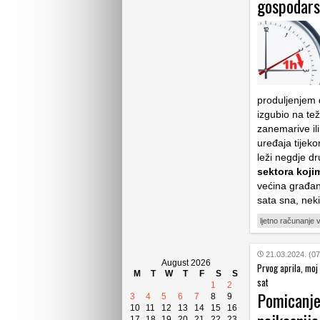
gospodars
produljenjem 
izgubio na te
zanemarive ili
uređaja tijeko
leži negdje d
sektora koji
većina građan
sata sna, neki
ljetno računanje
21.03.2024. (07
August 2026
Prvog aprila, moj 
M
T
W
T
F
S
S
sat
1
2
Pomicanje
3
4
5
6
7
8
9
10
11
12
13
14
15
16
17
18
19
20
21
22
23