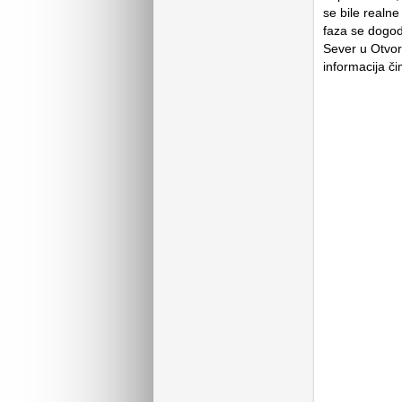
se bile realne
faza se dogodi
Sever u Otvo
informacija č