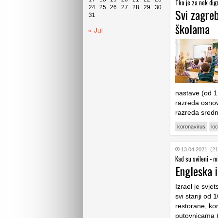
Tko je za nek dig
24
25
26
27
28
29
30
Svi zagre
31
školama
« Jul
nastave (od 1.
razreda osnov
razreda srednj
koronavirus
lo
13.04.2021. (21
Kad su svileni - m
Engleska i
Izrael je svje
svi stariji od 
restorane, ko
putovnicama 