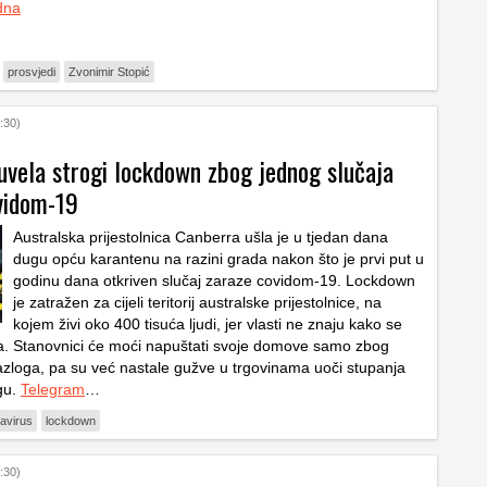
dna
prosvjedi
Zvonimir Stopić
:30)
uvela strogi lockdown zbog jednog slučaja
vidom-19
Australska prijestolnica Canberra ušla je u tjedan dana
dugu opću karantenu na razini grada nakon što je prvi put u
godinu dana otkriven slučaj zaraze covidom-19. Lockdown
je zatražen za cijeli teritorij australske prijestolnice, na
kojem živi oko 400 tisuća ljudi, jer vlasti ne znaju kako se
a. Stanovnici će moći napuštati svoje domove samo zbog
razloga, pa su već nastale gužve u trgovinama uoči stupanja
gu.
Telegram
…
avirus
lockdown
:30)