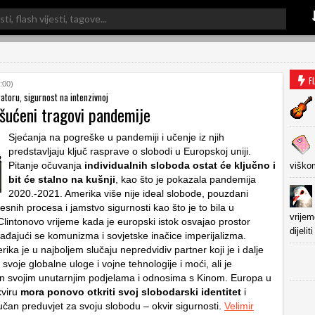
F
:00)
atoru, sigurnost na intenzivnoj
ešućeni tragovi pandemije
Sjećanja na pogreške u pandemiji i učenje iz njih
predstavljaju ključ rasprave o slobodi u Europskoj uniji.
Pitanje očuvanja
individualnih sloboda ostat će ključno i
viško
bit će stalno na kušnji
, kao što je pokazala pandemija
2020.-2021. Amerika više nije ideal slobode, pouzdani
esnih procesa i jamstvo sigurnosti kao što je to bila u
vrijem
lintonovo vrijeme kada je europski istok osvajao prostor
dijeli
ađajući se komunizma i sovjetske inačice imperijalizma.
ka je u najboljem slučaju nepredvidiv partner koji je i dalje
svoje globalne uloge i vojne tehnologije i moći, ali je
n svojim unutarnjim podjelama i odnosima s Kinom. Europa u
viru
mora ponovo otkriti svoj slobodarski identitet
i
ljučan preduvjet za svoju slobodu – okvir sigurnosti.
Velimir