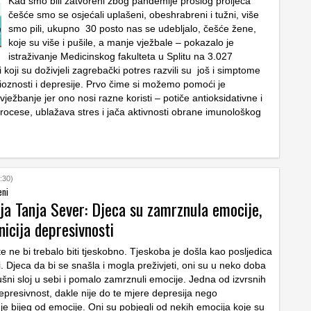
Kad smo bili zatvoreni zbog pandemije prošlog proljeća
češće smo se osjećali uplašeni, obeshrabreni i tužni, više
smo pili, ukupno 30 posto nas se udebljalo, češće žene,
koje su više i pušile, a manje vježbale – pokazalo je
istraživanje Medicinskog fakulteta u Splitu na 3.027
 koji su doživjeli zagrebački potres razvili su još i simptome
oznosti i depresije. Prvo čime si možemo pomoći je
ežbanje jer ono nosi razne koristi – potiče antioksidativne i
rocese, ublažava stres i jača aktivnosti obrane imunološkog
:30)
eni
ja Tanja Sever: Djeca su zamrznula emocije,
inicija depresivnosti
ete ne bi trebalo biti tjeskobno. Tjeskoba je došla kao posljedica
 Djeca da bi se snašla i mogla preživjeti, oni su u neko doba
ušni sloj u sebi i pomalo zamrznuli emocije. Jedna od izvrsnih
depresivnost, dakle nije do te mjere depresija nego
je bijeg od emocije. Oni su pobjegli od nekih emocija koje su