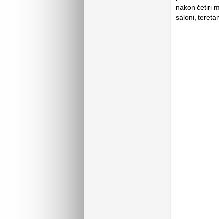
nakon četiri m
saloni, teret