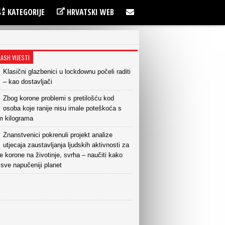
KATEGORIJE
HRVATSKI WEB
LASH VIJESTI
Klasični glazbenici u lockdownu počeli raditi
– kao dostavljači
Zbog korone problemi s pretilošću kod
osoba koje ranije nisu imale poteškoća s
m kilograma
Znanstvenici pokrenuli projekt analize
utjecaja zaustavljanja ljudskih aktivnosti za
e korone na životinje, svrha – naučiti kako
ti sve napučeniji planet