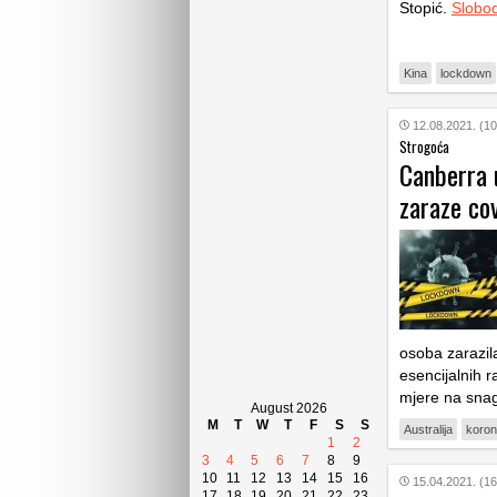
Stopić.
Slobo
Kina
lockdown
12.08.2021. (10
Strogoća
Canberra 
zaraze co
osoba zarazil
esencijalnih 
mjere na sna
August 2026
M
T
W
T
F
S
S
Australija
koron
1
2
3
4
5
6
7
8
9
10
11
12
13
14
15
16
15.04.2021. (16
17
18
19
20
21
22
23