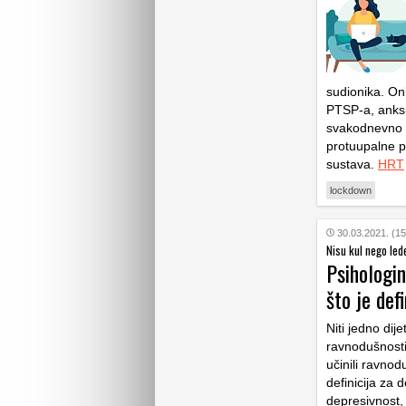
sudionika. Oni
PTSP-a, anksi
svakodnevno vj
protuupalne p
sustava.
HRT
lockdown
30.03.2021. (15
Nisu kul nego led
Psihologin
što je def
Niti jedno dij
ravnodušnosti.
učinili ravnod
definicija za 
depresivnost, 