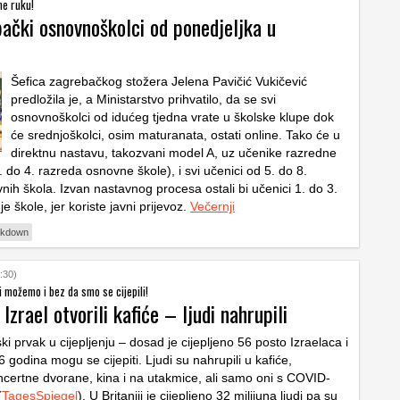
ne ruku!
bački osnovnoškolci od ponedjeljka u
Šefica zagrebačkog stožera Jelena Pavičić Vukičević
predložila je, a Ministarstvo prihvatilo, da se svi
osnovnoškolci od idućeg tjedna vrate u školske klupe dok
će srednjoškolci, osim maturanata, ostati online. Tako će u
direktnu nastavu, takozvani model A, uz učenike razredne
 do 4. razreda osnovne škole), i svi učenici od 5. do 8.
nih škola. Izvan nastavnog procesa ostali bi učenici 1. do 3.
e škole, jer koriste javni prijevoz.
Večernji
ckdown
:30)
i možemo i bez da smo se cijepili!
 Izrael otvorili kafiće – ljudi nahrupili
tski prvak u cijepljenju – dosad je cijepljeno 56 posto Izraelaca i
16 godina mogu se cijepiti. Ljudi su nahrupili u kafiće,
ncertne dvorane, kina i na utakmice, ali samo oni s COVID-
(
TagesSpiegel
). U Britaniji je cijepljeno 32 milijuna ljudi pa su