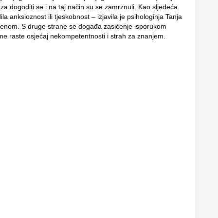
 za dogoditi se i na taj način su se zamrznuli. Kao sljedeća
la anksioznost ili tjeskobnost – izjavila je psihologinja Tanja
renom. S druge strane se događa zasićenje isporukom
ime raste osjećaj nekompetentnosti i strah za znanjem.