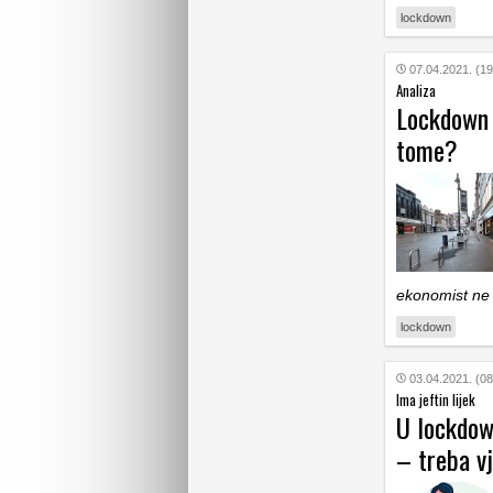
lockdown
07.04.2021. (19
Analiza
Lockdown 
tome?
ekonomist ne 
lockdown
03.04.2021. (08
Ima jeftin lijek
U lockdown
– treba vj