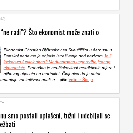
:30)
“ne radi”? Što ekonomist može znati o
Ekonomist Christian BjØrnskov sa Sveučilišta u Aarhusu u
Danskoj nedavno je objavio istraživanje pod nazivom
Je li
lockdown funkcionirao? Međunarodna usporedba jednog
ekonomiste
. Pronašao je neučinkovitost restriktivnih mjera i
njihovog utjecaja na mortalitet. Činjenica da je autor
umanjuje zanimljivost analize
– piše
Velimir Šonje
.
:57)
u smo postali uplašeni, tužni i udebljali se
ežbati