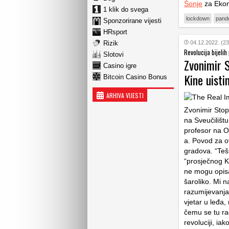
Šonje
za Ekon
1 klik do svega
lockdown
pand
Sponzorirane vijesti
HRsport
Rizik
04.12.2022. (23
Revolucija bijelih
Slotovi
Zvonimir S
Casino igre
Kine uisti
Bitcoin Casino Bonus
ARHIVA VIJESTI
Zvonimir Stopi
na Sveučilišt
profesor na O
a. Povod za ov
gradova. “Tešk
“prosječnog K
ne mogu opisat
šaroliko. Mi 
razumijevanja
vjetar u leđa
čemu se tu ra
revoluciji, ia