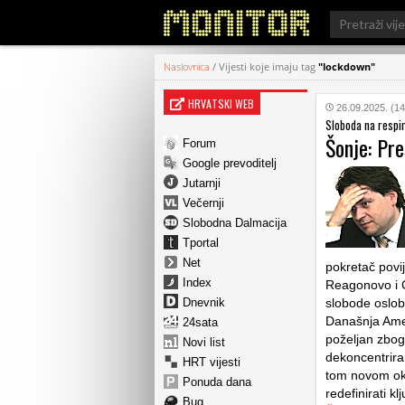
Search
for:
Naslovnica
/
Vijesti koje imaju tag
"lockdown"
HRVATSKI WEB
26.09.2025. (14
Sloboda na respir
Šonje: Pr
Forum
Google prevoditelj
Jutarnji
Večernji
Slobodna Dalmacija
Tportal
Net
pokretač povij
Index
Reagonovo i C
Dnevnik
slobode oslob
Današnja Ameri
24sata
poželjan zbog 
Novi list
dekoncentrira
HRT vijesti
tom novom ok
Ponuda dana
redefinirati k
Bug