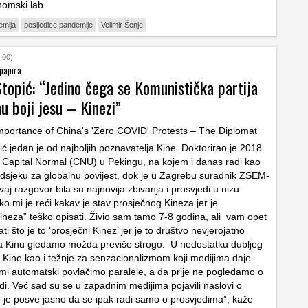
omski lab
emija
posljedice pandemije
Velimir Šonje
:00)
 papira
topić: “Jedino čega se Komunistička partija
nu boji jesu – Kinezi”
ć jedan je od najboljih poznavatelja Kine. Doktorirao je 2018.
u Capital Normal (CNU) u Pekingu, na kojem i danas radi kao
dsjeku za globalnu povijest, dok je u Zagrebu suradnik ZSEM-
aj razgovor bila su najnovija zbivanja i prosvjedi u nizu
o mi je reći kakav je stav prosječnog Kineza jer je
ineza” teško opisati. Živio sam tamo 7-8 godina, ali vam opet
i što je to ‘prosječni Kinez’ jer je to društvo nevjerojatno
na Kinu gledamo možda previše strogo. U nedostatku dubljeg
 Kine kao i težnje za senzacionalizmom koji medijima daje
, mi automatski povlačimo paralele, a da prije ne pogledamo o
di. Već sad su se u zapadnim medijima pojavili naslovi o
ko je posve jasno da se ipak radi samo o prosvjedima”, kaže