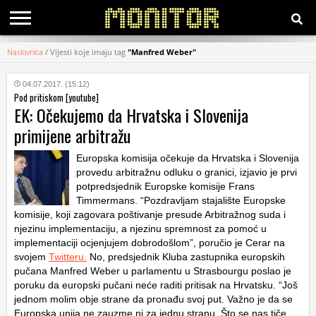
Naslovnica
/
Vijesti koje imaju tag
"Manfred Weber"
KATEGORIJE
04.07.2017. (15:12)
Pod pritiskom [youtube]
HRVATSKI
EK: Očekujemo da Hrvatska i Slovenija
WEB
primijene arbitražu
Europska komisija očekuje da Hrvatska i Slovenija
provedu arbitražnu odluku o granici, izjavio je prvi
potpredsjednik Europske komisije Frans
Timmermans. “Pozdravljam stajalište Europske
komisije, koji zagovara poštivanje presude Arbitražnog suda i
njezinu implementaciju, a njezinu spremnost za pomoć u
implementaciji ocjenjujem dobrodošlom”, poručio je Cerar na
svojem
Twitteru.
No, predsjednik Kluba zastupnika europskih
pučana Manfred Weber u parlamentu u Strasbourgu poslao je
poruku da europski pučani neće raditi pritisak na Hrvatsku. “Još
jednom molim obje strane da pronađu svoj put. Važno je da se
Europska unija ne zauzme ni za jednu stranu. Što se nas tiče,