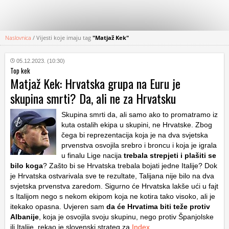
Naslovnica
/
Vijesti koje imaju tag
"Matjaž Kek"
KATEGORIJE
05.12.2023. (10:30)
Top kek
HRVATSKI
Matjaž Kek: Hrvatska grupa na Euru je
WEB
skupina smrti? Da, ali ne za Hrvatsku
Skupina smrti da, ali samo ako to promatramo iz
kuta ostalih ekipa u skupini, ne Hrvatske. Zbog
čega bi reprezentacija koja je na dva svjetska
prvenstva osvojila srebro i broncu i koja je igrala
u finalu Lige nacija
trebala strepjeti i plašiti se
bilo koga
? Zašto bi se Hrvatska trebala bojati jedne Italije? Dok
je Hrvatska ostvarivala sve te rezultate, Talijana nije bilo na dva
svjetska prvenstva zaredom. Sigurno će Hrvatska lakše ući u fajt
s Italijom nego s nekom ekipom koja ne kotira tako visoko, ali je
itekako opasna. Uvjeren sam
da će Hrvatima biti teže protiv
Albanije
, koja je osvojila svoju skupinu, nego protiv Španjolske
ili Italije, rekao je slovenski strateg za
Index
.