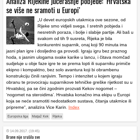
Analiza Rijekine jučerašnje pobjede: ‘Hrvatska
se više ne sramoti u Europi’
„U devet europskih utakmica ove sezone, od
Rijeke smo vidjeli svega. I sretnih pobjeda i
nesretnih poraza, i bolje i slabije partije. Ali baš u
svakom od tih 9 susreta, Rijeka je bila
konkurentni suparnik, onaj koji 90 minuta ima
jasni plan igre i dosljedno ga provodi. Igraju igru bez praznog
hoda, s jasnim ulogama svake karike u lancu, i čitava momčad
sudjeluje u obje faze igre te se prema lopti ili suparniku primiče
ekipno i kompaktno, bez solo avantura koji bi obrambenu
konstrukciju činili ranjivim. Tempo i intenzitet u kojem igraju
obranu te provociraju suparnikove tehničke greške rijetkost su u
Hrvatskoj, pa se čini zgodnim prozvati Kekov nogomet –
‘nogomet na steroidima’. Hrvatska konačno ima ekipu u Europi
koja se neće sramotiti nedostatkom sustava, čitanja utakmice ili
pripreme“, analizira Vice Karin.
Index
Europska liga
Matjaž Kek
Rijeka
14.09.2017. (19:45)
Brane nije srušila sve