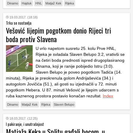
Dinamo
Hajduk
HNL
Matjaž Kek
Rijeka
19.03.2017. (18:18)
Trka se nastavlja
Vešović lijepim pogotkom donio Rijeci tri
boda protiv Slavena
U vrlo napetom susretu 25. kolu Prve HNL,
Rijeka je svladala Slaven Belupo 3:2, vrativši se
na četiri boda prednosti ispred drugoplasiranog
Dinama, koji je ranije pobijedio Istru (3:0).
Slaven Belupo je poveo pogotkom Tadića (14.
minuta), Rijeka je preokrenula golom Andrijaševića (34.) i
autogolom Jovičića (51.), ali gosti su izjednačili u 72. minuti
pogotkom Hebera. U 87. minuti Vešović je lijepim udarcem s
ruba kaznenog prostora postavio konačan rezultat.
Index
Dinamo
Matjaž Kek
Rijeka
Slaven Belupo
18.03.2017. (12:25)
I pakiranje, i unutrašnjost
Matjaža Keka u Splitu gađali bocom, u