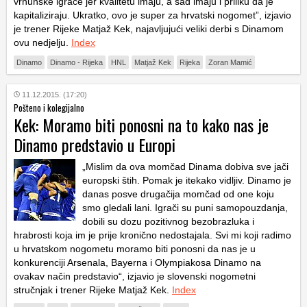
vrhunske igrače jer kvalitetu imaju, a sad imaju i priliku da je
kapitaliziraju. Ukratko, ovo je super za hrvatski nogomet”, izjavio
je trener Rijeke Matjaž Kek, najavljujući veliki derbi s Dinamom
ovu nedjelju.
Index
Dinamo
Dinamo - Rijeka
HNL
Matjaž Kek
Rijeka
Zoran Mamić
11.12.2015. (17:20)
Pošteno i kolegijalno
Kek: Moramo biti ponosni na to kako nas je
Dinamo predstavio u Europi
„Mislim da ova momčad Dinama dobiva sve jači
europski štih. Pomak je itekako vidljiv. Dinamo je
danas posve drugačija momčad od one koju
smo gledali lani. Igrači su puni samopouzdanja,
dobili su dozu pozitivnog bezobrazluka i
hrabrosti koja im je prije kronično nedostajala. Svi mi koji radimo
u hrvatskom nogometu moramo biti ponosni da nas je u
konkurenciji Arsenala, Bayerna i Olympiakosa Dinamo na
ovakav način predstavio“, izjavio je slovenski nogometni
stručnjak i trener Rijeke Matjaž Kek.
Index