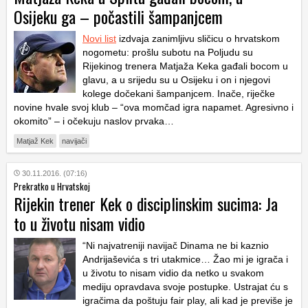
Osijeku ga – počastili šampanjcem
Novi list
izdvaja zanimljivu sličicu o hrvatskom
nogometu: prošlu subotu na Poljudu su
Rijekinog trenera Matjaža Keka gađali bocom u
glavu, a u srijedu su u Osijeku i on i njegovi
kolege dočekani šampanjcem. Inače, riječke
novine hvale svoj klub – “ova momčad igra napamet. Agresivno i
okomito” – i očekuju naslov prvaka…
Matjaž Kek
navijači
30.11.2016. (07:16)
Prekratko u Hrvatskoj
Rijekin trener Kek o disciplinskim sucima: Ja
to u životu nisam vidio
“Ni najvatreniji navijač Dinama ne bi kaznio
Andrijaševića s tri utakmice… Žao mi je igrača i
u životu to nisam vidio da netko u svakom
mediju opravdava svoje postupke. Ustrajat ću s
igračima da poštuju fair play, ali kad je previše je