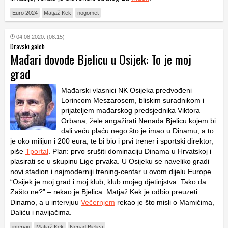
Euro 2024
Matjaž Kek
nogomet
04.08.2020. (08:15)
Dravski galeb
Mađari dovode Bjelicu u Osijek: To je moj
grad
Mađarski vlasnici NK Osijeka predvođeni
Lorincom Meszarosem, bliskim suradnikom i
prijateljem mađarskog predsjednika Viktora
Orbana, žele angažirati Nenada Bjelicu kojem bi
dali veću plaću nego što je imao u Dinamu, a to
je oko milijun i 200 eura, te bi bio i prvi trener i sportski direktor,
piše
Tportal
. Plan: prvo srušiti dominaciju Dinama u Hrvatskoj i
plasirati se u skupinu Lige prvaka. U Osijeku se naveliko gradi
novi stadion i najmoderniji trening-centar u ovom dijelu Europe.
“Osijek je moj grad i moj klub, klub mojeg djetinjstva. Tako da…
Zašto ne?” – rekao je Bjelica. Matjaž Kek je odbio preuzeti
Dinamo, a u intervjuu
Večernjem
rekao je što misli o Mamićima,
Daliću i navijačima.
intervju
Matjaž Kek
Nenad Bjelica