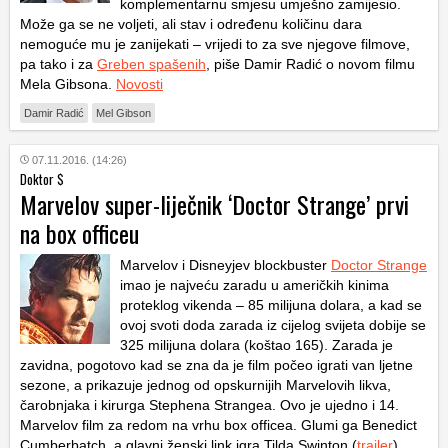
komplementarnu smjesu umješno zamijesio.
Može ga se ne voljeti, ali stav i određenu količinu dara
nemoguće mu je zanijekati – vrijedi to za sve njegove filmove,
pa tako i za
Greben spašenih
, piše Damir Radić o novom filmu
Mela Gibsona.
Novosti
Damir Radić
Mel Gibson
07.11.2016. (14:26)
Doktor $
Marvelov super-liječnik ‘Doctor Strange’ prvi
na box officeu
Marvelov i Disneyjev blockbuster
Doctor Strange
imao je najveću zaradu u američkih kinima
proteklog vikenda – 85 milijuna dolara, a kad se
ovoj svoti doda zarada iz cijelog svijeta dobije se
325 milijuna dolara (koštao 165). Zarada je
zavidna, pogotovo kad se zna da je film počeo igrati van ljetne
sezone, a prikazuje jednog od opskurnijih Marvelovih likva,
čarobnjaka i kirurga Stephena Strangea. Ovo je ujedno i 14.
Marvelov film za redom na vrhu box officea. Glumi ga Benedict
Cumberbatch, a glavni ženski link igra Tilda Swinton (
trailer
).