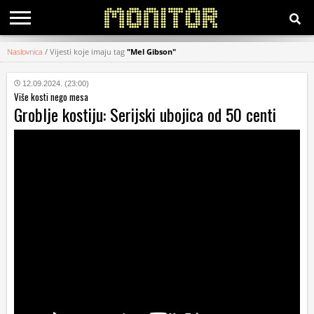
Naslovnica
/
Vijesti koje imaju tag
"Mel Gibson"
KATEGORIJE
12.09.2024. (23:00)
Više kosti nego mesa
HRVATSKI
Groblje kostiju: Serijski ubojica od 50 centi
WEB