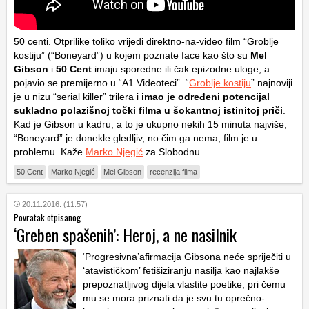
50 centi. Otprilike toliko vrijedi direktno-na-video film “Groblje
kostiju” (“Boneyard”) u kojem poznate face kao što su
Mel
Gibson
i
50 Cent
imaju sporedne ili čak epizodne uloge, a
pojavio se premijerno u “A1 Videoteci”. “
Groblje kostiju
” najnoviji
je u nizu “serial killer” trilera i
imao je određeni potencijal
sukladno polazišnoj točki filma u šokantnoj istinitoj priči
.
Kad je Gibson u kadru, a to je ukupno nekih 15 minuta najviše,
“Boneyard” je donekle gledljiv, no čim ga nema, film je u
problemu. Kaže
Marko Njegić
za Slobodnu.
50 Cent
Marko Njegić
Mel Gibson
recenzija filma
20.11.2016. (11:57)
Povratak otpisanog
‘Greben spašenih’: Heroj, a ne nasilnik
‘Progresivna’afirmacija Gibsona neće spriječiti u
‘atavističkom’ fetišiziranju nasilja kao najlakše
prepoznatljivog dijela vlastite poetike, pri čemu
mu se mora priznati da je svu tu oprečno-