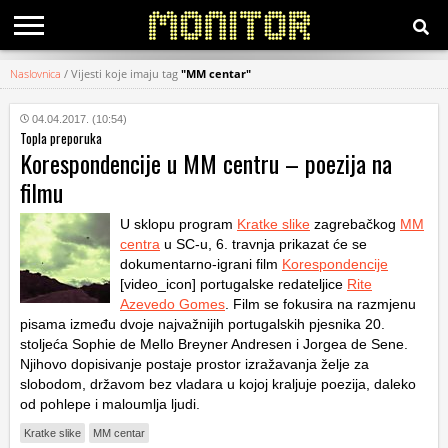
Naslovnica
/
Vijesti koje imaju tag
"MM centar"
KATEGORIJE
04.04.2017. (10:54)
Topla preporuka
HRVATSKI
Korespondencije u MM centru – poezija na
WEB
filmu
U sklopu program
Kratke slike
zagrebačkog
MM
centra
u SC-u, 6. travnja prikazat će se
dokumentarno-igrani film
Korespondencije
[video_icon] portugalske redateljice
Rite
Azevedo Gomes
. Film se fokusira na razmjenu
pisama između dvoje najvažnijih portugalskih pjesnika 20.
stoljeća Sophie de Mello Breyner Andresen i Jorgea de Sene.
Njihovo dopisivanje postaje prostor izražavanja želje za
slobodom, državom bez vladara u kojoj kraljuje poezija, daleko
od pohlepe i maloumlja ljudi.
Kratke slike
MM centar