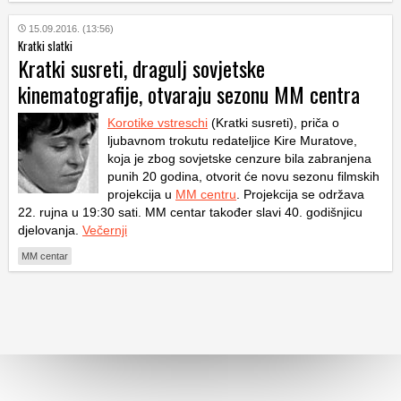
15.09.2016. (13:56)
Kratki slatki
Kratki susreti, dragulj sovjetske
kinematografije, otvaraju sezonu MM centra
Korotike vstreschi
(Kratki susreti), priča o
ljubavnom trokutu redateljice Kire Muratove,
koja je zbog sovjetske cenzure bila zabranjena
punih 20 godina, otvorit će novu sezonu filmskih
projekcija u
MM centru
. Projekcija se održava
22. rujna u 19:30 sati. MM centar također slavi 40. godišnjicu
djelovanja.
Večernji
MM centar