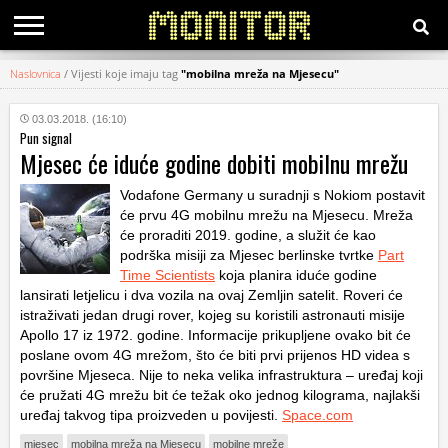
Naslovnica
/
Vijesti koje imaju tag
"mobilna mreža na Mjesecu"
KATEGORIJE
03.03.2018. (16:10)
Pun signal
HRVATSKI
Mjesec će iduće godine dobiti mobilnu mrežu
WEB
Vodafone Germany u suradnji s Nokiom postavit
će prvu 4G mobilnu mrežu na Mjesecu. Mreža
će proraditi 2019. godine, a služit će kao
podrška misiji za Mjesec berlinske tvrtke
Part
Time Scientists
koja planira iduće godine
lansirati letjelicu i dva vozila na ovaj Zemljin satelit. Roveri će
istraživati jedan drugi rover, kojeg su koristili astronauti misije
Apollo 17 iz 1972. godine. Informacije prikupljene ovako bit će
poslane ovom 4G mrežom, što će biti prvi prijenos HD videa s
površine Mjeseca. Nije to neka velika infrastruktura – uređaj koji
će pružati 4G mrežu bit će težak oko jednog kilograma, najlakši
uređaj takvog tipa proizveden u povijesti.
Space.com
mjesec
mobilna mreža na Mjesecu
mobilne mreže