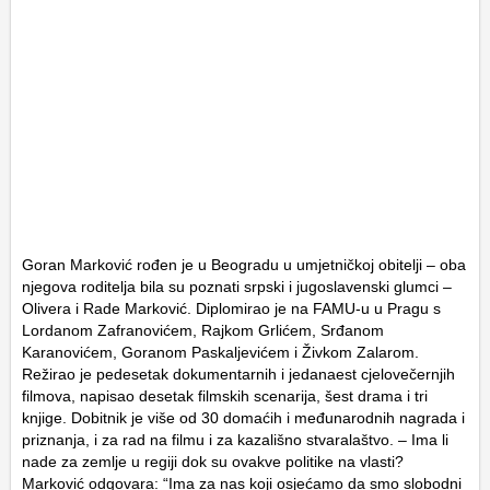
Goran Marković rođen je u Beogradu u umjetničkoj obitelji – oba
njegova roditelja bila su poznati srpski i jugoslavenski glumci –
Olivera i Rade Marković. Diplomirao je na FAMU-u u Pragu s
Lordanom Zafranovićem, Rajkom Grlićem, Srđanom
Karanovićem, Goranom Paskaljevićem i Živkom Zalarom.
Režirao je pedesetak dokumentarnih i jedanaest cjelovečernjih
filmova, napisao desetak filmskih scenarija, šest drama i tri
knjige. Dobitnik je više od 30 domaćih i međunarodnih nagrada i
priznanja, i za rad na filmu i za kazališno stvaralaštvo. – Ima li
nade za zemlje u regiji dok su ovakve politike na vlasti?
Marković odgovara: “Ima za nas koji osjećamo da smo slobodni