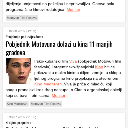
dijeljenja umjetnosti na poželjnu i neprihvatljivu. Gotovo pola
programa čine filmovi redateljica.
Monitor
Motovun Film Festival
02.08.2016. (12:09)
Projekcije pod zvijezdama
Pobjednik Motovuna dolazi u kina 11 manjih
gradova
Irsko-kubanski film
Viva
(pobjednik Motovun film
festivala) i argentinsko-španjolski
Klan
biti će
prikazani u malim kinima diljem zemlje, u sklopu
ljetnog programa kino projekcija na otvorenom
Kino Mediteran
.
Viva
je priča o mladiću koji
snagu pronalazi kroz drag nastupe, a
Clan
o argentinskoj obitelji
koja se bavi – otmicama.
Monitor
Kino Mediteran
Motovun Film Festival
30.07.2016. (21:35)
Kraljica propelera