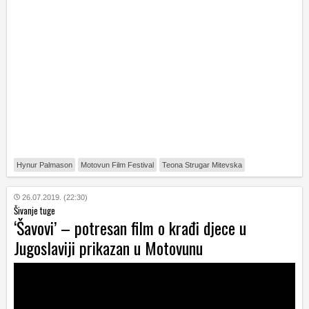
Hynur Palmason
Motovun Film Festival
Teona Strugar Mitevska
26.07.2019. (22:30)
Šivanje tuge
‘Šavovi’ – potresan film o krađi djece u
Jugoslaviji prikazan u Motovunu