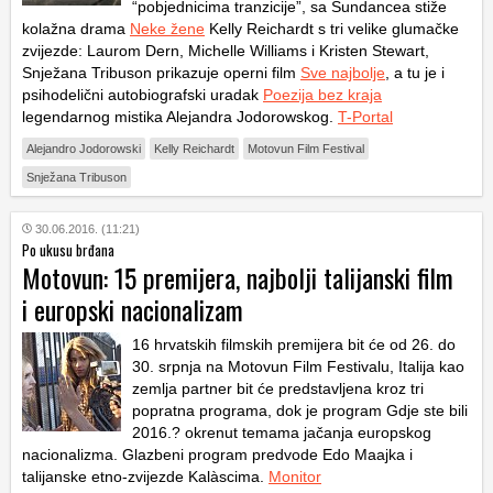
“pobjednicima tranzicije”, sa Sundancea stiže
kolažna drama
Neke žene
Kelly Reichardt s tri velike glumačke
zvijezde: Laurom Dern, Michelle Williams i Kristen Stewart,
Snježana Tribuson prikazuje operni film
Sve najbolje
, a tu je i
psihodelični autobiografski uradak
Poezija bez kraja
legendarnog mistika Alejandra Jodorowskog.
T-Portal
Alejandro Jodorowski
Kelly Reichardt
Motovun Film Festival
Snježana Tribuson
30.06.2016. (11:21)
Po ukusu brđana
Motovun: 15 premijera, najbolji talijanski film
i europski nacionalizam
16 hrvatskih filmskih premijera bit će od 26. do
30. srpnja na Motovun Film Festivalu, Italija kao
zemlja partner bit će predstavljena kroz tri
popratna programa, dok je program Gdje ste bili
2016.? okrenut temama jačanja europskog
nacionalizma. Glazbeni program predvode Edo Maajka i
talijanske etno-zvijezde Kalàscima.
Monitor