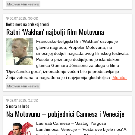
Motovun Film Festival
30.07.2015. (06:08)
Nešto novo na brdskoj fronti
Ratni ‘Wakhan’ najbolji film Motovuna
Francusko-belgijski film ‘Wakhan’ osvojio je
glavnu nagradu, Propeler Motovuna, na
sinoćnjoj dodjeli nagrada ovog filmskog festivala.
Posebno priznanje dodijeljeno je islandskom
glumcu Gunnaru Jónssonu za ulogu u filmu
‘Djevičanska gora’, iznenađenje večeri bilo je predstavljanje
Žirija veterana, a nagrađena je i najvjernija gledateljica.
Monitor
Motovun Film Festival
02.07.2015. (12:35)
S mora na brdo
Na Motovunu – pobjednici Cannesa i Venecije
Laureati Cannesa – ‘Jastog’ Yorgosa
Lanthimosa, Venecije – ‘Poštarove bijele noći’ A.