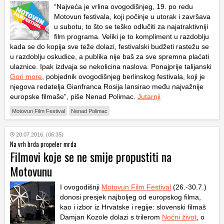
“Najveća je vrlina ovogodišnjeg, 19. po redu
Motovun festivala, koji počinje u utorak i završava
u subotu, to što se teško odlučiti za najatraktivniji
film programa. Veliki je to kompliment u razdoblju
kada se do kopija sve teže dolazi, festivalski budžeti rastežu se
u razdoblju oskudice, a publika nije baš za sve sprem­na plaćati
ulaznice. Ipak izdvaja se nekolicina naslova. Ponajprije talijanski
Gori more
, pobjednik ovogodišnjeg berlinskog festivala, koji je
njegova redatelja Gianfranca Rosija lansirao među najvažnije
europske filmaše”, piše Nenad Polimac.
Jutarnji
Motovun Film Festival
Nenad Polimac
20.07.2016. (06:35)
Na vrh brda propeler mrda
Filmovi koje se ne smije propustiti na
Motovunu
I ovogodišnji
Motovun Film Festival
(26.-30.7.)
donosi presjek najboljeg od europskog filma,
kao i izbor iz Hrvatske i regije: slovenski filmaš
Damjan Kozole dolazi s trilerom
Noćni život
, o