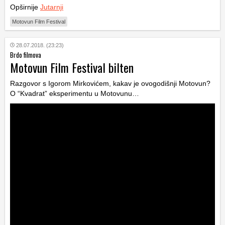
Opširnije
Jutarnji
Motovun Film Festival
28.07.2018. (23:23)
Brdo filmova
Motovun Film Festival bilten
Razgovor s Igorom Mirkovićem, kakav je ovogodišnji Motovun?
O “Kvadrat” eksperimentu u Motovunu…