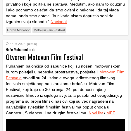
privatno i koje politika ne sputava. Međutim, ako nam to oduzmu
i ako počnemo osjećati da smo ovisni o nekome i da taj vlada
nama, onda smo gotovi. Ja nikada nisam dopustio sebi da
izgubim svoju slobodu.”
Nacional
Goran Marković
Motovun Film Festival
27.07.2022. (09:00)
Hoće Muhamed brdu
Otvoren Motovun Film Festival
Puhanjem balončića od sapunice koji su nošeni motovunskom
burom poletjeli u nebeska prostranstva, posjetitelji
Motovun Film
Festvala
otvorili su 24. izdanje ovoga jedinstvenog filmskog
festivala smještenog na istarskome brdašcu. Motovun Film
Festival, koji traje do 30. srpnja, 24. put donosi najbolje
nezavisne filmove iz cijeloga svijeta, a posebnost ovogodišnjeg
programa su brojni filmski naslovi koji su već nagrađeni na
najvažnijim svjetskim filmskim festivalima poput onoga u
Cannesu, Sudanceu i na drugim festivalima.
Novi list
/
MFF