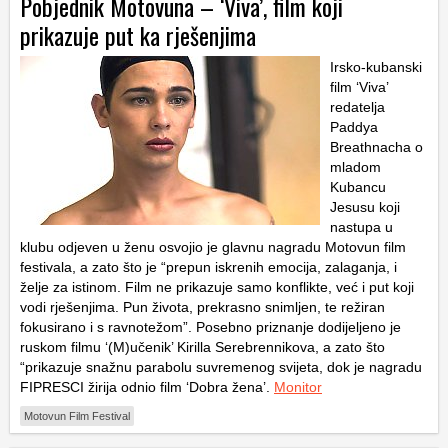
Pobjednik Motovuna – ‘Viva’, film koji
prikazuje put ka rješenjima
Irsko-kubanski
film ‘Viva’
redatelja
Paddya
Breathnacha o
mladom
Kubancu
Jesusu koji
nastupa u
klubu odjeven u ženu osvojio je glavnu nagradu Motovun film
festivala, a zato što je “prepun iskrenih emocija, zalaganja, i
želje za istinom. Film ne prikazuje samo konflikte, već i put koji
vodi rješenjima. Pun života, prekrasno snimljen, te režiran
fokusirano i s ravnotežom”. Posebno priznanje dodijeljeno je
ruskom filmu ‘(M)učenik’ Kirilla Serebrennikova, a zato što
“prikazuje snažnu parabolu suvremenog svijeta, dok je nagradu
FIPRESCI žirija odnio film ‘Dobra žena’.
Monitor
Motovun Film Festival