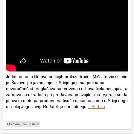
Jedan od onih filmova od kojih prolaze trnci – Miša Terzić snimio
je ‘Šavove’ po javnoj tajni iz Srbije gdje su godinama
novorođenčad proglašavama mrtvima i njihova tijela nestajala, a
zapravo su ukradena pa prodavana posvojiteljima. Vjeruje se da
je ovako oteto pa prodano na tisuće djece ne samo u Srbiji nego
u cijeloj Jugoslaviji. Redatelj je dao intervju
T-Portalu
.
Motovun Film Festival