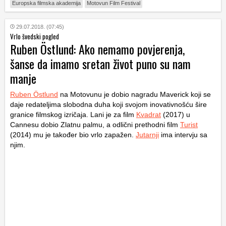
Europska filmska akademija
Motovun Film Festival
29.07.2018. (07:45)
Vrlo švedski pogled
Ruben Östlund: Ako nemamo povjerenja,
šanse da imamo sretan život puno su nam
manje
Ruben Östlund
na Motovunu je dobio nagradu Maverick koji se
daje redateljima slobodna duha koji svojom inovativnošću šire
granice filmskog izričaja. Lani je za film
Kvadrat
(2017) u
Cannesu dobio Zlatnu palmu, a odlični prethodni film
Turist
(2014) mu je također bio vrlo zapažen.
Jutarnji
ima intervju sa
njim.