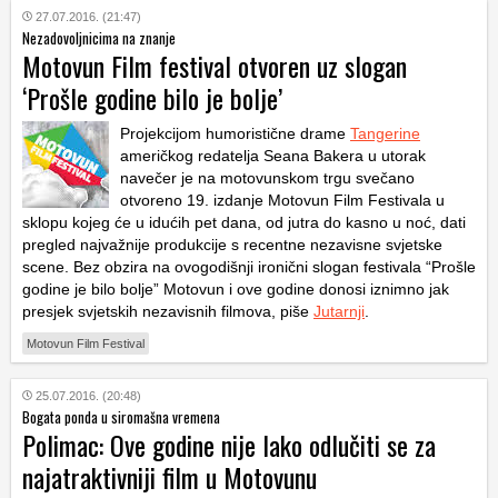
27.07.2016. (21:47)
Nezadovoljnicima na znanje
Motovun Film festival otvoren uz slogan
‘Prošle godine bilo je bolje’
Projekcijom humoristične drame
Tangerine
američkog redatelja Seana Bakera u utorak
navečer je na motovunskom trgu svečano
otvoreno 19. izdanje Motovun Film Festivala u
sklopu kojeg će u idućih pet dana, od jutra do kasno u noć, dati
pregled najvažnije produkcije s recentne nezavisne svjetske
scene. Bez obzira na ovogodišnji ironični slogan festivala “Prošle
godine je bilo bolje” Motovun i ove godine donosi iznimno jak
presjek svjetskih nezavisnih filmova, piše
Jutarnji
.
Motovun Film Festival
25.07.2016. (20:48)
Bogata ponda u siromašna vremena
Polimac: Ove godine nije lako odlučiti se za
najatraktivniji film u Motovunu