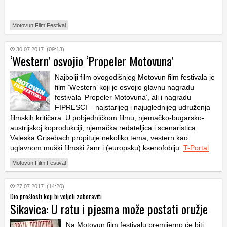
Motovun Film Festival
30.07.2017. (09:13)
‘Western’ osvojio ‘Propeler Motovuna’
Najbolji film ovogodišnjeg Motovun film festivala je
film ‘Western’ koji je osvojio glavnu nagradu
festivala ‘Propeler Motovuna’, ali i nagradu
FIPRESCI – najstarijeg i najuglednijeg udruženja
filmskih kritičara. U pobjedničkom filmu, njemačko-bugarsko-
austrijskoj koprodukciji, njemačka redateljica i scenaristica
Valeska Grisebach propituje nekoliko tema, vestern kao
uglavnom muški filmski žanr i (europsku) ksenofobiju.
T-Portal
Motovun Film Festival
27.07.2017. (14:20)
Dio prošlosti koji bi voljeli zaboraviti
Sikavica: U ratu i pjesma može postati oružje
Na Motovun film festivalu premijerno će biti