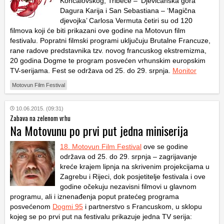
Končalovskog, Tribece – ‘Djevičanska gora’
Dagura Karija i San Sebastiana – ‘Magična
djevojka’ Carlosa Vermuta četiri su od 120
filmova koji će biti prikazani ove godine na Motovun film
festivalu. Popratni filmski programi uključuju Brutalne Francuze,
rane radove predstavnika tzv. novog francuskog ekstremizma,
20 godina Dogme te program posvećen vrhunskim europskim
TV-serijama. Fest se održava od 25. do 29. srpnja.
Monitor
Motovun Film Festival
10.06.2015. (09:31)
Zabava na zelenom vrhu
Na Motovunu po prvi put jedna miniserija
18. Motovun Film Festival
ove se godine
održava od 25. do 29. srpnja – zagrijavanje
kreće krajem lipnja na skrivenim projekcijama u
Zagrebu i Rijeci, dok posjetitelje festivala i ove
godine očekuju nezavisni filmovi u glavnom
programu, ali i iznenađenja poput pratećeg programa
posvećenom
Dogmi 95
i partnerstvo s Francuskom, u sklopu
kojeg se po prvi put na festivalu prikazuje jedna TV serija: