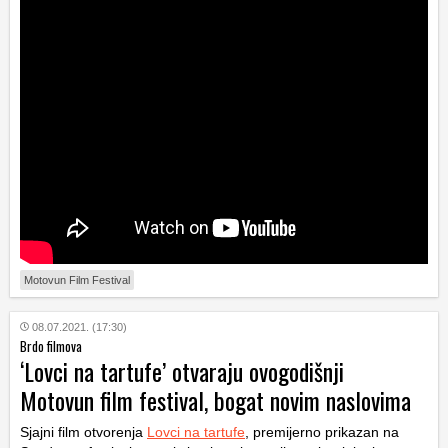
Motovun Film Festival
08.07.2021. (17:30)
Brdo filmova
‘Lovci na tartufe’ otvaraju ovogodišnji
Motovun film festival, bogat novim naslovima
Sjajni film otvorenja
Lovci na tartufe
, premijerno prikazan na