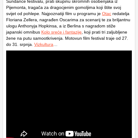
Sundance festivalu, prati skupinu skromnih osobenjaka iz
Pijemonta, tragača za dragocjenim gomoljima koji štite svoj
svijet od pohlepe. Najpoznatiji film u programu je
Otac
redatelja
Floriana Zellera, nagrađen Oscarima za scenarij te za briljantnu
ulogu Anthonyja Hopkinsa, a iz Berlina s nagradom stiže
japanski omnibus
Kolo sreće i fantazije
, koji prati tri zaljubljene
žene na putu samootkrivenja. Motovun film festival traje od 27.
do 31. srpnja.
Vizkultura
…