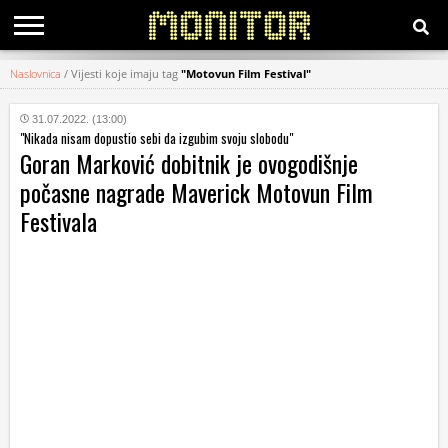
Naslovnica
/
Vijesti koje imaju tag
"Motovun Film Festival"
KATEGORIJE
31.07.2022. (13:00)
"Nikada nisam dopustio sebi da izgubim svoju slobodu"
HRVATSKI
Goran Marković dobitnik je ovogodišnje
WEB
počasne nagrade Maverick Motovun Film
Festivala