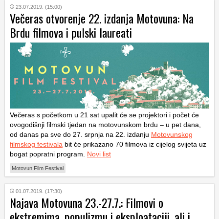
23.07.2019. (15:00)
Večeras otvorenje 22. izdanja Motovuna: Na
Brdu filmova i pulski laureati
Večeras s početkom u 21 sat upalit će se projektori i počet će
ovogodišnji filmski tjedan na motovunskom brdu – u pet dana,
od danas pa sve do 27. srpnja na 22. izdanju
Motovunskog
filmskog festivala
bit će prikazano 70 filmova iz cijelog svijeta uz
bogat popratni program.
Novi list
Motovun Film Festival
01.07.2019. (17:30)
Najava Motovuna 23.-27.7.: Filmovi o
ekstremima, populizmu i eksploataciji, ali i