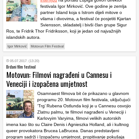
festivala Igor Mirković. Ove godine je zemlja
partner Island koja s Istrom dijeli mitove o
vilama i divovima, a festival će posjetiti Kjartan
Sviensson, skladatelj i bivši član grupe Sigur
Ros, te Fridrik Thor Fridriksson, koji je jedan od najvažnijih
islandskih autora.
Igor Mirković
Motovun Film Festival
05.07.2017. (13:20)
Brđani film festival
Motovun: Filmovi nagrađeni u Cannesu i
Veneciji i izopačena umjetnost
Osamnaest filmova bit će prikazano u glavnom
programu 20. Motovun film festivala, uključujući
‘Trg’ Rubena Ostlunda koji je u Cannesu osvojio
Zlatnu palmu, te filmovi nagrađeni u Veneciji i
Karlovyim Varyima, filmovi velikih autorskih
imena kao što su Claire Denis i Agnieszka Holland, ali i kultnog
queer provokatora Brucea LaBrucea. Danas predstavljeni
program sadrži i Izopačenu umjetnost, propitivanje pokušaja