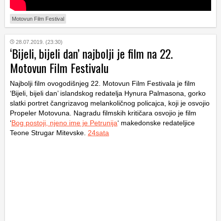
Motovun Film Festival
28.07.2019. (23:30)
‘Bijeli, bijeli dan’ najbolji je film na 22.
Motovun Film Festivalu
Najbolji film ovogodišnjeg 22. Motovun Film Festivala je film
‘Bijeli, bijeli dan’ islandskog redatelja Hynura Palmasona, gorko
slatki portret čangrizavog melankoličnog policajca, koji je osvojio
Propeler Motovuna. Nagradu filmskih kritičara osvojio je film
‘
Bog postoji, njeno ime je Petrunija
‘ makedonske redateljice
Teone Strugar Mitevske.
24sata