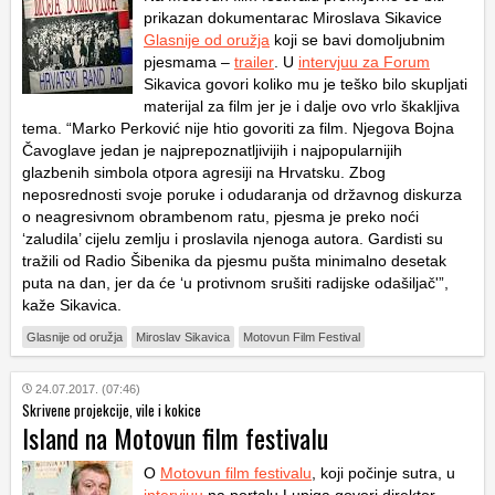
prikazan dokumentarac Miroslava Sikavice
Glasnije od oružja
koji se bavi domoljubnim
pjesmama –
trailer
. U
intervjuu za Forum
Sikavica govori koliko mu je teško bilo skupljati
materijal za film jer je i dalje ovo vrlo škakljiva
tema. “Marko Perković nije htio govoriti za film. Njegova
Bojna
Čavoglave
jedan je najprepoznatljivijih i najpopularnijih
glazbenih simbola otpora agresiji na Hrvatsku. Zbog
neposrednosti svoje poruke i odudaranja od državnog diskurza
o neagresivnom obrambenom ratu, pjesma je preko noći
‘zaludila’ cijelu zemlju i proslavila njenoga autora. Gardisti su
tražili od Radio Šibenika da pjesmu pušta minimalno desetak
puta na dan, jer da će ‘u protivnom srušiti radijske odašiljač'”,
kaže Sikavica.
Glasnije od oružja
Miroslav Sikavica
Motovun Film Festival
24.07.2017. (07:46)
Skrivene projekcije, vile i kokice
Island na Motovun film festivalu
O
Motovun film festivalu
, koji počinje sutra, u
intervjuu
na portalu Lupiga govori direktor