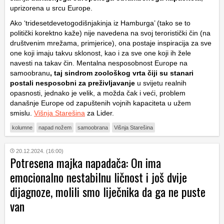
uprizorena u srcu Europe.
Ako ‘tridesetdevetogodišnjakinja iz Hamburga’ (tako se to
politički korektno kaže) nije navedena na svoj teroristički čin (na
društvenim mrežama, primjerice), ona postaje inspiracija za sve
one koji imaju takvu sklonost, kao i za sve one koji ih žele
navesti na takav čin. Mentalna nesposobnost Europe na
samoobranu
, taj sindrom zoološkog vrta čiji su stanari
postali nesposobni za preživljavanje
u svijetu realnih
opasnosti, jednako je velik, a možda čak i veći, problem
današnje Europe od zapuštenih vojnih kapaciteta u užem
smislu.
Višnja Starešina
za Lider.
kolumne
napad nožem
samoobrana
Višnja Starešina
20.12.2024. (16:00)
Potresena majka napadača: On ima
emocionalno nestabilnu ličnost i još dvije
dijagnoze, molili smo liječnika da ga ne puste
van