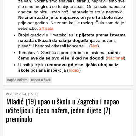
za van. Noćima smo spavali u strahu, napravili smo sve
što smo mogli da se to dijete spasi. On je očito napustio
dnevnu bolnicu i uzeo nož i napravio to što je napravio.
Ne znam zašto je to napravio, on je u tu školu išao
prije pet godina. Ne znam koji je razlog. Čula sam da je i
sebe izbo.
24 sata
Brojni gradovi u Hrvatskoj su
iz pijeteta prema žrtvama
napada otkazali današnja događanja
za advent,
pjevači i bendovi otkazali koncerte… (
Net
)
Tomašević: Sjest ću s premijerom i ministrima,
učinit
ćemo sve da se ovo više nikad ne dogodi
(
Nacional
)
U psihijatrijsku
ustanovu gdje se liječio ubojica iz
škole
poslana inspekcija (
Index
)
napad nožem
napad u školi
20.12.2024. (15:33)
Mladić (19) upao u školu u Zagrebu i napao
učiteljicu i djecu nožem, jedno dijete (7)
preminulo