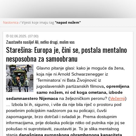
Naslovnica
/
Vijesti koje imaju tag
"napad nožem"
KATEGORIJE
02.06.2025. (07:00)
Zaustavite nasilje! Ali, netko drugi, molim vas
HRVATSKI
Starešina: Europa je, čini se, postala mentalno
WEB
nesposobna za samoobranu
Glavno pitanje glasi: kako je moguće da žena,
koja nije ni Arnold Schwarzenegger iz
‘Terminatora’ ni Bata Živojinović iz
jugoslavenskih partizanskih filmova
, opremljena
samo nožem, ni od koga ometana, izbode
sedamnaestero Nijemaca
na željezničkom peronu? (
Večernji
)
… Izbola bi ih, sigurno, i više da nije bila riječ o prostoru pod
posebnim policijskim nadzorom pa su policajci, čuvši
zapomaganje, brzo dotrčali i svladali je. Prema dostupnim
informacijama, prije dolaska policije nitko od putnika nije joj se
pokušao ni suprotstaviti, zaustaviti je. To je slika mentalnog
stanja
današnjega europskoga obrambenoga kapaciteta
,