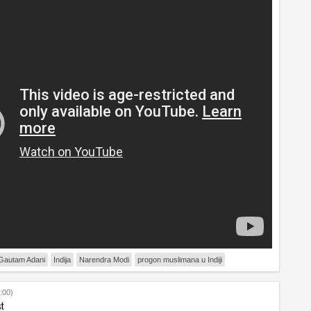
Gautam Adani
Indija
Narendra Modi
progon muslimana u Indiji
:00)
st