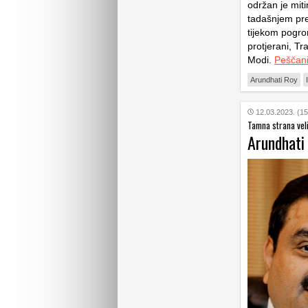
održan je mit
tadašnjem pr
tijekom pogro
protjerani, Tr
Modi.
Peščan
Arundhati Roy
12.03.2023. (15
Tamna strana vel
Arundhati 