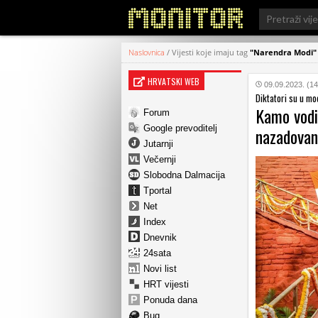
Search
for:
Naslovnica
/
Vijesti koje imaju tag
"Narendra Modi"
HRVATSKI WEB
09.09.2023. (14
Diktatori su u mo
Kamo vodi
Forum
Google prevoditelj
nazadovanj
Jutarnji
Večernji
Slobodna Dalmacija
Tportal
Net
Index
Dnevnik
24sata
Novi list
HRT vijesti
Ponuda dana
Bug