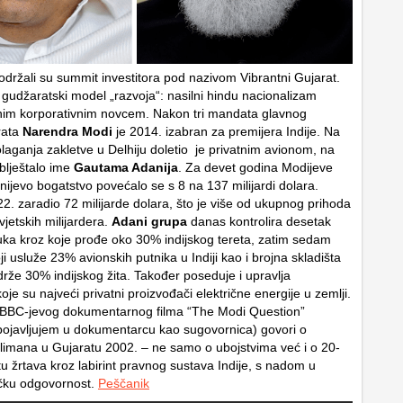
održali su summit investitora pod nazivom Vibrantni Gujarat.
 gudžaratski model „razvoja“: nasilni hindu nacionalizam
nim korporativnim novcem. Nakon tri mandata glavnog
rata
Narendra Modi
je 2014. izabran za premijera Indije. Na
laganja zakletve u Delhiju doletio je privatnim avionom, na
 blještalo ime
Gautama Adanija
. Za devet godina Modijeve
nijevo bogatstvo povećalo se s 8 na 137 milijardi dolara.
2. zaradio 72 milijarde dolara, što je više od ukupnog prihoda
vjetskih milijardera.
Adani grupa
danas kontrolira desetak
luka kroz koje prođe oko 30% indijskog tereta, zatim sedam
 usluže 23% avionskih putnika u Indiji kao i brojna skladišta
drže 30% indijskog žita. Također poseduje i upravlja
je su najveći privatni proizvođači električne energije u zemlji.
 BBC-jevog dokumentarnog filma “The Modi Question”
pojavljujem u dokumentarcu kao sugovornica) govori o
mana u Gujaratu 2002. – ne samo o ubojstvima već i o 20-
u žrtava kroz labirint pravnog sustava Indije, s nadom u
tičku odgovornost.
Peščanik