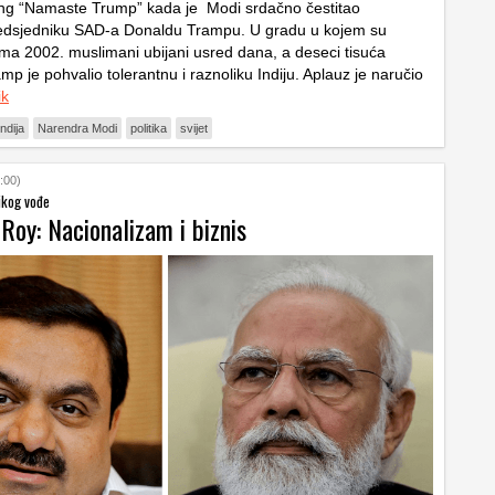
ing “Namaste Trump” kada je Modi srdačno čestitao
edsjedniku SAD-a Donaldu Trampu. U gradu u kojem su
ma 2002. muslimani ubijani usred dana, a deseci tisuća
amp je pohvalio tolerantnu i raznoliku Indiju. Aplauz je naručio
ik
Indija
Narendra Modi
politika
svijet
:00)
ikog vođe
Roy: Nacionalizam i biznis