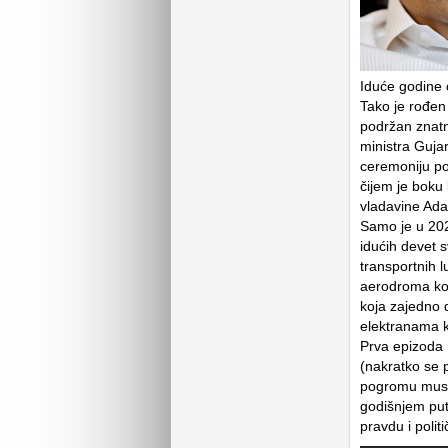
Iduće godine 
Tako je rođen
podržan znat
ministra Guja
ceremoniju po
čijem je boku
vladavine Ada
Samo je u 202
idućih devet s
transportnih 
aerodroma koji
koja zajedno 
elektranama ko
Prva epizoda
(nakratko se 
pogromu musli
godišnjem put
pravdu i poli