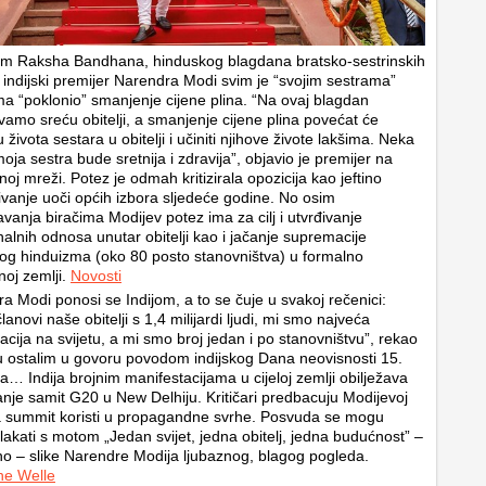
m Raksha Bandhana, hinduskog blagdana bratsko-sestrinskih
indijski premijer Narendra Modi svim je “svojim sestrama”
ma “poklonio” smanjenje cijene plina. “Na ovaj blagdan
amo sreću obitelji, a smanjenje cijene plina povećat će
u života sestara u obitelji i učiniti njihove živote lakšima. Neka
oja sestra bude sretnija i zdravija”, objavio je premijer na
noj mreži. Potez je odmah kritizirala opozicija kao jeftino
vanje uoči općih izbora sljedeće godine. No osim
vanja biračima Modijev potez ima za cilj i utvrđivanje
rhalnih odnosa unutar obitelji kao i jačanje supremacije
og hinduizma (oko 80 posto stanovništva) u formalno
noj zemlji.
Novosti
a Modi ponosi se Indijom, a to se čuje u svakoj rečenici:
lanovi naše obitelji s 1,4 milijardi ljudi, mi smo najveća
cija na svijetu, a mi smo broj jedan i po stanovništvu”, rekao
 ostalim u govoru povodom indijskog Dana neovisnosti 15.
a… Indija brojnim manifestacijama u cijeloj zemlji obilježava
nje samit G20 u New Delhiju. Kritičari predbacuju Modijevoj
a summit koristi u propagandne svrhe. Posvuda se mogu
 plakati s motom „Jedan svijet, jedna obitelj, jedna budućnost” –
no – slike Narendre Modija ljubaznog, blagog pogleda.
he Welle