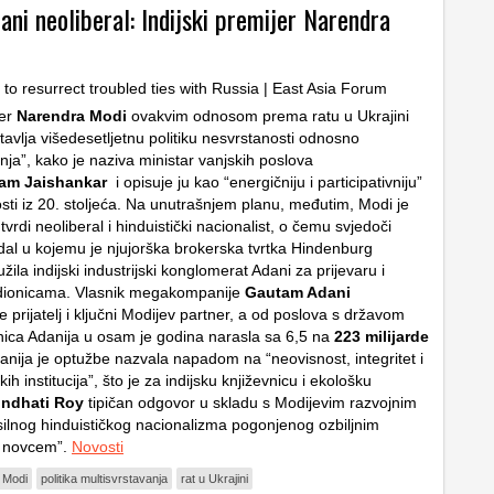
ani neoliberal: Indijski premijer Narendra
jer
Narendra Modi
ovakvim odnosom prema ratu u Ukrajini
avlja višedesetljetnu politiku nesvrstanosti odnosno
nja”, kako je naziva ministar vanjskih poslova
am Jaishankar
i opisuje ju kao “energičniju i participativniju”
sti iz 20. stoljeća. Na unutrašnjem planu, međutim, Modi je
tvrdi neoliberal i hinduistički nacionalist, o čemu svjedoči
dal u kojemu je njujorška brokerska tvrtka Hindenburg
ila indijski industrijski konglomerat Adani za prijevaru i
 dionicama. Vlasnik megakompanije
Gautam Adani
e prijatelj i ključni Modijev partner, a od poslova s državom
onica Adanija u osam je godina narasla sa 6,5 na
223 milijarde
nija je optužbe nazvala napadom na “neovisnost, integritet i
skih institucija”, što je za indijsku književnicu i ekološku
ndhati Roy
tipičan odgovor u skladu s Modijevim razvojnim
lnog hinduističkog nacionalizma pogonjenog ozbiljnim
m novcem”.
Novosti
 Modi
politika multisvrstavanja
rat u Ukrajini