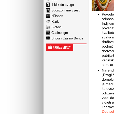
1 klik do svega
Sponzorirane vijesti
Povodo
HRsport
odnosa 
Rizik
Indijka
Slotovi
povećav
kvalitet
Casino igre
svaka m
Bitcoin Casino Bonus
društve
podmići
ARHIVA VIJESTI
dodvora
patrija
većinsk
sekular
Narendr
„Dragi č
demokra
je među
kolovoz
održava
vladi d
vidjeti
i narav
Deutsc