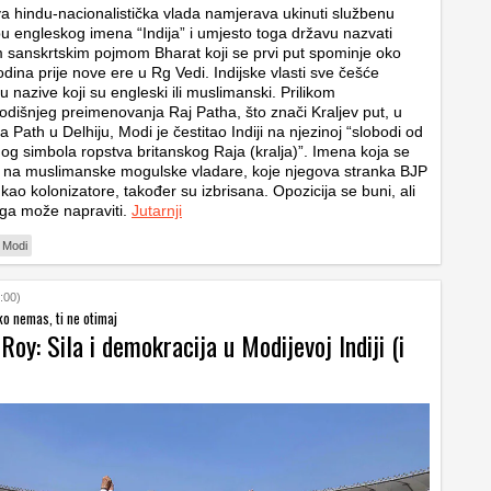
a hindu-nacionalistička vlada namjerava ukinuti službenu
u engleskog imena “Indija” i umjesto toga državu nazvati
 sanskrtskim pojmom Bharat koji se prvi put spominje oko
dina prije nove ere u Rg Vedi. Indijske vlasti sve češće
u nazive koji su engleski ili muslimanski. Prilikom
odišnjeg preimenovanja Raj Patha, što znači Kraljev put, u
a Path u Delhiju, Modi je čestitao Indiji na njezinoj “slobodi od
nog simbola ropstva britanskog Raja (kralja)”. Imena koja se
na muslimanske mogulske vladare, koje njegova stranka BJP
 kao kolonizatore, također su izbrisana. Opozicija se buni, ali
ga može napraviti.
Jutarnji
 Modi
:00)
ko nemas, ti ne otimaj
Roy: Sila i demokracija u Modijevoj Indiji (i