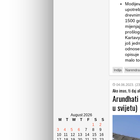
Modijev
upotreb
drevnim
1500 go
mijenjaj
prošlog
Kartavy
još jed
odnose 
opisuje
malo to
Indija
Narendra
04.06.2023. (23
Ako imas, ti daj a
Arundhati 
u svijetu)
August 2026
M
T
W
T
F
S
S
1
2
3
4
5
6
7
8
9
10
11
12
13
14
15
16
17
18
19
20
21
22
23