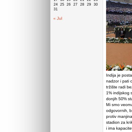
24
25
26
27
28
29
30
31
« Jul
Indija je post
nadzor i pati
tržište radi 
1% indijskog 
donjih 50% st
Mi smo veoma 
odgovornih, b
protiv manjina
stadion za kr
i ima kapacit