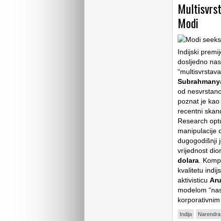
Multisvrst
Modi
Indijski premi
dosljedno nast
“multisvrstava
Subrahmany
od nesvrstano
poznat je kao 
recentni skan
Research optuž
manipulacije
dugogodišnji j
vrijednost di
dolara
. Kompa
kvalitetu indij
aktivisticu
Aru
modelom “nasi
korporativni
Indija
Narendra