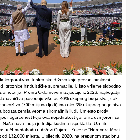
ala korporativna, teokratska država koja provodi sustavni
 od groznice hinduističke supremacije. U isto vrijeme slobodno
bez ometanja. Prema Oxfamovom izvještaju iz 2023, najbogatiji
stanovništva posjeduje više od 40% ukupnog bogatstva, dok
anovništva (700 milijuna ljudi) ima oko 3% ukupnog bogatstva.
bogata zemlja veoma siromašnih ljudi. Umjesto protiv
ijes i ogorčenost koje ova nejednakost generira usmjereni su
. Naša nova Indija je Indija kostima i spektakla. Uzmite
iket u Ahmedabadu u državi Gujarat. Zove se “Narendra Modi”
et od 132.000 mjesta. U siječnju 2020. na prepunom stadionu