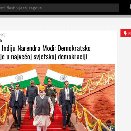
F
:00)
di
 Indiju Narendra Modi: Demokratsko
e u najvećoj svjetskoj demokraciji