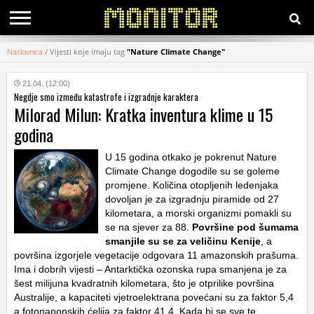
Naslovnica
/
Vijesti koje imaju tag
"Nature Climate Change"
KATEGORIJE
21.04. (12:00)
Negdje smo između katastrofe i izgradnje karaktera
HRVATSKI
Milorad Milun: Kratka inventura klime u 15
WEB
godina
U 15 godina otkako je pokrenut Nature
Climate Change dogodile su se goleme
promjene. Količina otopljenih ledenjaka
dovoljan je za izgradnju piramide od 27
kilometara, a morski organizmi pomakli su
se na sjever za 88.
Površine pod šumama
smanjile su se za veličinu Kenije
, a
površina izgorjele vegetacije odgovara 11 amazonskih prašuma.
Ima i dobrih vijesti – Antarktička ozonska rupa smanjena je za
šest milijuna kvadratnih kilometara, što je otprilike površina
Australije, a kapaciteti vjetroelektrana povećani su za faktor 5,4
a fotonaponskih ćelija za faktor 41,4. Kada bi se sve te