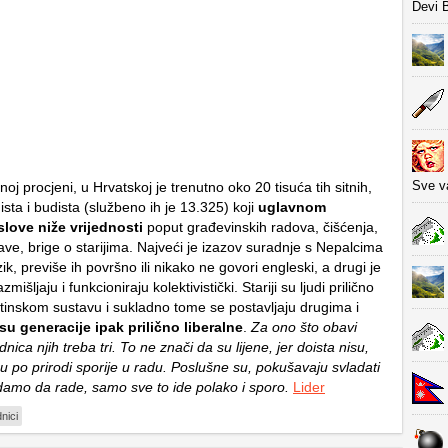
Devi 
Sve va
j procjeni, u Hrvatskoj je trenutno oko 20 tisuća tih sitnih,
ista i budista (službeno ih je 13.325) koji
uglavnom
slove niže vrijednosti
poput građevinskih radova, čišćenja,
ve, brige o starijima. Najveći je izazov suradnje s Nepalcima
zik, previše ih površno ili nikako ne govori engleski, a drugi je
mišljaju i funkcioniraju kolektivistički. Stariji su ljudi prilično
astinskom sustavu i sukladno tome se postavljaju drugima i
su generacije ipak prilično liberalne
.
Za ono što obavi
nica njih treba tri. To ne znači da su lijene, jer doista nisu,
u po prirodi sporije u radu. Poslušne su, pokušavaju svladati
damo da rade, samo sve to ide polako i sporo.
Lider
dnici