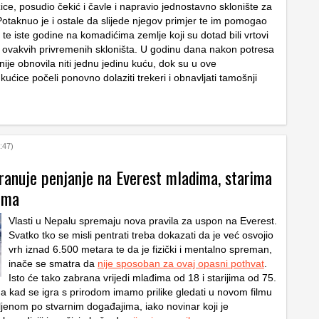
žice, posudio čekić i čavle i napravio jednostavno sklonište za
 Potaknuo je i ostale da slijede njegov primjer te im pomogao
a te iste godine na komadićima zemlje koji su dotad bili vrtovi
0 ovakvih privremenih skloništa. U godinu dana nakon potresa
ije obnovila niti jednu jedinu kuću, dok su u ove
kućice počeli ponovno dolaziti trekeri i obnavljati tamošnji
:47)
ranuje penjanje na Everest mladima, starima
nima
Vlasti u Nepalu spremaju nova pravila za uspon na Everest.
Svatko tko se misli pentrati treba dokazati da je već osvojio
vrh iznad 6.500 metara te da je fizički i mentalno spreman,
inače se smatra da
nije sposoban za ovaj opasni pothvat
.
Isto će tako zabrana vrijedi mlađima od 18 i starijima od 75.
da kad se igra s prirodom imamo prilike gledati u novom filmu
ljenom po stvarnim događajima, iako novinar koji je