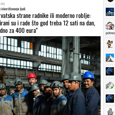
:00)
) iskorištavanje ljudi
rvatska strane radnike ili moderno roblje:
nirani su i rade što god treba 12 sati na dan,
edno za 400 eura”
potre