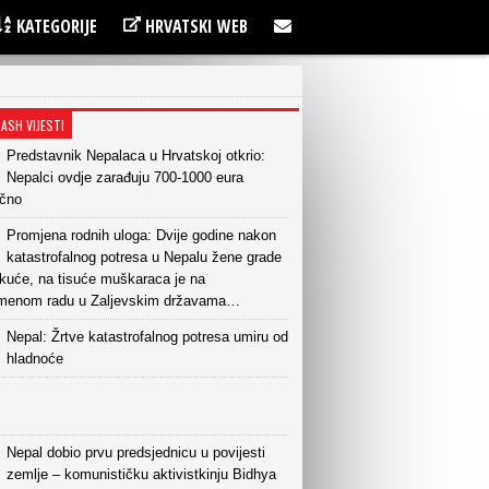
KATEGORIJE
HRVATSKI WEB
LASH VIJESTI
Predstavnik Nepalaca u Hrvatskoj otkrio:
Nepalci ovdje zarađuju 700-1000 eura
čno
Promjena rodnih uloga: Dvije godine nakon
katastrofalnog potresa u Nepalu žene grade
 kuće, na tisuće muškaraca je na
emenom radu u Zaljevskim državama…
Nepal: Žrtve katastrofalnog potresa umiru od
hladnoće
Nepal dobio prvu predsjednicu u povijesti
zemlje – komunističku aktivistkinju Bidhya