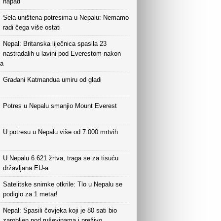
napad
Sela uništena potresima u Nepalu: Nemamo
radi čega više ostati
Nepal: Britanska liječnica spasila 23
nastradalih u lavini pod Everestom nakon
sa
Građani Katmandua umiru od gladi
Potres u Nepalu smanjio Mount Everest
U potresu u Nepalu više od 7.000 mrtvih
U Nepalu 6.621 žrtva, traga se za tisuću
državljana EU-a
Satelitske snimke otkrile: Tlo u Nepalu se
podiglo za 1 metar!
Nepal: Spasili čovjeka koji je 80 sati bio
zarobljen pod ruševinama i preživo