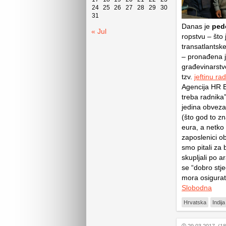
24
25
26
27
28
29
30
31
Danas je
pede
« Jul
ropstvu – što j
transatlantske
– pronađena j
građevinarstvo
tzv.
jeftinu r
Agencija HR B
treba radnika”
jedina obveza
(što god to zn
eura, a netko 
zaposlenici o
smo pitali za 
skupljali po a
se “dobro stje
mora osigurati
Slobodna
Hrvatska
Indija