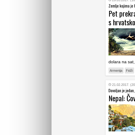
29.03.2017. (18
Zemlje kojima je
Pet prekra
s hrvatsk
dolara na sat,
Armenija
Fidži
21.02.2017. (20
Dovoljan je jedan
Nepal: Čov