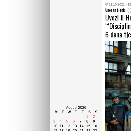
11.10.2022. (12
Unosan biznis i(li
Uvozi li H
“‘Discipli
6 dana tj
August 2026
M
T
W
T
F
S
S
1
2
3
4
5
6
7
8
9
10
11
12
13
14
15
16
17
18
19
20
21
22
23