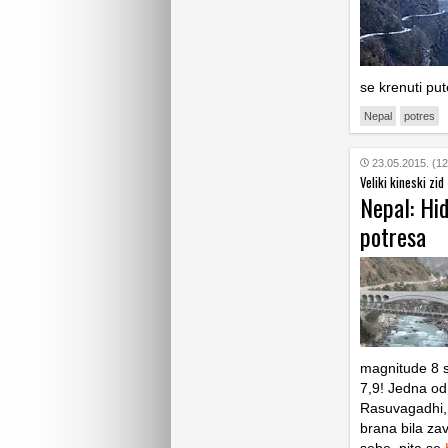
se krenuti put
Nepal
potres
23.05.2015. (12
Veliki kineski zid 
Nepal: Hi
potresa
magnitude 8 s
7,9! Jedna od 
Rasuvagadhi, 
brana bila za