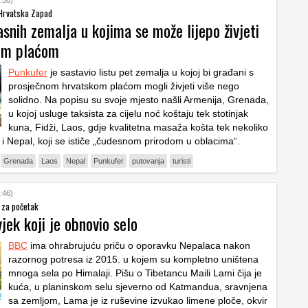
:50)
 Hrvatska Zapad
snih zemalja u kojima se može lijepo živjeti
om plaćom
Punkufer
je sastavio listu pet zemalja u kojoj bi građani s
prosječnom hrvatskom plaćom mogli živjeti više nego
solidno. Na popisu su svoje mjesto našli Armenija, Grenada,
u kojoj usluge taksista za cijelu noć koštaju tek stotinjak
kuna, Fidži, Laos, gdje kvalitetna masaža košta tek nekoliko
 i Nepal, koji se ističe „čudesnom prirodom u oblacima“.
Grenada
Laos
Nepal
Punkufer
putovanja
turisti
:46)
, za početak
jek koji je obnovio selo
BBC
ima ohrabrujuću priču o oporavku Nepalaca nakon
razornog potresa iz 2015. u kojem su kompletno uništena
mnoga sela po Himalaji. Pišu o Tibetancu Maili Lami čija je
kuća, u planinskom selu sjeverno od Katmandua, sravnjena
sa zemljom, Lama je iz ruševine izvukao limene ploče, okvir