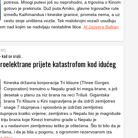
potresa. Mnogi putevi još su neprohodni, a trgovina s Kinom
gotovo je prekinuta. Duž puta Arniko, glavne trgovačke rute
između Kathmandua i kineske granice, prometa nema, a uz
cestu stoje uništena vozila. Tek malobrojni vozači usuđuju
em nad kojim se nadvijaju nestabilne litice.
Al Jazeera Balkan
:57)
- kad se sruši...
droelektrane prijete katastrofom kod idućeg
Kineska državna korporacija Tri klisure (Three Gorges
Corporation) trenutno u Nepalu gradi tri mega-brane, s još
desetak u planu za niz brana na reci Trišuli. Gigantska
brana Tri Klisure u Kini napravljena je da izdrži zemljotres
snage 7 stupnjeva i sposobna je izdržati zemljotres
tupnjeva kratko vrijeme; zemljotres u Nepalu bio je magnitude
triju brana koje Kinezi trenutno grade u Nepalu je
a u nedavnom zemljotresu teško je oštećena. Što bi bilo da je
vršena, i da je bila u pogonu, s ogromnim rezervoarom iza