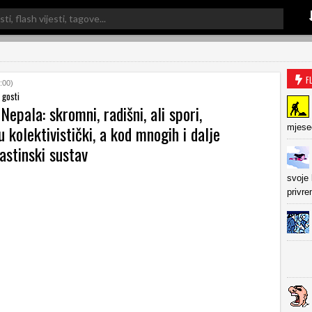
F
:00)
 gosti
 Nepala: skromni, radišni, ali spori,
u kolektivistički, a kod mnogih i dalje
mjese
astinski sustav
svoje
privr