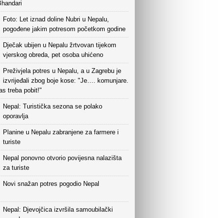
Bhandari
Foto: Let iznad doline Nubri u Nepalu,
pogođene jakim potresom početkom godine
Dječak ubijen u Nepalu žrtvovan tijekom
vjerskog obreda, pet osoba uhićeno
Preživjela potres u Nepalu, a u Zagrebu je
izvrijeđali zbog boje kose: "Je…. komunjare.
s treba pobit!"
Nepal: Turistička sezona se polako
oporavlja
Planine u Nepalu zabranjene za farmere i
turiste
Nepal ponovno otvorio povijesna nalazišta
za turiste
Novi snažan potres pogodio Nepal
Nepal: Djevojčica izvršila samoubilački