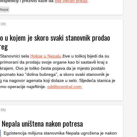
kspediciji i preživio kaže da
nije vjeran prikaz
.
Nepal
:33)
o u kojem je skoro svaki stanovnik prodao
reg
Stanovnici sela
Hokse u Nepalu
žive u tolikoj bijedi da su
primorani da prodaju svoje organe kao bi sastavili kraj s
krajem. Ovo je toliko česta pojava da je mjesto postalo
poznato kao “dolina bubrega”, a skoro svaki stanovnik je
 na nagovor agenata koji dolaze u selo. Sljedeća stanica je
tamo operacije najeftinije.
odditycentral.com
:56)
 Nepala uništena nakon potresa
Egzistencija milijuna stanovnika Nepala ugrožena je nakon