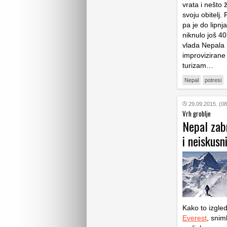
vrata i nešto 
svoju obitelj.
pa je do lipnj
niknulo još 4
vlada Nepala n
improvizirane 
turizam…
Nepal
potresi
29.09.2015. (08
Vrh groblje
Nepal zab
i neiskus
Kako to izgle
Everest
, snim