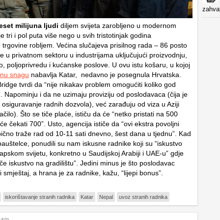
zahval
set milijuna ljudi
diljem svijeta zarobljeno u modernom
e tri i pol puta više nego u svih tristotinjak godina
 trgovine robljem. Većina slučajeva prisilnog rada – 86 posto
e u privatnom sektoru u industrijama uključujući proizvodnju,
, poljoprivredu i kućanske poslove. U ovu istu košaru, u kojoj
adnu snagu
nabavlja Katar, nedavno je posegnula Hrvatska.
ridge tvrdi da “nije nikakav problem omogućiti koliko god
. Napominju i da ne uzimaju proviziju od poslodavaca (čija je
 osiguravanje radnih dozvola), već zarađuju od viza u Aziji
ačilo). Što se tiče plaće, ističu da će “netko pristati na 500
će čekati 700”. Usto, agencija ističe da “ovi ekstra povoljni
bično traže rad od 10-11 sati dnevno, šest dana u tjednu”. Kad
bauštelce, ponudili su nam iskusne radnike koji su “iskustvo
rapskom svijetu, konkretno u Saudijskoj Arabiji i UAE-u” gdje
če iskustvo na gradilištu”. Jedini minus je što poslodavac
 smještaj, a hrana je za radnike, kažu, “lijepi bonus”.
iskorištavanje stranih radnika
Katar
Nepal
uvoz stranih radnika