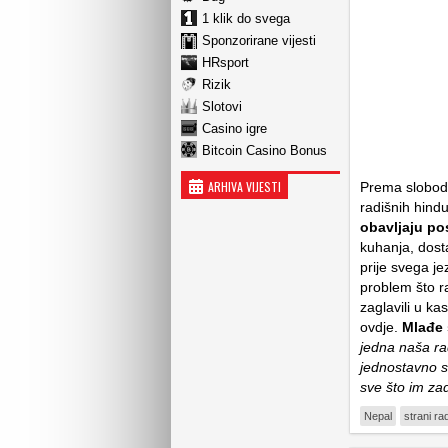
1 klik do svega
Sponzorirane vijesti
HRsport
Rizik
Slotovi
Casino igre
Bitcoin Casino Bonus
ARHIVA VIJESTI
Prema slobodno
radišnih hindu
obavljaju po
kuhanja, dosta
prije svega je
problem što raz
zaglavili u k
ovdje.
Mlađe 
jedna naša rad
jednostavno s
sve što im za
Nepal
strani ra