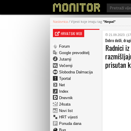
Search
for:
Naslovnica
/
Vijesti koje imaju tag
"Nepal"
HRVATSKI WEB
21.09.2023. (17
Dobro došli, dragi
Radnici iz
Forum
Google prevoditelj
razmišljaj
Jutarnji
prisutan k
Večernji
Slobodna Dalmacija
Tportal
Net
Index
Dnevnik
24sata
Novi list
HRT vijesti
Ponuda dana
Bug