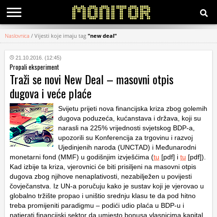
Naslovnica
/
Vijesti koje imaju tag
"new deal"
KATEGORIJE
21.10.2016. (12:45)
Propali eksperiment
HRVATSKI
Traži se novi New Deal – masovni otpis
WEB
dugova i veće plaće
Svijetu prijeti nova financijska kriza zbog golemih
dugova poduzeća, kućanstava i država, koji su
narasli na 225% vrijednosti svjetskog BDP-a,
upozorili su Konferencija za trgovinu i razvoj
Ujedinjenih naroda (UNCTAD) i Međunarodni
monetarni fond (MMF) u godišnjim izvješćima (
tu
[pdf] i
tu
[pdf]).
Kad izbije ta kriza, vjerovnici će biti prisiljeni na masovni otpis
dugova zbog njihove nenaplativosti, nezabilježen u povijesti
čovječanstva. Iz UN-a poručuju kako je sustav koji je vjerovao u
globalno tržište propao i uništio srednju klasu te da pod hitno
treba promijeniti paradigmu – podići udio plaća u BDP-u i
natjerati financijski sektor da umjesto bonusa vlasnicima kapital